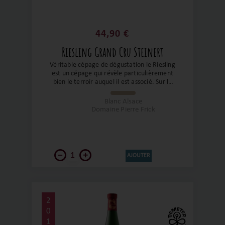
44,90 €
Riesling Grand Cru Steinert
Véritable cépage de dégustation le Riesling
est un cépage qui révèle particulièrement
bien le terroir auquel il est associé. Sur le
terroir classé grand cru de la commune de
Steinert, est une cuvée d’une grande
Blanc Alsace
intensité, droit et d’une grande pureté. Sur
Domaine Pierre Frick
des notes d’agrumes et de fleurs blanches,
ce flacon est une belle réussite de précision
et d’équilibre. Un très grand Riesling !
AJOUTER
2
0
1