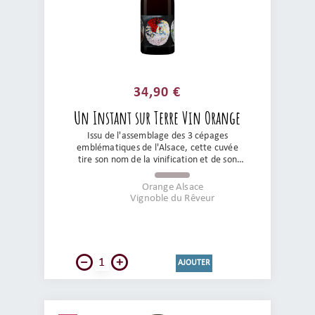
34,90 €
Un Instant sur Terre Vin Orange
Issu de l'assemblage des 3 cépages
emblématiques de l'Alsace, cette cuvée
tire son nom de la vinification et de son
élevage en amphores en terre cuite. Les
notes florales et exotiques et son touché en
Orange Alsace
bouche exceptionnel en font une des
Vignoble du Rêveur
cuvées références du domaine. Sa couleur
feu, distinctive nous indique un blanc de
macération exprimant une palette
aromatique complexe et incroyable. Un vin
qui nous fait voyager, tout en gardant les
AJOUTER
pieds sur terre. pasting