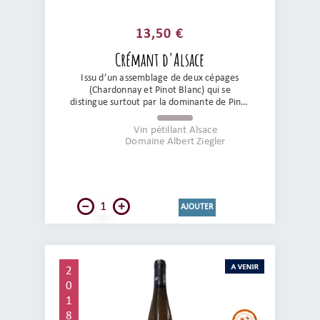
MILLESIME
13,50 €
Crémant d'Alsace
Issu d’un assemblage de deux cépages
(Chardonnay et Pinot Blanc) qui se
distingue surtout par la dominante de Pinot
Blanc. Il présente des notes fruitées où se
mélangent les agrumes et la poire.
Vin pétillant Alsace
Elégant, bien structuré et des fines bulles,
Domaine Albert Ziegler
ce Crémant est une des belles réussites du
domaine. Un vrai régal !
AJOUTER
2
0
1
8