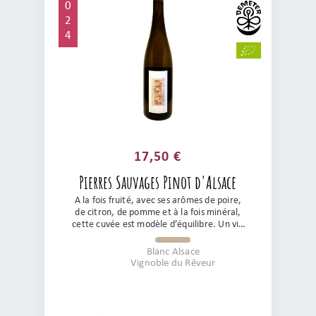
0
2
4
17,50 €
Pierres Sauvages Pinot d'Alsace
A la fois fruité, avec ses arômes de poire,
de citron, de pomme et à la fois minéral,
cette cuvée est modèle d’équilibre. Un vin
complexe, avec de jolis amers et un
toucher en bouche exceptionnel. Sans
Blanc Alsace
sulfites ajoutés, précis et d’une belle
Vignoble du Rêveur
longueur, c’est le compagnon idéal d’une
cuisine indienne, asiatique ou tout
simplement à l’apéritif.