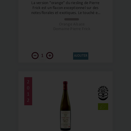
La version "orange" du riesling de Pierre
Frick est un flacon exceptionnel sur des
notes florales et exotiques. Le touché en
bouche est exceptionnel et en fait une des
cuvées références du domaine. Sa couleur
Orange Alsace
feu, distinctive nous indique un blanc de
Domaine Pierre Frick
macération exprimant une palette
aromatique complexe et incroyable.
AJOUTER
2
0
1
2