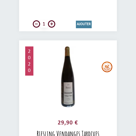
gourmand qui pourra s'apprécier tant à
l'apéritif que sur un plat sucré-salé, un
fromage (pâte persillé) ou en dessert.
AJOUTER
2
0
2
0
29,90 €
Riesling Vendanges Tardives