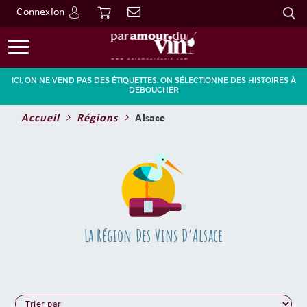
Connexion
Go
ICI, ON NE VEND PAS DES ÉTIQUETTES. ON SÉLECTIONNE DES HISTOIRES À
DÉBOUCHER
Accueil
Régions
Alsace
La Région Des Vins D’Alsace