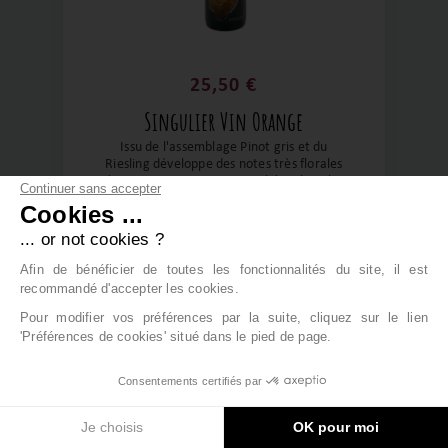
25,50 €
Singulier Vin Orange
Issu de l'assemblage Pinot gris et du
Riesling développe des notes très florales
étonnamment avec un touché en bouche
Continuer sans accepter
exceptionnel. Cette macération légère,
Cookies ...
très fraîche et légère est parfaite pour
Orange Alsace
découvrir les vins orange. Sa couleur feu,
Vignoble du Rêveur
... or not cookies ?
distinctive nous indique un blanc de
macération exprimant une palette
Afin de bénéficier de toutes les fonctionnalités du site, il est
aromatique complexe et incroyable. Un vin
recommandé d'accepter les cookies.
qui nous fait voyager, tout en étant si
Pour modifier vos préférences par la suite, cliquez sur le lien
singulier. pasting
AJOUTER
'Préférences de cookies' situé dans le pied de page.
Consentements certifiés par
2
Je choisis
OK pour moi
0