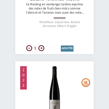
Ce Riesling en vendange tardive exprime
des notes de fruits bien mûrs comme
l’abricot et l’ananas mais aussi des notes
d’aubépine de citrons confits et de miel.
Une gourmandise et un vin d'une structure
Moelleux-Liquoreux Alsace
exemplaire porté par une belle tension et
Domaine Albert Ziegler
fraîcheur. Du plaisir, du plaisir et encore du
plaisir !
AJOUTER
2
0
2
2