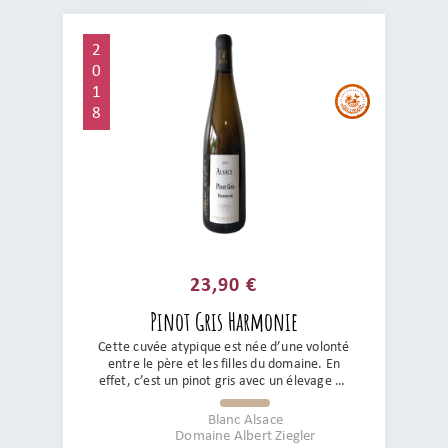
2
0
1
8
23,90 €
Pinot Gris Harmonie
Cette cuvée atypique est née d’une volonté
entre le père et les filles du domaine. En
effet, c’est un pinot gris avec un élevage de
6 mois en barriques. Fruité avec des
arômes fumés typiques du cépage, des
Blanc Alsace
notes vanillées et boisées, c'est un flacon
Domaine Albert Ziegler