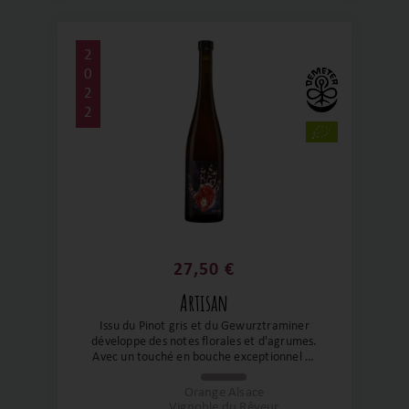
2
0
2
2
27,50 €
Artisan
Issu du Pinot gris et du Gewurztraminer
développe des notes florales et d'agrumes.
Avec un touché en bouche exceptionnel et
une finale tout en fraîcheur et d'épices,
c'est la cuvée parfaite pour découvrir les
Orange Alsace
vins orange. Sa couleur feu, distinctive nous
Vignoble du Rêveur