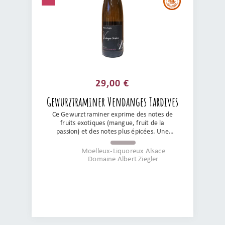
29,00 €
Gewurztraminer Vendanges Tardives
Ce Gewurztraminer exprime des notes de
fruits exotiques (mangue, fruit de la
passion) et des notes plus épicées. Une
gourmandise et un vin d'une structure
exemplaire avec une longueur interminable
Moelleux-Liquoreux Alsace
et une finale sur des notes de raisins de
Domaine Albert Ziegler
Corinthe...Du plaisir, du plaisir et encore du
plaisir !