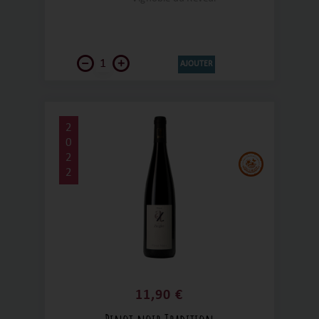
indique un blanc de macération exprimant
une palette aromatique complexe et
incroyable. L'étiquette de la main ne
manquera pas de vous symboliser la patte
de l'artisan, exprimant son terroir dont ce
AJOUTER
vin est issu.
2
0
2
2
11,90 €