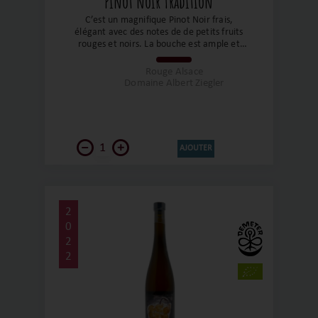
Pinot noir Tradition
C’est un magnifique Pinot Noir frais,
élégant avec des notes de de petits fruits
rouges et noirs. La bouche est ample et
équilibrée avec des tanins soyeux et d’une
grande générosité. A déguster entre amis
Rouge Alsace
autour d’un plateau de charcuterie !
Domaine Albert Ziegler
AJOUTER
2
0
2
2