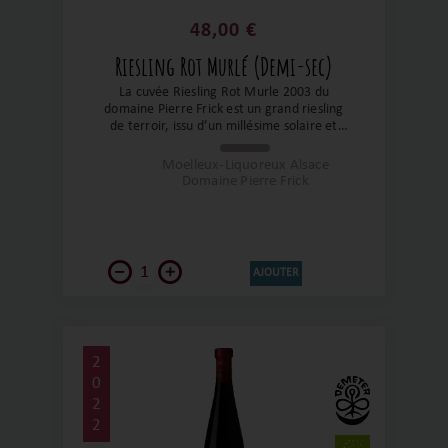
48,00 €
Riesling Rot Murlé (Demi-sec)
La cuvée Riesling Rot Murle 2003 du
domaine Pierre Frick est un grand riesling
de terroir, issu d’un millésime solaire et
extrême, interprété avec une philosophie
artisanale et vivante. Elle conjugue
Moelleux-Liquoreux Alsace
maturité, profondeur et énergie, offrant
Domaine Pierre Frick
une lecture intense et nuancée du lieu-dit
Rot Murle et de l’année 2003.
AJOUTER
2
0
2
2