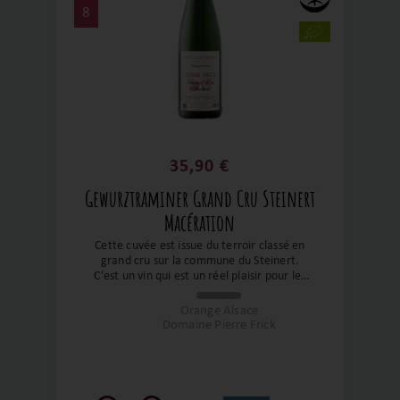
8
35,90 €
Gewurztraminer Grand Cru Steinert
Macération
Cette cuvée est issue du terroir classé en
grand cru sur la commune du Steinert.
C'est un vin qui est un réel plaisir pour les
papilles. Un Gewurztraminer de
macération ou les fruits, des arômes
Orange Alsace
floraux et épicés nous exprime toute sa
Domaine Pierre Frick
richesse. Un excellent Gewurztraminer
pour un magnifique domaine. On en
redemande !