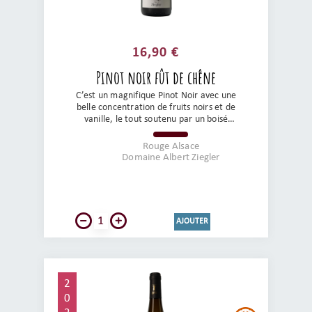
16,90 €
Pinot noir fût de chêne
C’est un magnifique Pinot Noir avec une
belle concentration de fruits noirs et de
vanille, le tout soutenu par un boisé
élégant. La bouche est ample et bien
équilibrée avec des tanins soyeux. A
Rouge Alsace
déguster entre amis sur une viande grillée
Domaine Albert Ziegler
ou du gibier. Un très beau Pinot Noir !
AJOUTER
2
0