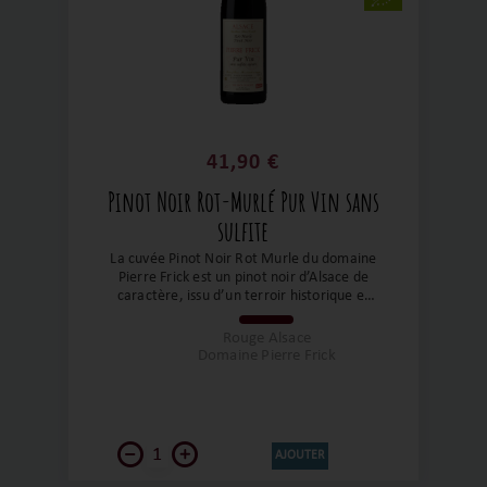
41,90 €
Pinot Noir Rot-Murlé Pur Vin sans
sulfite
La cuvée Pinot Noir Rot Murle du domaine
Pierre Frick est un pinot noir d’Alsace de
caractère, issu d’un terroir historique et
travaillé selon des principes biologiques et
biodynamiques exigeants. Elle exprime un
Rouge Alsace
style à la fois précis, vivant et profond,
Domaine Pierre Frick
mettant en avant la pureté du fruit, la
fraîcheur naturelle et une lecture très
sincère du terroir.
AJOUTER