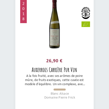
2
0
1
8
26,90 €
Auxerrois Carrière Pur Vin
A la fois fruité, avec ses arômes de poire
mûre, de fruits exotiques, cette cuvée est
modèle d’équilibre. Un vin complexe, avec
une jolie sucrosité et un toucher en bouche
exceptionnel. Sans sulfites ajoutés, précis
Blanc Alsace
et d’une belle longueur, c’est le compagnon
Domaine Pierre Frick
idéal d’une cuisine indienne, asiatique ou
tout simplement à l’apéritif.