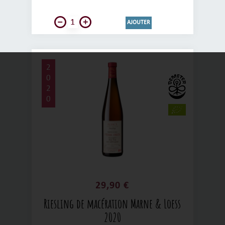
AJOUTER
2
0
2
0
29,90 €
Riesling de macération Marne & Loess
2020