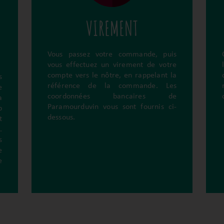
VIREMENT
Vous passez votre commande, puis
vous effectuez un virement de votre
compte vers le nôtre, en rappelant la
s
référence de la commande. Les
e
coordonnées bancaires de
a
Paramourduvin vous sont fournis ci-
b
dessous.
t
.
s
e
e