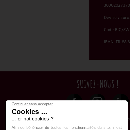
3000202737
Devise : Euro
Code BIC/SWI
IBAN: FR 88 
SUIVEZ-NOUS !
Continuer sans accepter
Cookies ...
... or not cookies ?
L’abus d’alcool est dangereux pour la santé. À
modération
Afin de bénéficier de toutes les fonctionnalités du site, il est