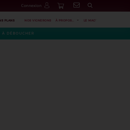
Connexion
Go
NS PLANS
NOS VIGNERONS
À PROPOS...
LE MAG'
ES À DÉBOUCHER