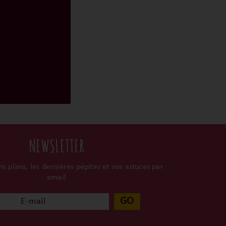
NEWSLETTER
s plans, les dernières pépites et nos astuces par
email
GO