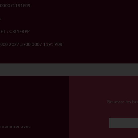
0000071191P09
s
FT : CRLYFRPP
3000 2027 3700 0007 1191 P09
Recevez les bon
 consommer avec