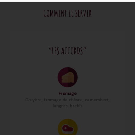
COMMENT LE SERVIR
“LES ACCORDS”
Fromage
Gruyère, fromage de chèvre, camembert,
langres, brebis