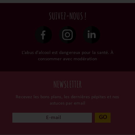
terroir, iIs aiment
commandes sont toutes
en direct du domaine.
tellement leurs vins qu’ils
traitées dans un délai de
SUIVEZ-NOUS !
le gardent précieusement
48h et confiées aux
dans leur propre cave et
transporteurs.
surtout ils partagent leur
passion avec nous.
L’abus d’alcool est dangereux pour la santé. À
consommer avec modération
NEWSLETTER
Recevez les bons plans, les dernières pépites et nos
astuces par email
GO