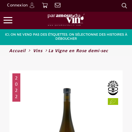
Connexion
Go
ICI, ON NE VEND PAS DES ÉTIQUETTES. ON SÉLECTIONNE DES HISTOIRES À
DÉBOUCHER
Accueil
Vins
La Vigne en Rose demi-sec
2
0
2
2