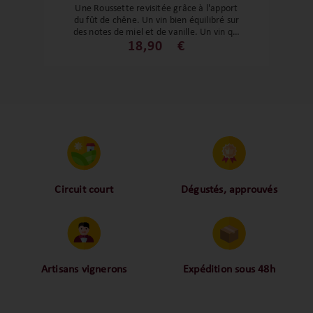
Une Roussette revisitée grâce à l'apport
du fût de chêne. Un vin bien équilibré sur
des notes de miel et de vanille. Un vin qui
pourra vous accompagner lors de vos
18,90
€
apéritifs ou un foie gras ou encore des
poissons en sauce. Un régal qui vous
surprendra pour les habitués du cépage !
Circuit court
Dégustés, approuvés
Proche des vignerons,
Nos palais ont dégusté et
proche des consommateurs
approuvé toutes les
! La proximité, le partage,
bouteilles sélectionnées,
la confiance font partie de
alors oui ça fait beaucoup
notre ADN c’est pourquoi
mais nous sommes des
Artisans vignerons
Expédition sous 48h
nous limitons les
amoureux-exigeants du vin.
Ils cultivent leurs vignes
Conditionnées dans un
intermédiaires et
tout en respectant leur
emballage anti-casse, vos
privilégions les nos achats