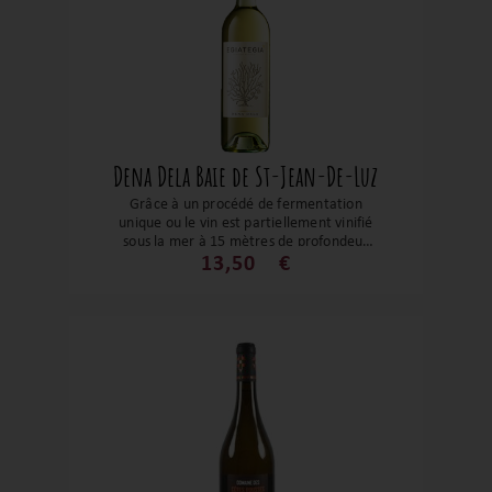
Dena Dela Baie de St-Jean-De-Luz
Grâce à un procédé de fermentation
unique ou le vin est partiellement vinifié
sous la mer à 15 mètres de profondeur
dans la baie de Saint-Jean-de-Luz. La
13,50
€
notion de millésime fait place à la date
d’immersion. Le bouquet est riche et
complexe sur des notes citronnées,
goyave et fruits de la passion. En bouche,
le jus est bien structuré avec sur une note
saline et minérale, le tout soutenu par
une belle fraîcheur renforcée par son
léger perlant.