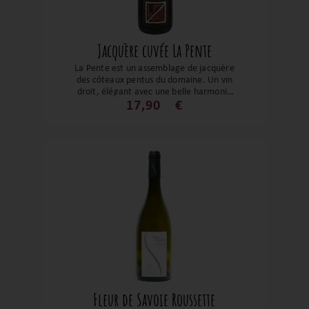
Jacquère cuvée La Pente
La Pente est un assemblage de jacquère
des côteaux pentus du domaine. Un vin
droit, élégant avec une belle harmonie
entre le fruit et la minéralité. Sur des
17,90
€
notes de poire, de pomme, une touche
florale et un zest d’agrumes. En bouche,
le vin fait saliver avec un bel équilibre,
une belle tension, une belle salinité et de
jolis amers.
Fleur de Savoie Roussette