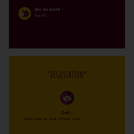
Sec ou sucré :
Sucré
“DEGUSTATION”
Oeil :
Une robe or aux reflets rose.