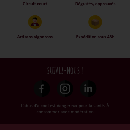
Circuit court
Dégustés, approuvés
Proche des vignerons,
Nos palais ont dégusté et
proche des consommateurs
approuvé toutes les
! La proximité, le partage,
bouteilles sélectionnées,
la confiance font partie de
alors oui ça fait beaucoup
notre ADN c’est pourquoi
mais nous sommes des
Artisans vignerons
Expédition sous 48h
nous limitons les
amoureux-exigeants du vin.
Ils cultivent leurs vignes
Conditionnées dans un
intermédiaires et
tout en respectant leur
emballage anti-casse, vos
privilégions les nos achats
terroir, iIs aiment
commandes sont toutes
en direct du domaine.
tellement leurs vins qu’ils
traitées dans un délai de
SUIVEZ-NOUS !
le gardent précieusement
48h et confiées aux
dans leur propre cave et
transporteurs.
surtout ils partagent leur
passion avec nous.
L’abus d’alcool est dangereux pour la santé. À
consommer avec modération