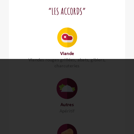
“LES ACCORDS”
Viande
Viandes rouges grillées, abats, gibiers,
charcuteries
Autres
Apéritif