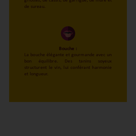
griottes, de cassis, de garrigue, de mûre et
de sureau.
Bouche :
La bouche élégante et gourmande avec un
bon équilibre. Des tanins soyeux
structurent le vin, lui conférant harmonie
et longueur.