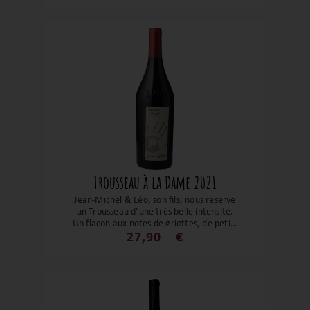
équilibre. Ce vin gourmand pourra se
servir en apéritif, viandes blanches,
etc. Un excellent rapport qualité prix !
Trousseau à la Dame 2021
Jean-Michel & Léo, son fils, nous réserve
un Trousseau d’une très belle intensité.
Un flacon aux notes de griottes, de petits
fruits rouges, des épices et fumée. Cette
27,90
€
cuvée du cépage jurassien est un bel
exemple d'harmonie et d'équilibre. Un
régal, à découvrir ou à redécouvrir !