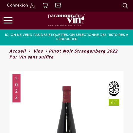
Connexion
Go
ICI, ON NE VEND PAS DES ÉTIQUETTES. ON SÉLECTIONNE DES HISTOIRES À
DÉBOUCHER
Accueil
Vins
Pinot Noir Strangenberg 2022
Pur Vin sans sulfite
2
0
2
2