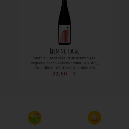
Rien ne bouge
Mathieu Deiss crée ici un assemblage
atypique de trois pinots : Pinot Gris 30%,
Pinot Blanc 10%, Pinot Noir 60%. Un
rouge élégant avec des notes de cerise,
22,50
€
de pivoine et d'épices douces. La bouche
est mentholée et très bien équilibrée. Un
régal et une cuvée à découvrir
absolument !