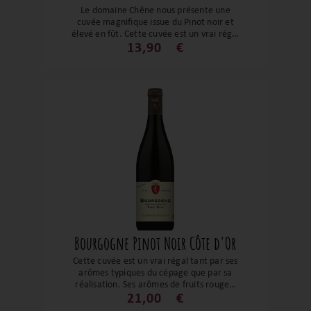
Le domaine Chêne nous présente une
cuvée magnifique issue du Pinot noir et
élevé en fût. Cette cuvée est un vrai régal
tant par ses arômes typiques du cépage
13,90
€
que par sa réalisation. Ses arômes de
fruits noirs, ses notes de cerises en fait un
vin rond, fruité, boisé et d'un très bon
équilibre. Ce vin gourmand pourra se
servir en apéritif, des gibiers, viandes
rouges, etc. Un excellent rapport qualité
prix !
Bourgogne Pinot Noir Côte d'Or
Cette cuvée est un vrai régal tant par ses
arômes typiques du cépage que par sa
réalisation. Ses arômes de fruits rouges,
ses notes de cerises et de fraises en font
21,00
€
un vin juteux, fruité et d'un très bon