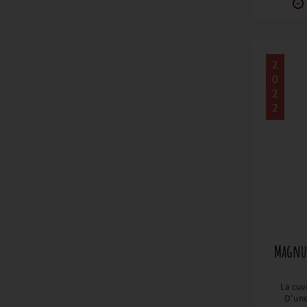
s’ench
2
0
2
2
Magnum
La cuv
D’une