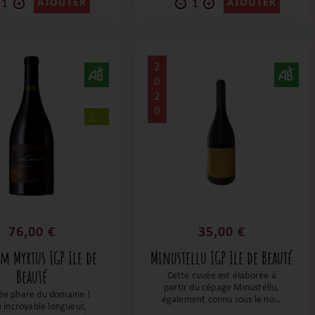
aînent, une merveille à
AJOUTER
AJOUTER
découvrir !
2
0
2
0
76,00 €
35,00 €
 Myrtus IGP Ile de
Minustellu IGP Ile de Beauté
Beauté
Cette cuvée est élaborée à
partir du cépage Minustellu,
ée phare du domaine !
également connu sous le nom
 incroyable longueur,
de Graciano en Espagne ou