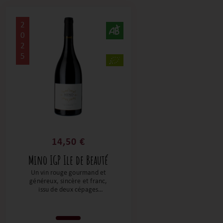
2
0
2
5
14,50 €
Mino IGP Ile de Beauté
Un vin rouge gourmand et
généreux, sincère et franc,
issu de deux cépages
traditionnels corses
(Sciaccarellu et Niellucciu) et
de Syrah. Dotée d’une