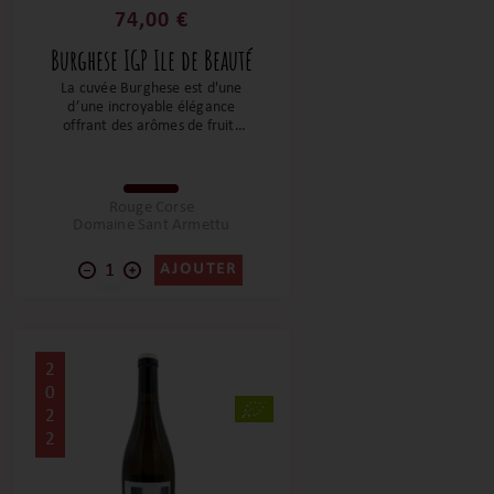
74,00 €
Burghese IGP Ile de Beauté
La cuvée Burghese est d'une
d’une incroyable élégance
offrant des arômes de fruits
rouges, d'épices de camphre
et de clou de girofle. Un flacon
exceptionnel pour un domaine
qui l'est tout autant !
Rouge Corse
Domaine Sant Armettu
AJOUTER
2
0
2
2