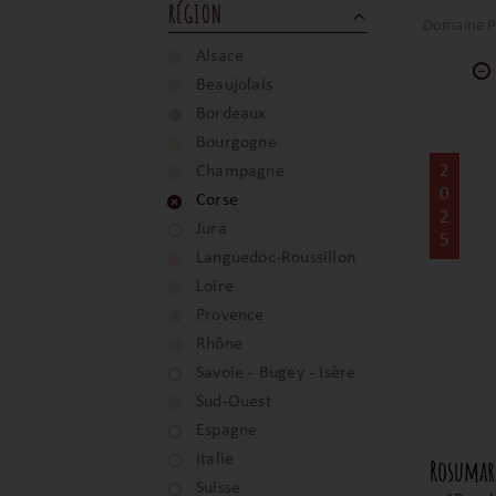
RÉGION
séchés
Domaine P
pétales
un boi
Alsace
s
Beaujolais
ex
Bordeaux
Bourgogne
2
Champagne
0
Corse
2
Jura
5
Languedoc-Roussillon
Loire
Provence
Rhône
Savoie - Bugey - Isère
Sud-Ouest
Espagne
Italie
Rosumar
Suisse