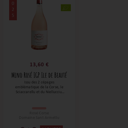
0
2
5
13,60 €
Mino Rosé IGP Ile de Beauté
Issu des 2 cépages
emblématique de la Corse, le
Sciaccarellu et du Niellucciu,
ce rosé Corse est gourmand de
bonbon anglais et de fruits
exotiques avec une finale plus
acidulée. Un vin très agréable
Rosé Corse
qui sera autant la bienvenue à
Domaine Sant Armettu
l’apéritif comme au repas.