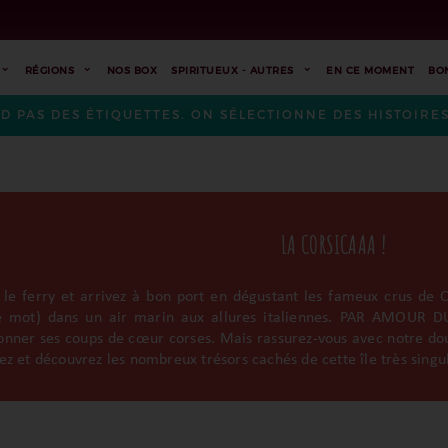
RÉGIONS
NOS BOX
SPIRITUEUX - AUTRES
EN CE MOMENT
BO
ND PAS DES ÉTIQUETTES. ON SÉLECTIONNE DES HISTOIR
LA CORSICAAA !
 le ferry et arrivez à bon port en dégustant les fameux crus de Co
le mot) dans un air marin aux allures italiennes. PAR AMOUR DU
ionner ses coups de cœur corses. Mais rassurez-vous avec notre do
lez et découvrez les nombreux trésors cachés de cette île très singu