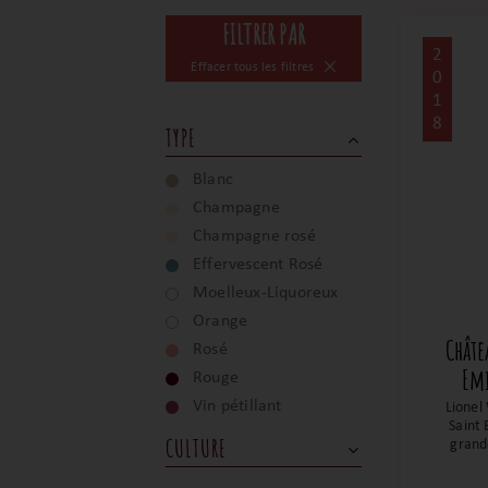
FILTRER PAR
2
Effacer tous les filtres
0
1
8
TYPE
Blanc
Champagne
Champagne rosé
Effervescent Rosé
Moelleux-Liquoreux
Orange
Châte
Rosé
Em
Rouge
Vin pétillant
Lionel
Saint 
CULTURE
grand
incr
aromat