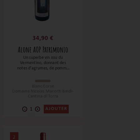
34,90 €
Alone AOP Patrimonio
Un superbe vin issu du
Vermentino, donnant des
notes d'agrumes, de pomme
fraîche, d'amande verte et
d'aubépine. Nicolas Mariotti
Bindi crée une cuvée tout en
Blanc Corse
finesse et délicatesse avec une
Domaine Nicolas Mariotti Bindi-
belle fraîcheur et cette tension
Cantina di Torra
qui fait saliver. Un très beau
vin et le compagnon idéal pour
AJOUTER
tous vos apéritifs et poissons.
2