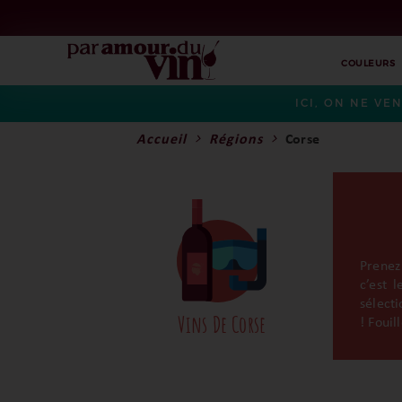
COULEURS
ICI, ON NE VE
Accueil
Régions
Corse
Prenez
c’est 
sélect
Vins De Corse
! Fouil