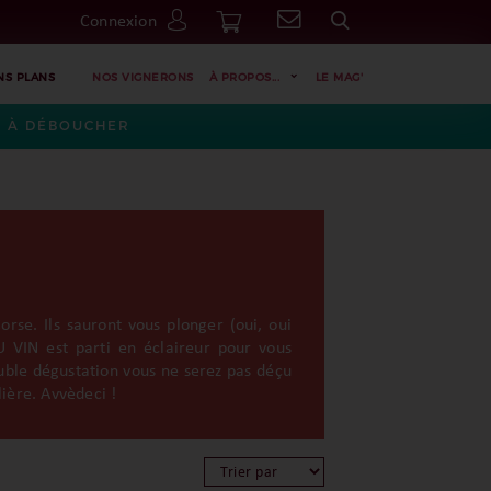
Connexion
Go
NS PLANS
NOS VIGNERONS
À PROPOS...
LE MAG'
ES À DÉBOUCHER
rse. Ils sauront vous plonger (oui, oui
 VIN est parti en éclaireur pour vous
uble dégustation vous ne serez pas déçu
lière. Avvèdeci !