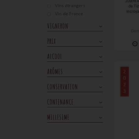
1Dans l
Vins étrangers
de Ti
incroy
Vin de France
de préc
rosé ét
VIGNERON
ses not
Dom
bonbo
sortir
PRIX
appr
a
ALCOOL
ARÔMES
2
0
2
CONSERVATION
3
CONTENANCE
MILLESIME