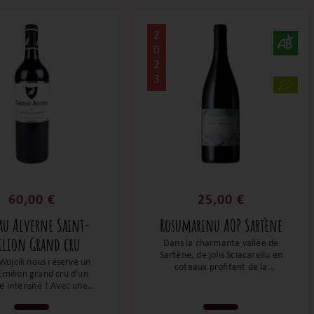
2
0
2
3
60,00 €
25,00 €
au Alverne Saint-
Rosumarinu AOP Sartène
ilion Grand cru
Dans la charmante vallée de
Sartène, de jolis Sciacarellu en
 Wojcik nous réserve un
coteaux profitent de la
Emilion grand cru d'un
magnifique lumière du golfe de
e intensité ! Avec une
Tizzano. Les fruits rouges
oyable concentration
s’expriment de manière
ique, des notes cerises