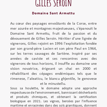
Gilles Seroin
Domaine Sant Armettu
Au cœur des paysages envoûtants de la Corse, entre
mer azurée et montagnes majestueuses, s'épanouit le
Domaine Sant Armettu, fruit de la passion et du
dévouement de Gilles Seroin. Héritier d'une lignée de
vignerons, Gilles rejoint en 1996 l'exploitation fondée
par son grand-père Lucien et son père Paul en 1964,
sur les terres sauvages de Sartène. Inspiré par ses
années de caviste et ses rencontres avec des
vignerons de tous horizons, il insuffle au domaine une
vision novatrice, érigeant un chai en 2000 et
réhabilitant des cépages endémiques tels que le
rimenese, l'aleaticu, le biancu ghjentile, le genovese
et le minustellu. ​
Sous sa houlette, le domaine adopte une approche
respectueuse de l'environnement, bannissant désherbants
et produits chimiques, et obtenant la certification
biologique en 2021. Les vignes, bercées par l'influence
maritime et enracinées dans des sols granitiques, donnent