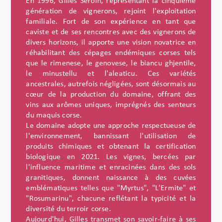
En 1996, Gilles Seroin, représentant la cinquième
génération de vignerons, rejoint l'exploitation
familiale. Fort de son expérience en tant que
caviste et de ses rencontres avec des vignerons de
divers horizons, il apporte une vision novatrice en
réhabilitant des cépages endémiques corses tels
que le rimenese, le genovese, le biancu ghjentile,
le minustellu et l'aleaticu. Ces variétés
ancestrales, autrefois négligées, sont désormais au
cœur de la production du domaine, offrant des
vins aux arômes uniques, imprégnés des senteurs
du maquis corse.
Le domaine adopte une approche respectueuse de
l'environnement, bannissant l'utilisation de
produits chimiques et obtenant la certification
biologique en 2021. Les vignes, bercées par
l'influence maritime et enracinées dans des sols
granitiques, donnent naissance à des cuvées
emblématiques telles que "Myrtus", "L'Ermite" et
"Rosumarinu", chacune reflétant la typicité et la
diversité du terroir corse.
Aujourd'hui, Gilles transmet son savoir-faire à ses