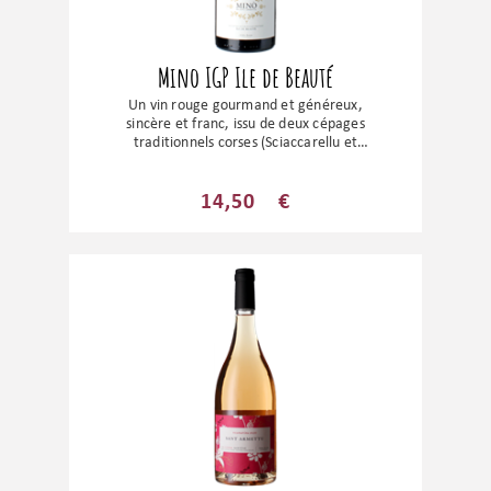
Mino IGP Ile de Beauté
Un vin rouge gourmand et généreux,
sincère et franc, issu de deux cépages
traditionnels corses (Sciaccarellu et
Niellucciu) et de Syrah. Dotée d’une
structure aussi bien florale que fruité, la
cuvée Mino est soutenue par un bel
14,50
€
équilibre. Un rapport prix / plaisir
inégalable.