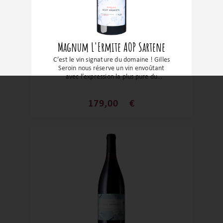
de l'île de Beauté.
Magnum L'Ermite AOP Sartene
C’est le vin signature du domaine ! Gilles
Seroin nous réserve un vin envoûtant
avec l’expression la plus pure du
Sciaccarellu. Ce cépage endémique
donne des vins sur des notes intenses de
fruits rouges, une belle profondeur et une
179,00
€
grande délicatesse. Un vin énorme avec
des tanins souples, un fruité enivrant et
une finale épicée.