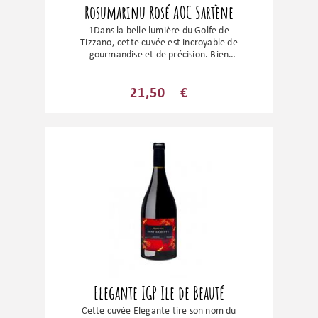
Rosumarinu Rosé AOC Sartène
1Dans la belle lumière du Golfe de
Tizzano, cette cuvée est incroyable de
gourmandise et de précision. Bien
équilibré, ce rosé étonne par sa fraîcheur
et ses notes de fruits rouges et de bonbon
anglais. Un flacon à sortir à vos convives
21,50
€
les plus appréciés ! Idéal pour un apéritif
dinatoire.
Elegante IGP Ile de Beauté
Cette cuvée Elegante tire son nom du