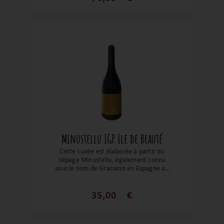
Minustellu IGP Ile de Beauté
Cette cuvée est élaborée à partir du
cépage Minustellu, également connu
sous le nom de Graciano en Espagne ou
Morrastel en France. Ce cépage rustique,
aux baies juteuses et charnues, donne des
vins souples aux tanins soyeux. Le nez
35,00
€
dévoile des arômes de fruits noirs, de
canneberges, de myrte, ainsi que des
notes de thym, de sauge et une touche