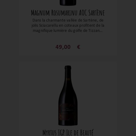
Magnum Rosumarinu AOC Sartène
Dans la charmante vallée de Sartène, de
jolis Sciacarellu en coteaux profitent de la
magnifique lumière du golfe de Tizzano.
Les fruits rouges s’expriment de manière
explosive. L’équilibre est parfait, les
caudalies s’enchaînent, une merveille à
49,00
€
découvrir !
Myrtus IGP Ile de Beauté