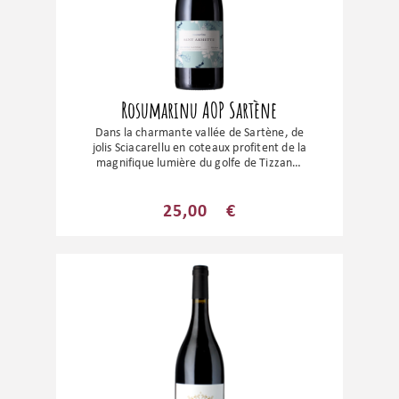
Rosumarinu AOP Sartène
Dans la charmante vallée de Sartène, de
jolis Sciacarellu en coteaux profitent de la
magnifique lumière du golfe de Tizzano.
Les fruits rouges s’expriment de manière
explosive. L’équilibre est parfait, les
caudalies s’enchaînent, une merveille à
25,00
€
découvrir !