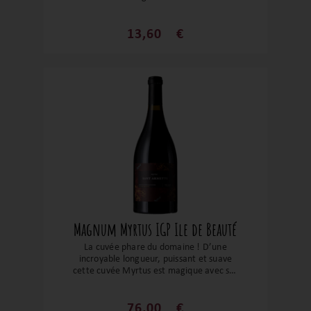
anglais et de fruits exotiques avec une
finale plus acidulée. Un vin très agréable
qui sera autant la bienvenue à l’apéritif
13,60
€
comme au repas.
Magnum Myrtus IGP Ile de Beauté
La cuvée phare du domaine ! D’une
incroyable longueur, puissant et suave
cette cuvée Myrtus est magique avec ses
notes animales, de clou de girofle et de
fruits rouges. Un grand vin pour un grand
domaine !
76,00
€