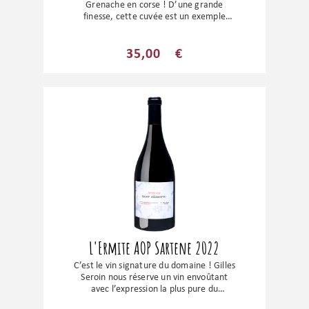
Grenache en corse ! D’une grande
finesse, cette cuvée est un exemple
d’équilibre et de longueur. Une cuvée
incroyable mêlant une grande palette
aromatique et une belle complexité. Une
35,00
€
cuvée à découvrir absolument !
L'Ermite AOP Sartene 2022
C’est le vin signature du domaine ! Gilles
Seroin nous réserve un vin envoûtant
avec l’expression la plus pure du
Sciaccarellu. Ce cépage endémique