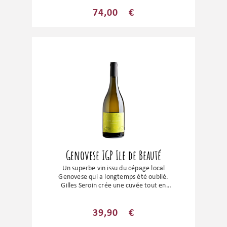
donne des vins sur des notes intenses de
fruits rouges, une belle profondeur et une
74,00
€
grande délicatesse. Un vin énorme avec
des tanins souples, un fruité enivrant et
une finale épicée.
Genovese IGP Ile de Beauté
Un superbe vin issu du cépage local
Genovese qui a longtemps été oublié.
Gilles Seroin crée une cuvée tout en
finesse et délicatesse sur les arômes de
fleurs blanches et d’agrumes. En bouche
c’est un vin tonique avec un très belle
39,90
€
tension et qui sera le compagnon idéal