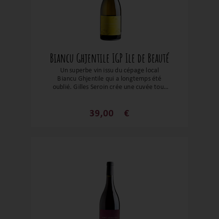
Biancu Ghjentile IGP Ile de Beauté
Un superbe vin issu du cépage local
Biancu Ghjentile qui a longtemps été
oublié. Gilles Seroin crée une cuvée tout
en finesse et délicatesse sur les arômes
de fleurs blanches et d’agrumes. Ce
cépage se distingue par ses longues
39,00
€
grappes, offrant à chaque baie une
exposition optimale au soleil pour révéler
toute la richesse de ses arômes. Sa
générosité aromatique, marquée par de
savoureuses notes de fruits exotiques,
saura étonner les palais les moins initiés.