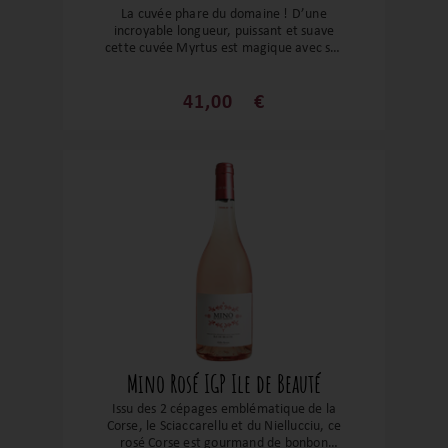
La cuvée phare du domaine ! D’une
incroyable longueur, puissant et suave
cette cuvée Myrtus est magique avec ses
notes animales, de clou de girofle et de
fruits rouges. Un grand vin pour un grand
domaine !
41,00
€
Mino Rosé IGP Ile de Beauté
Issu des 2 cépages emblématique de la
Corse, le Sciaccarellu et du Niellucciu, ce
rosé Corse est gourmand de bonbon