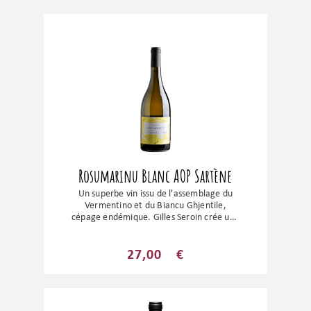
des coquillages et crustacés. Pour
amateurs de grands vins blancs !
Rosumarinu Blanc AOP Sartène
Un superbe vin issu de l'assemblage du
Vermentino et du Biancu Ghjentile,
cépage endémique. Gilles Seroin crée une
cuvée tout en finesse et délicatesse, sur
les arômes de fleurs blanches et
d’agrumes. Un très beau vin et le
27,00
€
compagnon idéal pour tous vos apéritifs
et poissons.