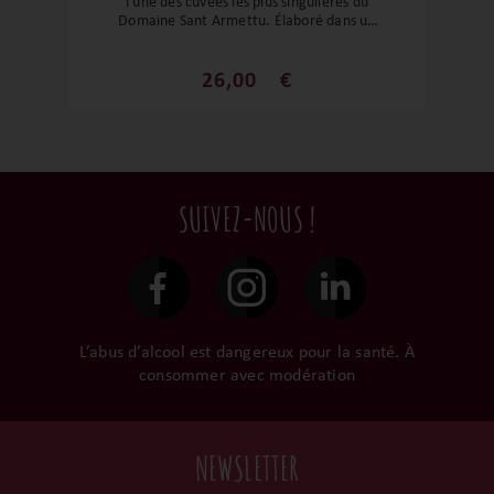
l'une des cuvées les plus singulières du
Domaine Sant Armettu. Élaboré dans un
esprit de vin nature, ce blanc est issu d'un
assemblage de six cépages blancs
endémiques corses. Vinifié avec une
26,00
€
macération pelliculaire et une
fermentation naturelle en amphore, il
offre une expression originale du terroir
corse, mêlant intensité aromatique,
texture, fraîcheur et minéralité. Solis est
un vin de gastronomie qui bouscule les
SUIVEZ-NOUS !
codes des vins blancs traditionnels tout en
révélant toute la richesse des cépages
autochtones de l'île.
L’abus d’alcool est dangereux pour la santé. À
consommer avec modération
NEWSLETTER