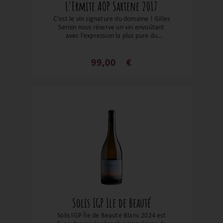
L'Ermite AOP Sartene 2017
C’est le vin signature du domaine ! Gilles
Seroin nous réserve un vin envoûtant
avec l’expression la plus pure du
Sciaccarellu. Ce cépage endémique
donne des vins sur des notes intenses de
fruits rouges, une belle profondeur et une
99,00
€
grande délicatesse. Un vin énorme avec
des tanins souples, un fruité enivrant et
une finale épicée.
Solis IGP Ile de Beauté
Solis IGP Île de Beauté Blanc 2024 est