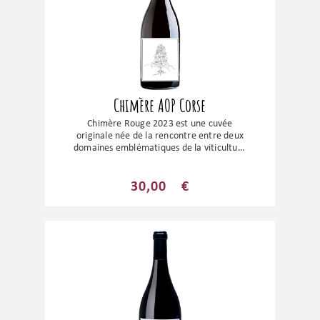
Chimère AOP Corse
Chimère Rouge 2023 est une cuvée
originale née de la rencontre entre deux
domaines emblématiques de la viticulture
corse : le Domaine Sant Armettu, situé
dans le sud de l'île, et le Domaine
Alzipratu, implanté en Balagne. Cette
30,00
€
création à quatre mains illustre la
complémentarité de deux grands terroirs
corses et de deux sensibilités
vigneronnes. Le millésime 2023 dévoile
un vin élégant, précis et profondément
identitaire, où la fraîcheur du fruit, la
finesse des tanins et la complexité
aromatique s'équilibrent parfaitement.
Cette cuvée met en valeur les cépages
autochtones corses dans une
interprétation moderne et harmonieuse