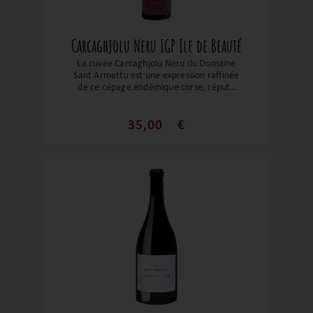
Carcaghjolu Neru IGP Ile de Beauté
La cuvée Carcaghjolu Neru du Domaine
Sant Armettu est une expression raffinée
de ce cépage endémique corse, réputé
pour sa puissance. Vinifié avec une
approche délicate, ce vin se distingue par
son équilibre harmonieux entre légèreté
35,00
€
et profondeur. Il offre une expérience
gustative à la fois aérienne et intense,
reflétant le savoir-faire du domaine et la
richesse du terroir corse.