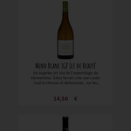
iodée. En bouche, le vin est charnu, avec
des tanins soyeux et une fraîcheur
remarquable.
Mino Blanc IGP Ile de Beauté
Un superbe vin issu de l'assemblage du
Vermentino. Gilles Seroin crée une cuvée
tout en finesse et délicatesse , sur les
arômes de bonbons anglais et d'orange.
Un très beau vin et le compagnon idéal
pour tous vos apéritifs et poissons.
14,50
€