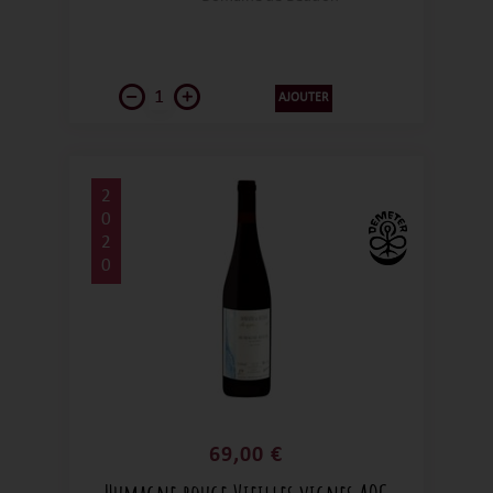
conjugue finesse, fraîcheur et complexité,
loin des archétypes fruités immédiats du
cépage.
AJOUTER
2
0
2
0
69,00 €