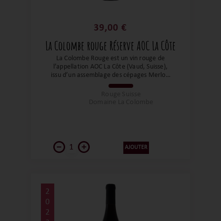
39,00 €
La Colombe rouge Réserve AOC La Côte
La Colombe Rouge est un vin rouge de
l’appellation AOC La Côte (Vaud, Suisse),
issu d’un assemblage des cépages Merlot,
Gamaret et Syrah, élevé en fûts de chêne,
destiné à offrir structure, volume et
Rouge Suisse
arômes riches, tout en reflétant le terroir
Domaine La Colombe
de La Côte avec élégance et puissance.
AJOUTER
2
0
2