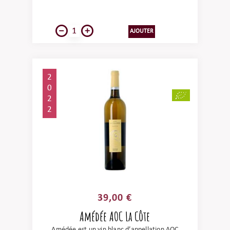
VIGNERON
d’altitude.
AJOUTER
PRIX
ALCOOL
2
0
ARÔMES
2
2
CONSERVATION
CONTENANCE
MILLESIME
39,00 €
Amédée AOC La Côte
Amédée est un vin blanc d’appellation AOC