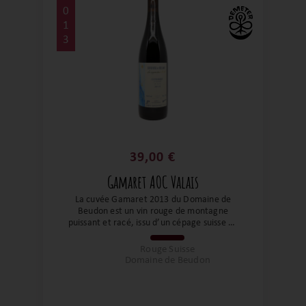
0
1
3
39,00 €
Gamaret AOC Valais
La cuvée Gamaret 2013 du Domaine de
Beudon est un vin rouge de montagne
puissant et racé, issu d’un cépage suisse de
caractère et d’un millésime aujourd’hui à
maturité. Elle offre une expression
Rouge Suisse
profonde, structurée et fraîche du
Domaine de Beudon
gamaret, révélant la capacité de ce cépage
à vieillir avec noblesse sur des terroirs
d’altitude.