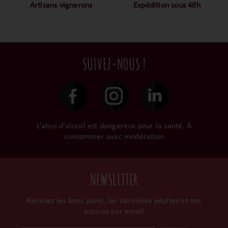
notre ADN c’est pourquoi
mais nous sommes des
Artisans vignerons
Expédition sous 48h
nous limitons les
amoureux-exigeants du vin.
Ils cultivent leurs vignes
Conditionnées dans un
intermédiaires et
tout en respectant leur
emballage anti-casse, vos
privilégions les nos achats
terroir, iIs aiment
commandes sont toutes
en direct du domaine.
tellement leurs vins qu’ils
traitées dans un délai de
SUIVEZ-NOUS !
le gardent précieusement
48h et confiées aux
dans leur propre cave et
transporteurs.
surtout ils partagent leur
passion avec nous.
L’abus d’alcool est dangereux pour la santé. À
consommer avec modération
NEWSLETTER
Recevez les bons plans, les dernières pépites et nos
astuces par email