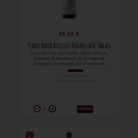
39,00 €
Pinot noir Vieilles Vignes AOC Valais
La cuvée Pinot Noir Vieilles Vignes 2020 du
Domaine de Beudon est un vin rouge de
montagne rare et racé, qui propose une
lecture alpine du pinot noir, tout en finesse,
en fraîcheur et en profondeur. Issue de
Rouge Suisse
vignes anciennes et d’un terroir d’altitude
Domaine de Beudon
extrême, cette cuvée privilégie l’élégance,
la précision et la capacité de vieillissement
plutôt que la puissance.
AJOUTER
2