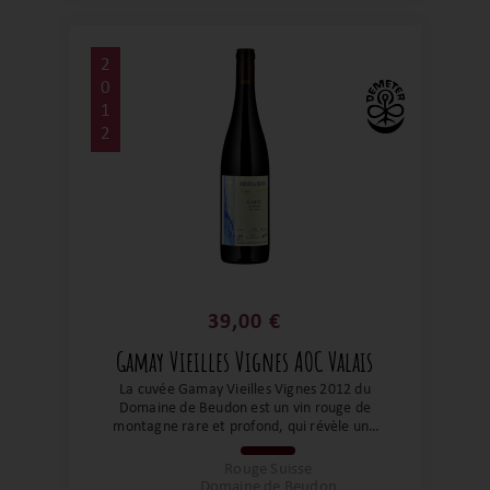
2
0
1
2
39,00 €
Gamay Vieilles Vignes AOC Valais
La cuvée Gamay Vieilles Vignes 2012 du
Domaine de Beudon est un vin rouge de
montagne rare et profond, qui révèle une
expression singulière du gamay à haute
altitude. Issu de vignes anciennes et d’un
Rouge Suisse
millésime aujourd’hui à maturité, ce vin
Domaine de Beudon