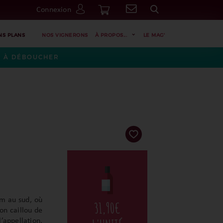
Connexion
Go
NS PLANS
NOS VIGNERONS
À PROPOS...
LE MAG'
ES À DÉBOUCHER
m au sud, où
31,90
€
son caillou de
’appellation,