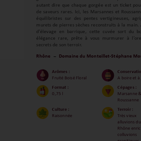
autant dire que chaque gorgée est un ticket pou
de saveurs rares. Ici, les Marsannes et Roussann
équilibristes sur des pentes vertigineuses, ag
murets de pierres sèches reconstruits à la main.
d’élevage en barrique, cette cuvée sort du b
élégance rare, prête à vous murmurer à l’orei
secrets de son terroir.
Rhône
Domaine du Monteillet-Stéphane Mo
Arômes :
Conservatio
Fruité Boisé Floral
A boire et à
Format :
Cépages :
0,75 l
Marsanne 
Roussanne
Culture :
Terroir :
Raisonnée
Très vieux
alluvions du
Rhône enric
colluvions