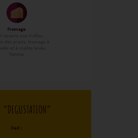
Fromage
at-Savarin aux truffes,
in des aravis, fromage à
olle et à croûte lavée,
Tomme
“DEGUSTATION”
Oeil :