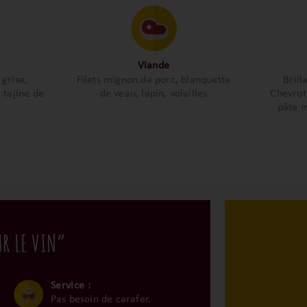
Viande
 grise,
Filets mignon de porc, blanquette
Brill
 tajine de
de veau, lapin, volailles
Chevrot
pâte m
UR LE VIN”
Service :
Pas besoin de carafer.