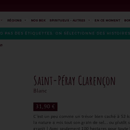
RÉGIONS
NOS BOX
SPIRITUEUX - AUTRES
EN CE MOMENT
BO
ND PAS DES ÉTIQUETTES. ON SÉLECTIONNE DES HISTOIR
on
Saint-Péray Clarençon
Blanc
31,90 €
C’est un peu comme un trésor bien caché à 52 k
la nature a mis tout son grain de sel... ou plutôt 
granit ! Avec seulement 100 hectares pour toute l