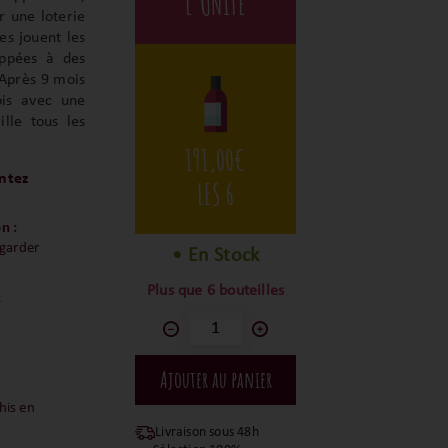
L'UNITÉ
r une loterie
es jouent les
rippées à des
 Après 9 mois
ois avec une
lle tous les
191,00
€
ntez
LES 6
n :
 garder
• En Stock
Plus que 6 bouteilles
&
his en
Livraison sous 48h