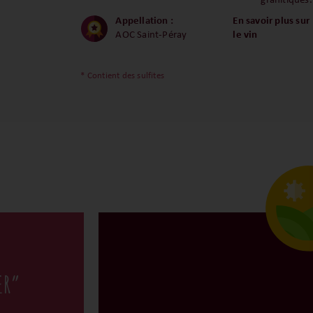
granitiques.
Appellation :
En savoir plus sur
AOC Saint-Péray
le vin
* Contient des sulfites
ER”