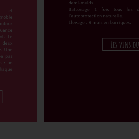
demi-muids.
Battonage 1 fois tous les 
es et
l'autoprotection naturelle.
gnoble
Élevage : 9 mois en barriques.
autour
luence
ol. Le
Les vins d
 deux
e. Une
pe pas
n : un
chaque