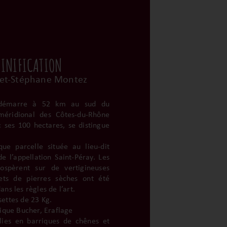
VINIFICATION
et-Stéphane Montez
i démarre à 52 km au sud du
méridional des Côtes-du-Rhône
c ses 100 hectares, se distingue
ue parcelle située au lieu-dit
e l’appellation Saint-Péray. Les
spèrent sur de vertigineuses
ets de pierres sèches ont été
ns les règles de l’art.
ettes de 23 Kg.
ique Bucher, Eraflage
lies en barriques de chênes et