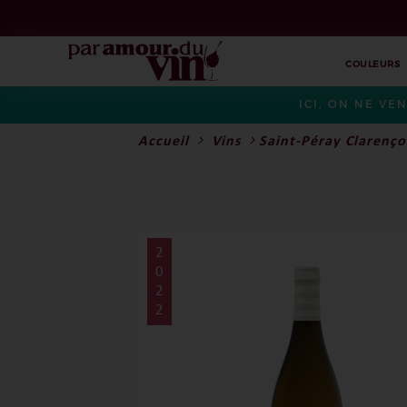
COULEURS
ICI, ON NE VE
Accueil
Vins
Saint-Péray Clarenç
2
0
2
2