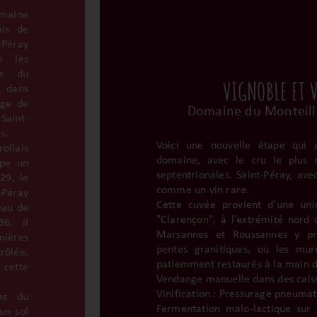
omaine
ois de
-Péray
e les
nte du
VIGNOBLE ET 
t dans
age de
Domaine du Monteill
Saint-
s.
Voici une nouvelle étape qu
ollais
domaine, avec le cru le plus 
ppe un
septentrionales. Saint-Péray, ave
29, le
comme un vin rare.
Péray
Cette cuvée provient d’une uniq
eau de
"Clarençon", à l’extrémité nord d
6, il
Marsannes et Roussannes y pro
ières
pentes granitiques, où les mur
ôlée.
patiemment restaurés à la main da
 cette
Vendange manuelle dans des caiss
Vinification : Pressurage pneumat
es du
Fermentation malo-lactique sur 
un sol