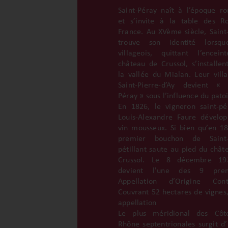
Saint-Péray naît à l’époque r
et s’invite à la table des R
France. Au XVème siècle, Saint
trouve son identité lorsqu
villageois, quittant l’encei
château de Crussol, s’installen
la vallée du Mialan. Leur vill
Saint-Pierre-d’Ay devient « 
Péray » sous l’influence du patoi
En 1826, le vigneron saint-pér
Louis-Alexandre Faure dévelo
vin mousseux. Si bien qu’en 18
premier bouchon de Saint-
pétillant saute au pied du chât
Crussol. Le 8 décembre 193
devient l'une des 9 prem
Appellation d’Origine Contr
Couvrant 52 hectares de vignes,
appellation
Le plus méridional des Côt
Rhône septentrionales surgit d’