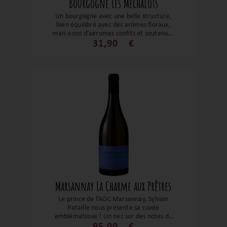
Bourgogne Les Méchalots
Un bourgogne avec une belle structure,
bien équilibré avec des arômes floraux,
mais aussi d’agrumes confits et soutenues
par une belle tension. Un modèle
31,90
€
d’équilibre qui saura vous satisfaire tant
sur les crustacés que sur les poissons gras
ou les fromages doux ou à pâte molle.
Marsannay La Charme aux Prêtres
Le prince de l’AOC Marsannay, Sylvain
Pataille nous présente sa cuvée
emblématique ! Un nez sur des notes de
miel, une belle minéralité, un beau jus sur
95,00
€