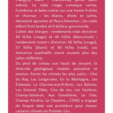
charges). Blanc : chardonnay (pinot blanc
admis). Le style rouge convoque cerise,
framboise et baies noires sur une trame fraîche
et charnue ; les blancs, droits et salins,
déroulent agrumes et fleurs blanches ; les rosés
allient fruit tendre et fraîcheur gourmande.
Cahier des charges : rendements visés d’environ
40 hl/ha (rouge) et 45 hl/ha (blanc/rosé) ;
rendements butoirs d’environ 50 hl/ha (rouge),
57 hl/ha (blanc) et 60 hl/ha (rosé). Les
domaines qualitatifs visent souvent plus bas
selon millésime.
Du pied de coteau aux hauts de versant, la
diversité géologique module puissance et
tension. Parmi les climats les plus suivis : Clos
du Roy, Les Longeroies, En la Montagne, Les
Échezots, La Charme-aux-Prêtres, Les Boivins,
Les Grasses Têtes, Clos de Jeu, Les Favières,
Champ-Salomon, Aux Genelières, Le Clos,
Champs Perdrix, Le Chapitre… L’ODG a engagé
de longue date une procédure pour classer
certains climats en Premier Cru.