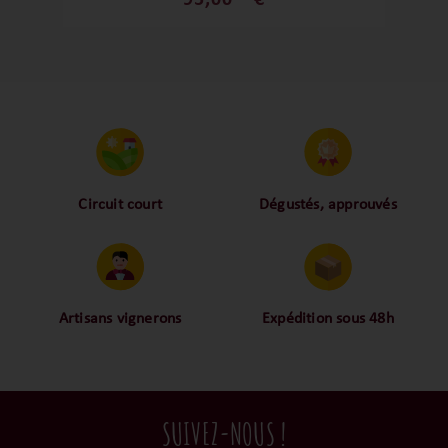
les agrumes et la poire et une finale
presque mentholée et sur une belle
tension. Un grand blanc de gastronomie
!
Circuit court
Dégustés, approuvés
Proche des vignerons,
Nos palais ont dégusté et
proche des consommateurs
approuvé toutes les
! La proximité, le partage,
bouteilles sélectionnées,
la confiance font partie de
alors oui ça fait beaucoup
notre ADN c’est pourquoi
mais nous sommes des
Artisans vignerons
Expédition sous 48h
nous limitons les
amoureux-exigeants du vin.
Ils cultivent leurs vignes
Conditionnées dans un
intermédiaires et
tout en respectant leur
emballage anti-casse, vos
privilégions les nos achats
terroir, iIs aiment
commandes sont toutes
en direct du domaine.
tellement leurs vins qu’ils
traitées dans un délai de
SUIVEZ-NOUS !
le gardent précieusement
48h et confiées aux