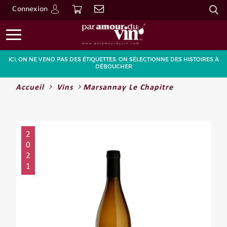
Connexion
Go
ICI, ON NE VEND PAS DES ÉTIQUETTES. ON SÉLECTIONNE DES HISTOIRES À
DÉBOUCHER
Accueil
Vins
Marsannay Le Chapitre
2
0
2
1