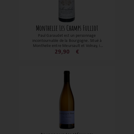
Monthelie Les Champs Fulliot
Paul Garaudet est un personnage
incontournable de la Bourgogne. Situé à
Monthelie entre Meursault et Volnay, il
nous propose la cuvée Paul issue de
29,90
€
vignes âgées de 50 ans. Quand la finesse
s'associe à une magnifique concentration
aromatique. Le nez de fruits frais et la
bouche avec une structure tannique
souple en fait un bourgogne à déguster
dès à présent.