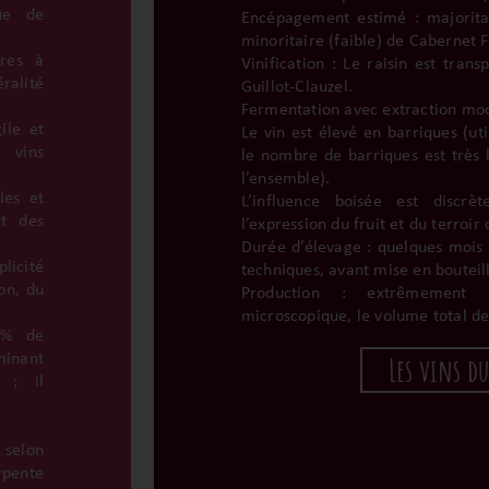
ue de
Encépagement estimé : majorita
minoritaire (faible) de Cabernet 
ires à
Vinification : Le raisin est tran
éralité
Guillot-Clauzel.
Fermentation avec extraction mod
ile et
Le vin est élevé en barriques (ut
 vins
le nombre de barriques est très 
l’ensemble).
les et
L’influence boisée est discrè
nt des
l’expression du fruit et du terroir
Durée d’élevage : quelques mois 
plicité
techniques, avant mise en bouteil
ion, du
Production : extrêmement 
microscopique, le volume total de 
 % de
inant
Les vins d
s ; il
 selon
rpente