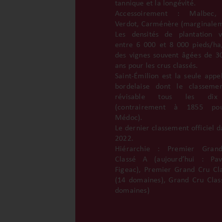
tannique et la longévité.
Accessoirement : Malbec, 
Verdot, Carménère (marginalem
Les densités de plantation v
entre 6 000 et 8 000 pieds/ha
des vignes souvent âgées de 3
ans pour les crus classés.
Saint-Émilion est la seule appel
bordelaise dont le classeme
révisable tous les di
(contrairement à 1855 po
Médoc).
Le dernier classement officiel d
2022.
Hiérarchie : Premier Gran
Classé A (aujourd’hui : Pav
Figeac), Premier Grand Cru Cl
(14 domaines), Grand Cru Clas
domaines)