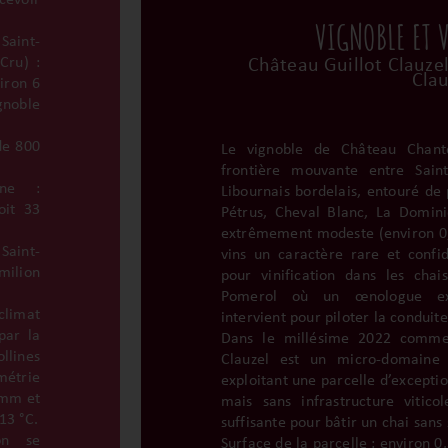
cevoir
VIGNOBLE ET 
Saint-
Cru) :
Château Guillot Clauze
Clau
iron 6
gnoble
de 800
Le vignoble de Château Chante
frontière mouvante entre Sain
nne :
Libournais bordelais, entouré de
oit 33
Pétrus, Cheval Blanc, La Domin
extrêmement modeste (environ 0,5
Saint-
vins un caractère rare et confid
milion
pour vinification dans les chai
Pomerol où un œnologue ext
climat
intervient pour piloter la conduit
par la
Dans le millésime 2022 comme 
ines
Clauzel est un micro-domaine
métrie
exploitant une parcelle d’exceptio
 mm et
mais sans infrastructure vitico
13 °C.
suffisante pour bâtir un chai sans 
on se
Surface de la parcelle : environ 0