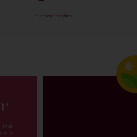
* Contient des sulfites
ER”
 situe
gne, à