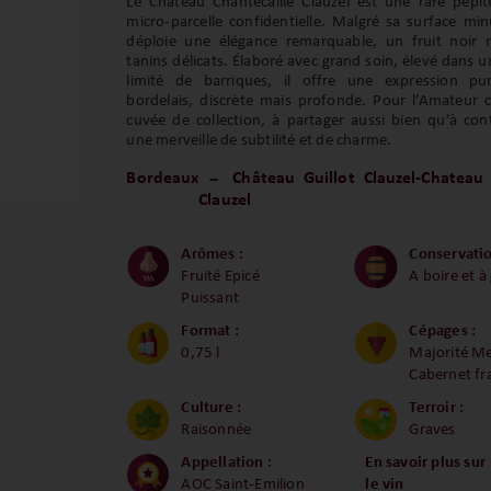
Le Château Chantecaille Clauzel est une rare pépit
micro-parcelle confidentielle. Malgré sa surface min
déploie une élégance remarquable, un fruit noir r
tanins délicats. Élaboré avec grand soin, élevé dans 
limité de barriques, il offre une expression pu
bordelais, discrète mais profonde. Pour l’Amateur 
cuvée de collection, à partager aussi bien qu’à con
une merveille de subtilité et de charme.
Bordeaux
Château Guillot Clauzel-Chateau 
Clauzel
Arômes :
Conservatio
Fruité Epicé
A boire et à
Puissant
Format :
Cépages :
0,75 l
Majorité Me
Cabernet fr
Culture :
Terroir :
Raisonnée
Graves
Appellation :
En savoir plus sur
AOC Saint-Emilion
le vin