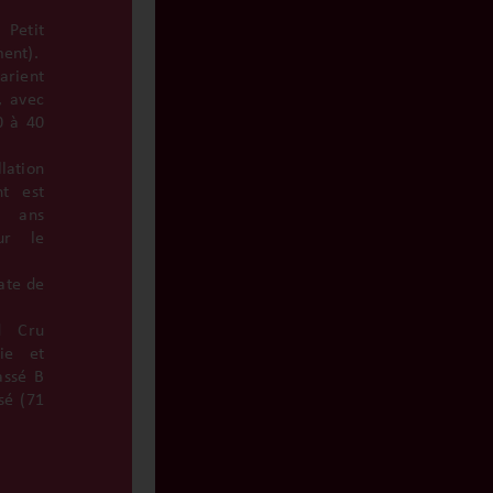
Petit
ent).
arient
, avec
0 à 40
lation
nt est
x ans
ur le
ate de
d Cru
ie et
assé B
sé (71