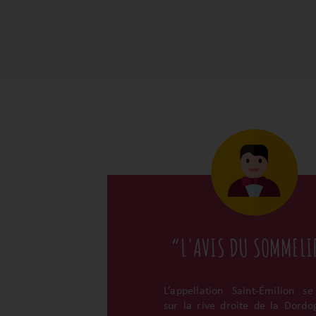
“L'AVIS DU SOMMELI
L’appellation Saint-Émilion se
sur la rive droite de la Dordo