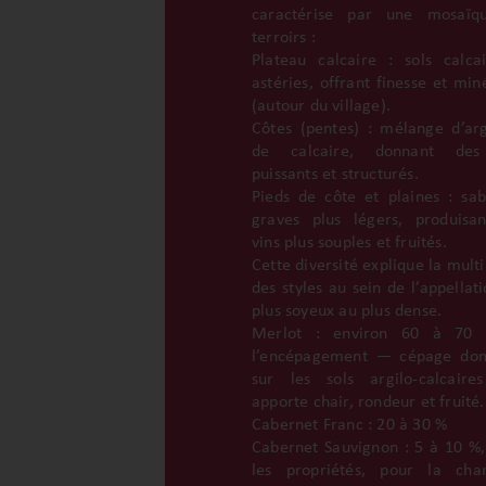
caractérise par une mosaïq
terroirs :
Plateau calcaire : sols calca
astéries, offrant finesse et min
(autour du village).
Côtes (pentes) : mélange d’arg
de calcaire, donnant des
puissants et structurés.
Pieds de côte et plaines : sab
graves plus légers, produisa
vins plus souples et fruités.
Cette diversité explique la multi
des styles au sein de l’appellat
plus soyeux au plus dense.
Merlot : environ 60 à 70
l’encépagement — cépage dom
sur les sols argilo-calcaire
apporte chair, rondeur et fruité.
Cabernet Franc : 20 à 30 %
Cabernet Sauvignon : 5 à 10 %,
les propriétés, pour la cha