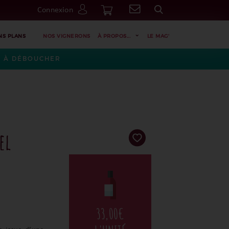
Connexion
Go
NS PLANS
NOS VIGNERONS
À PROPOS...
LE MAG'
ES À DÉBOUCHER
el
33,00
€