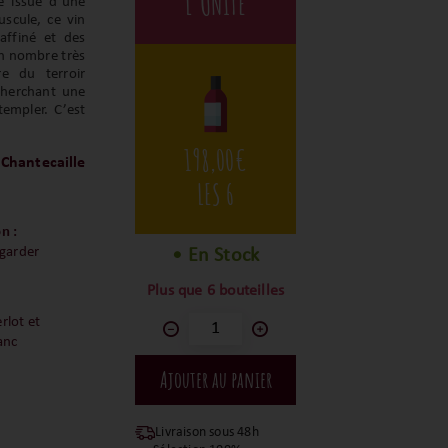
L'UNITÉ
e issue d’une
uscule, ce vin
affiné et des
un nombre très
re du terroir
cherchant une
templer. C’est
198,00
€
Chantecaille
LES 6
n :
 garder
• En Stock
Plus que 6 bouteilles
rlot et
anc
Livraison sous 48h