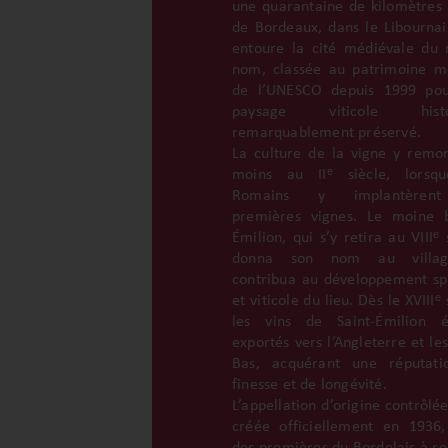
une quarantaine de kilomètres à
de Bordeaux, dans le Libournais
entoure la cité médiévale d
nom, classée au patrimoine m
de l’UNESCO depuis 1999 pou
paysage viticole histo
remarquablement préservé.
La culture de la vigne y remo
moins au IIᵉ siècle, lorsqu
Romains y implantèren
premières vignes. Le moine 
Émilion, qui s’y retira au VIIIᵉ 
donna son nom au villa
contribua au développement spi
et viticole du lieu. Dès le XVIIIᵉ 
les vins de Saint-Émilion é
exportés vers l’Angleterre et le
Bas, acquérant une réputati
finesse et de longévité.
L’appellation d’origine contrôlé
créée officiellement en 1936,