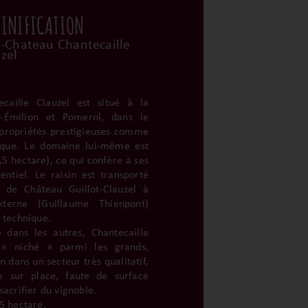
VINIFICATION
l-Chateau Chantecaille
zel
caille Clauzel est situé à la
t-Émilion et Pomerol, dans le
 propriétés prestigieuses comme
ique. Le domaine lui-même est
 hectare), ce qui confère à ses
entiel. Le raisin est transporté
s de Château Guillot-Clauzel à
erne (Guillaume Thienpont)
e technique.
dans les autres, Chantecaille
 « niché » parmi les grands,
n dans un secteur très qualitatif,
le sur place, faute de surface
sacrifier du vignoble.
,5 hectare.