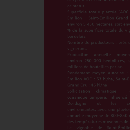
des premières du Bordelais à re
ce statut.
Superficie totale plantée (AOC 
Émilion + Saint-Émilion Grand 
environ 5 450 hectares, soit env
% de la superficie totale du vi
bordelais.
Nombre de producteurs : près 
vignerons.
Production annuelle moye
environ 250 000 hectolitres, s
millions de bouteilles par an.
Rendement moyen autorisé : 
Émilion AOC : 53 hl/ha, Saint-É
Grand Cru : 46 hl/ha
Sollicitation climatique : 
océanique tempéré, influencé 
Dordogne et les coll
environnantes, avec une pluvio
annuelle moyenne de 800–850
des températures moyennes de 
Le vignoble de Saint-Émili