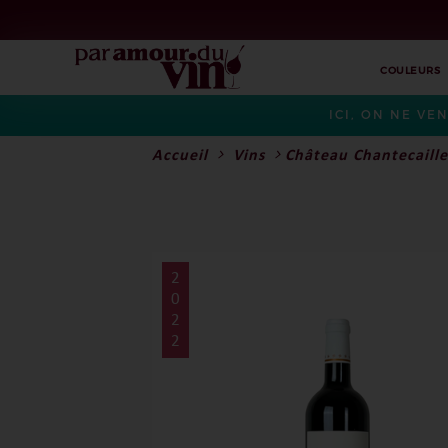
COULEURS
ICI, ON NE VE
Accueil
Vins
Château Chantecaille
2
0
2
2