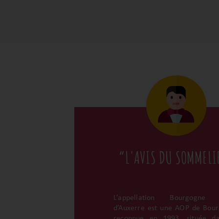
“L'AVIS DU SOMMELI
L’appellation Bourgogne 
d’Auxerre est une AOP de Bou
reconnue en 1993, située da