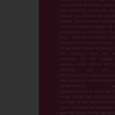
département de l’Yonne, autour
ville d’Auxerre, sur la rive dro
l’Yonne, au sud-ouest du vigno
Chablis. Elle concerne exclusi
des vins tranquilles rouges et b
produits sur les communes d’Au
Vaux, Saint-Bris-le-Vineux, Q
Vincelles et Champs-sur-Yonne.
Le vignoble s’étend sur environ
150 hectares selon les an
implantés sur des coteaux
exposés, entre 120 et 300 m
d’altitude. Les sols 
majoritairement argilo-calcaires
des formations kimméridgien
portlandiennes, pro
géologiquement de celles de Ch
ce qui confère aux vins une fra
marquée et une expression mi
nette. Le climat est semi-contin
avec des hivers froids, des pri