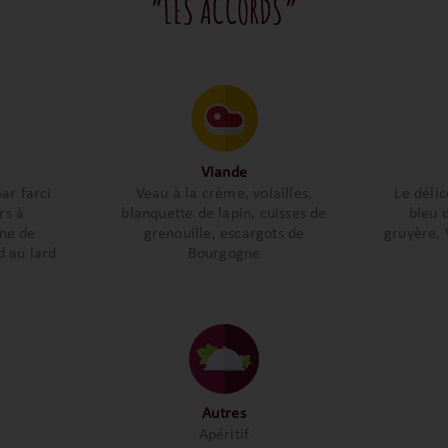
“LES ACCORDS”
Viande
ar farci
Veau à la crème, volailles,
Le déli
rs à
blanquette de lapin, cuisses de
bleu 
ine de
grenouille, escargots de
gruyère, 
d au lard
Bourgogne
Autres
Apéritif