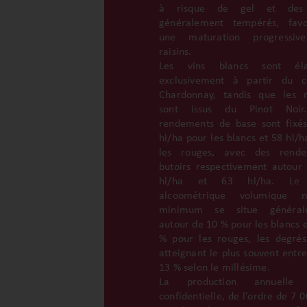
à risque de gel et des
généralement tempérés, favo
une maturation progressiv
raisins.
Les vins blancs sont éla
exclusivement à partir du c
Chardonnay, tandis que les 
sont issus du Pinot Noir
rendements de base sont fixé
hl/ha pour les blancs et 58 hl/h
les rouges, avec des rende
butoirs respectivement autour
hl/ha et 63 hl/ha. Le 
alcoométrique volumique na
minimum se situe général
autour de 10 % pour les blancs e
% pour les rouges, les degrés
atteignant le plus souvent entre
13 % selon le millésime.
La production annuelle 
confidentielle, de l’ordre de 7 