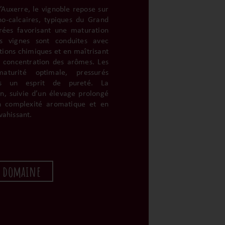
d’Auxerre, le vignoble repose sur
no-calcaires, typiques du Grand
rées favorisant une maturation
s vignes sont conduites avec
ntions chimiques et en maîtrisant
a concentration des arômes. Les
turité optimale, pressurés
ns un esprit de pureté. La
n, suivie d’un élevage prolongé
en complexité aromatique et en
vahissant.
u domaine