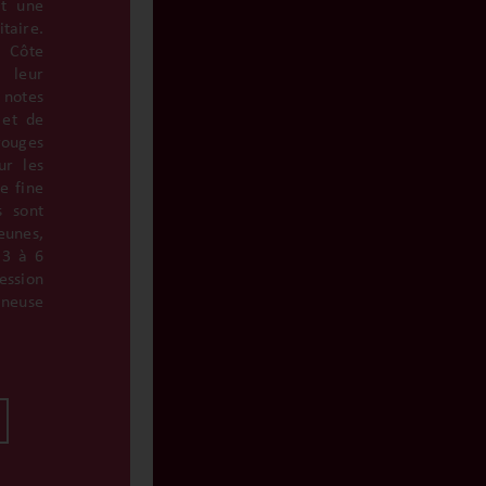
it une
taire.
 Côte
r leur
s notes
 et de
rouges
ur les
re fine
s sont
unes,
 3 à 6
ssion
ineuse