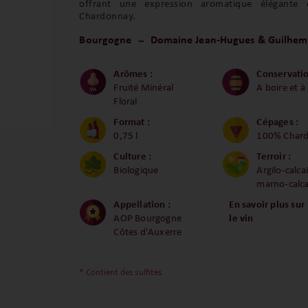
offrant une expression aromatique élégante
Chardonnay.
Bourgogne
Domaine Jean-Hugues & Guilhem
Arômes :
Conservatio
Fruité Minéral
A boire et à
Floral
Format :
Cépages :
0,75 l
100% Char
Culture :
Terroir :
Biologique
Argilo-calcai
marno-calca
Appellation :
En savoir plus sur
AOP Bourgogne
le vin
Côtes d'Auxerre
* Contient des sulfites