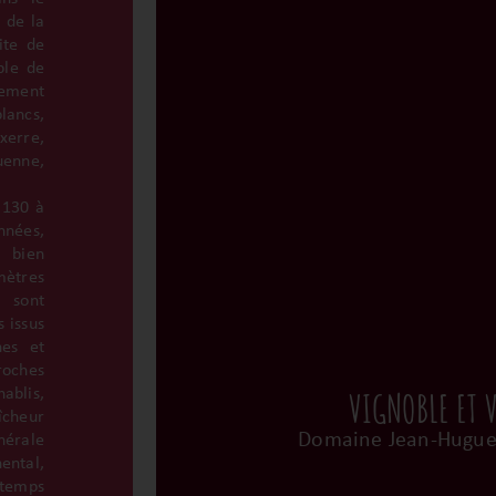
 de la
ite de
ble de
vement
lancs,
xerre,
uenne,
 130 à
nées,
 bien
ètres
sont
 issus
nes et
ches
VIGNOBLE ET 
ablis,
îcheur
Domaine Jean-Hugue
nérale
ental,
ntemps