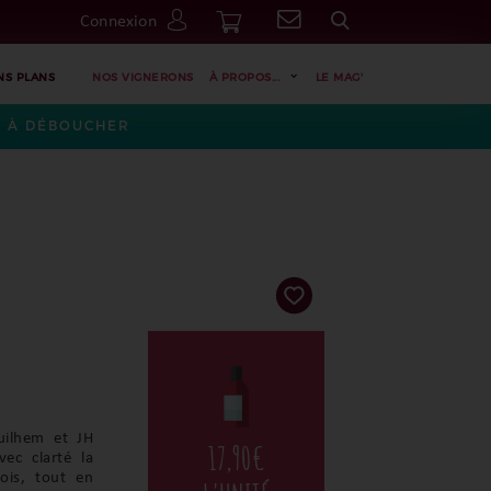
Connexion
Go
NS PLANS
NOS VIGNERONS
À PROPOS...
LE MAG'
ES À DÉBOUCHER
uilhem et JH
17,90
€
vec clarté la
rois, tout en