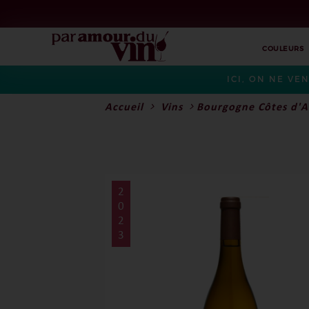
COULEURS
ICI, ON NE VE
Accueil
Vins
Bourgogne Côtes d'A
2
0
2
3