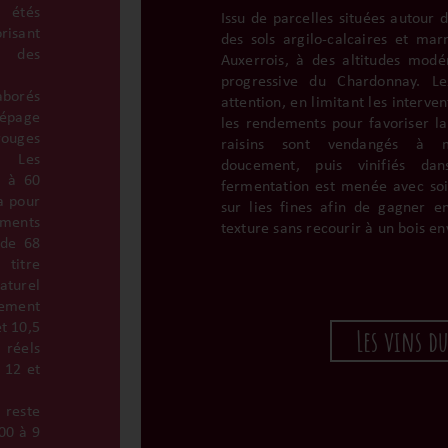
 étés
Issu de parcelles situées autour 
risant
des sols argilo-calcaires et mar
e des
Auxerrois, à des altitudes modé
progressive du Chardonnay. Le
borés
attention, en limitant les interve
épage
les rendements pour favoriser l
rouges
raisins sont vendangés à ma
. Les
doucement, puis vinifiés da
s à 60
fermentation est menée avec soi
a pour
sur lies fines afin de gagner 
ments
texture sans recourir à un bois en
 de 68
titre
turel
ement
t 10,5
Les vins d
 réels
 12 et
reste
000 à 9