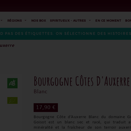
RÉGIONS
NOS BOX
SPIRITUEUX - AUTRES
EN CE MOMENT
BO
ND PAS DES ÉTIQUETTES. ON SÉLECTIONNE DES HISTOIR
uxerre
Bourgogne Côtes D'Auxerre
Blanc
17,90 €
Bourgogne Côte d’Auxerre Blanc du domaine G
Goisot est un blanc sec et racé, qui traduit a
minéralité et la fraîcheur de son terroir auxer