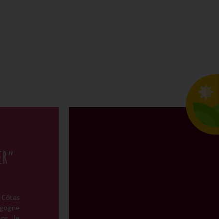
ER”
Côtes
rgogne
ns le