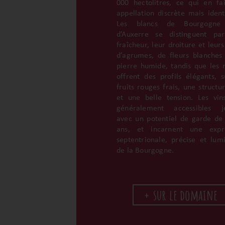
000 hectolitres, ce qui en fa
appellation discrète mais identi
Les blancs de Bourgogne
d’Auxerre se distinguent pa
fraîcheur, leur droiture et leur
d’agrumes, de fleurs blanches
pierre humide, tandis que les 
offrent des profils élégants, s
fruits rouges frais, une structu
et une belle tension. Les vin
généralement accessibles je
avec un potentiel de garde de
ans, et incarnent une expre
septentrionale, précise et lum
de la Bourgogne.
+ sur le domaine