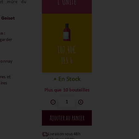
L'UNITÉ
 et mûre du
 Goisot
n :
 garder
107,40
€
LES 6
donnay
res et
• En Stock
ires
Plus que 10 bouteilles
Livraison sous 48h