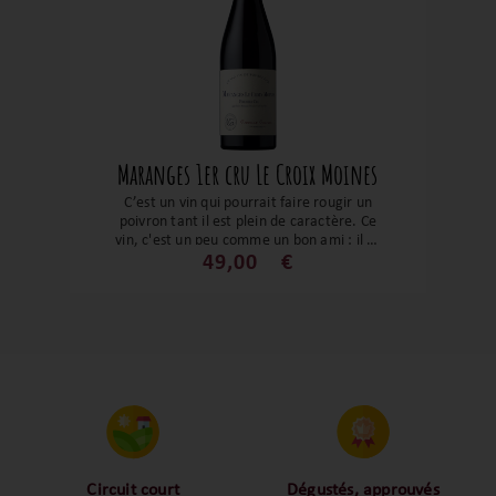
accompagne idéalement des plats tels
que l'agneau de 7 heures, les civets de
sanglier ou le coq au vin rouge.
Maranges 1er cru Le Croix Moines
C’est un vin qui pourrait faire rougir un
poivron tant il est plein de caractère. Ce
vin, c'est un peu comme un bon ami : il se
présente avec une belle robe rubis, un
49,00
€
nez qui fait penser à une promenade en
forêt, avec des notes de fruits rouges et
une petite touche épicée qui dit : « Hé, je
ne suis pas si sérieux ! En bouche, c'est
une danse de saveurs : un mélange de
fruits mûrs, de tanins soyeux, et une
finale qui vous fait sourire, comme si vous
veniez de raconter une blague
irrésistible. Bref, avec Le Croix Moines,
vous êtes sûr de passer une soirée
mémorable, entre rires et bons verres, le
tout sans jamais avoir besoin de jouer le
Circuit court
Dégustés, approuvés