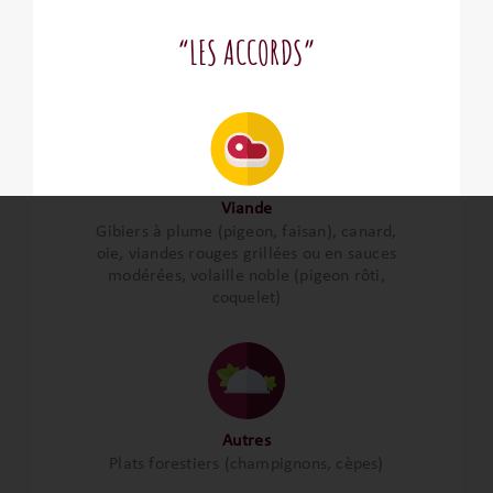
“LES ACCORDS”
Viande
Gibiers à plume (pigeon, faisan), canard,
oie, viandes rouges grillées ou en sauces
modérées, volaille noble (pigeon rôti,
coquelet)
Autres
Plats forestiers (champignons, cèpes)