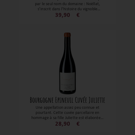
par le seul nom du domaine : Noëllat,
s’inscrit dans l’histoire du vignoble
bourguignon. Un Bourgogne fin et
39,90
€
élégant ou on reconnaît la patte de
Maxime Cheurlin-Noëllat. De la matière,
des tanins nobles et soyeux avec une belle
fraîcheur. Un très beau rapport prix
plaisir chez un domaine incontournable.
Bourgogne Epineuil Cuvée Juliette
Une appellation assez peu connue et
pourtant. Cette cuvée parcellaire en
hommage à sa fille Juliette est élaborée à
partir du cépage Pinot Noir,
28,90
€
emblématique de la région. Il se
caractérise par une robe rouge rubis et