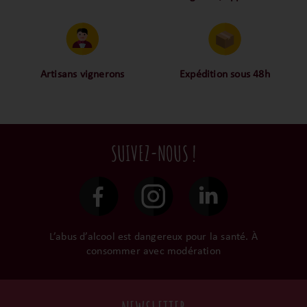
rôle du sommelier ennuyeux. Santé !
Proche des vignerons,
Nos palais ont dégusté et
proche des consommateurs
approuvé toutes les
! La proximité, le partage,
bouteilles sélectionnées,
la confiance font partie de
alors oui ça fait beaucoup
notre ADN c’est pourquoi
mais nous sommes des
Artisans vignerons
Expédition sous 48h
nous limitons les
amoureux-exigeants du vin.
Ils cultivent leurs vignes
Conditionnées dans un
intermédiaires et
tout en respectant leur
emballage anti-casse, vos
privilégions les nos achats
terroir, iIs aiment
commandes sont toutes
en direct du domaine.
tellement leurs vins qu’ils
traitées dans un délai de
SUIVEZ-NOUS !
le gardent précieusement
48h et confiées aux
dans leur propre cave et
transporteurs.
surtout ils partagent leur
passion avec nous.
L’abus d’alcool est dangereux pour la santé. À
consommer avec modération