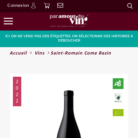
Connexion
Go
ICI, ON NE VEND PAS DES ÉTIQUETTES. ON SÉLECTIONNE DES HISTOIRES À
DÉBOUCHER
Accueil
Vins
Saint-Romain Come Bazin
2
0
2
2