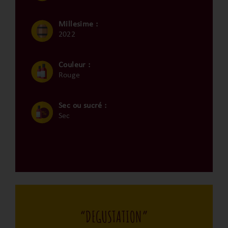
Millesime :
2022
Couleur :
Rouge
Sec ou sucré :
Sec
“DEGUSTATION”