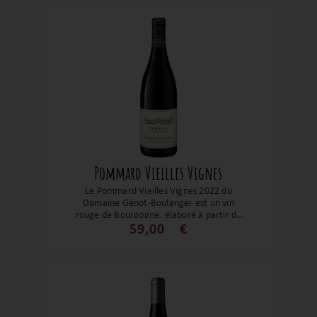
dévoile des arômes subtils de myrtilles, de
cerises, de prune et de cacao. Quiconque
goûte ce vin deviendra vite fan de ces
terroirs initiés autour d'Epineuil et de
Tonnerre, car ils allient émotion et
délicatesse.
Pommard Vieilles Vignes
Le Pommard Vieilles Vignes 2022 du
Domaine Génot-Boulanger est un vin
rouge de Bourgogne, élaboré à partir de
Pinot Noir provenant de vieilles vignes. Ce
59,00
€
vin présente des arômes de cerise, de
framboise et de musc, avec des tanins
soyeux et une belle longueur en bouche.
Le domaine, certifié en agriculture
biologique depuis 2018, met l'accent sur
une viticulture respectueuse de
l'environnement. Ce Pommard