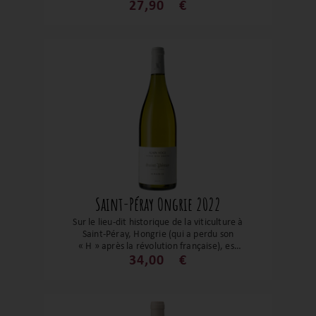
Reynaud nous réserve dans cette cuvée
27,90
€
Aux Bêtises tout son talent. Ses notes
florales et fruité en font un grand vin qui
saura vous sublimer les volailles et autres
poissons nobles.
Saint-Péray Ongrie 2022
Sur le lieu-dit historique de la viticulture à
Saint-Péray, Hongrie (qui a perdu son
« H » après la révolution française), est
vin tout en maîtrise. Cette cuvée Ongrie
34,00
€
est un parfait équilibre entre acidité et
gras. Les notes florales se mêlent aux
fruits à chair jaunes et blancs, le tout
soutenu par une belle fraîcheur.