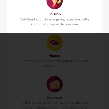
Poisson
Cabillaud rôti, dorade grise, espadon, lotte
au chorizo, tajine de poissons
Viande
Filets mignon de porc, blanquette de veau,
lapin, volailles
Fromage
Brillat-Savarin aux truffes, Chevrotin des
aravis, fromage à pâte molle et à croûte