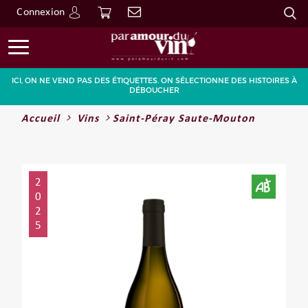
Connexion
Go
ICI, ON NE VEND PAS DES ÉTIQUETTES. ON SÉLECTIONNE DES HISTOIRES À
DÉBOUCHER
Accueil
Vins
Saint-Péray Saute-Mouton
2
0
2
5