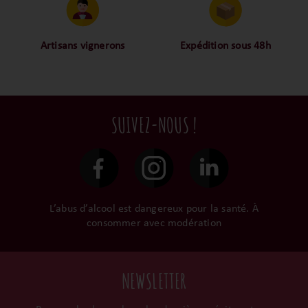
proche des consommateurs
approuvé toutes les
! La proximité, le partage,
bouteilles sélectionnées,
la confiance font partie de
alors oui ça fait beaucoup
notre ADN c’est pourquoi
mais nous sommes des
Artisans vignerons
Expédition sous 48h
nous limitons les
amoureux-exigeants du vin.
Ils cultivent leurs vignes
Conditionnées dans un
intermédiaires et
tout en respectant leur
emballage anti-casse, vos
privilégions les nos achats
terroir, iIs aiment
commandes sont toutes
en direct du domaine.
tellement leurs vins qu’ils
traitées dans un délai de
SUIVEZ-NOUS !
le gardent précieusement
48h et confiées aux
dans leur propre cave et
transporteurs.
surtout ils partagent leur
passion avec nous.
L’abus d’alcool est dangereux pour la santé. À
consommer avec modération
NEWSLETTER