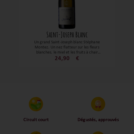
Saint-Joseph Blanc
Un grand Saint-Joseph blanc Stéphane
Montez. Un nez flatteur sur les fleurs
blanches, le miel et les fruits à chair
jaune. Rond, gras et avec une belle
24,90
€
fraîcheur, c’est un vin gourmand et si
élégant. Un Saint-Joseph blanc
magnifique. A découvrir absolument !
Circuit court
Dégustés, approuvés
Proche des vignerons,
Nos palais ont dégusté et