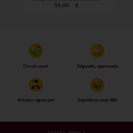
chasselas (appelé localement fendant),
39,00
€
qui exprime la verticalité, la fraîcheur et
la minéralité du Valais à travers des
vignes anciennes. C’est un vin droit, ciselé
et profondément ancré dans son terroir
d’altitude.
Circuit court
Dégustés, approuvés
Proche des vignerons,
Nos palais ont dégusté et
proche des consommateurs
approuvé toutes les
! La proximité, le partage,
bouteilles sélectionnées,
la confiance font partie de
alors oui ça fait beaucoup
notre ADN c’est pourquoi
mais nous sommes des
Artisans vignerons
Expédition sous 48h
nous limitons les
amoureux-exigeants du vin.
Ils cultivent leurs vignes
Conditionnées dans un
intermédiaires et
tout en respectant leur
emballage anti-casse, vos
privilégions les nos achats
terroir, iIs aiment
commandes sont toutes
en direct du domaine.
tellement leurs vins qu’ils
traitées dans un délai de