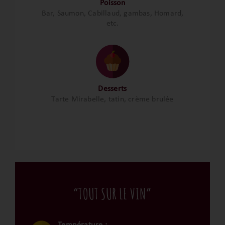
Poisson
Bar, Saumon, Cabillaud, gambas, Homard,
etc.
Desserts
Tarte Mirabelle, tatin, crème brulée
“TOUT SUR LE VIN”
Température :