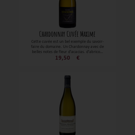
Chardonnay Cuvée Maxime
Cette cuvée est un bel exemple du savoir-
faire du domaine. Un Chardonnay avec de
belles notes de fleur d'acacias, d'abricot,
beurré et minéral. Le velouté et sa belle
19,50
€
longueur en fait un vin qui procure
beaucoup de plaisir. Il sera un compagnon
apprécié lors de vos apéritifs, volaille aux
morilles, foie gras poêlé, Saint Jacques
rôties ou encore des fromages.