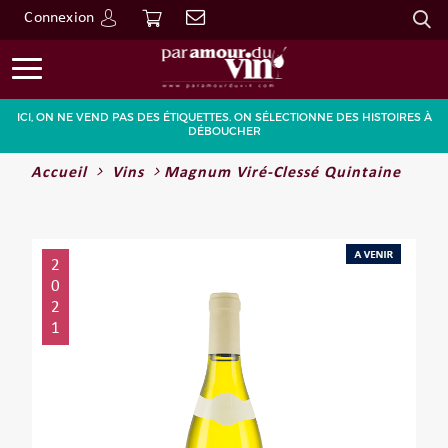
Connexion
Go
ICI, ON NE VEND PAS DES ÉTIQUETTES. ON SÉLECTIONNE DES HISTOIRES À
DÉBOUCHER
Accueil
Vins
Magnum Viré-Clessé Quintaine
2
0
2
1