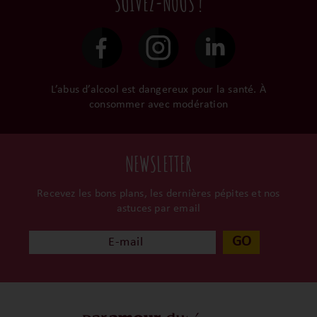
SUIVEZ-NOUS !
le gardent précieusement
48h et confiées aux
dans leur propre cave et
transporteurs.
surtout ils partagent leur
passion avec nous.
L’abus d’alcool est dangereux pour la santé. À
consommer avec modération
NEWSLETTER
Recevez les bons plans, les dernières pépites et nos
astuces par email
GO