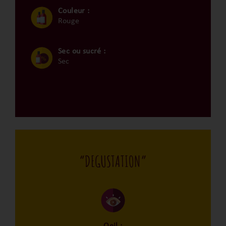
Couleur :
Rouge
Sec ou sucré :
Sec
“DEGUSTATION”
Oeil :