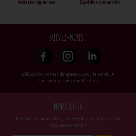
notre ADN c’est pourquoi
mais nous sommes des
Artisans vignerons
Expédition sous 48h
nous limitons les
amoureux-exigeants du vin.
Ils cultivent leurs vignes
Conditionnées dans un
intermédiaires et
tout en respectant leur
emballage anti-casse, vos
privilégions les nos achats
terroir, iIs aiment
commandes sont toutes
en direct du domaine.
tellement leurs vins qu’ils
traitées dans un délai de
SUIVEZ-NOUS !
le gardent précieusement
48h et confiées aux
dans leur propre cave et
transporteurs.
surtout ils partagent leur
passion avec nous.
L’abus d’alcool est dangereux pour la santé. À
consommer avec modération
NEWSLETTER
Recevez les bons plans, les dernières pépites et nos
astuces par email