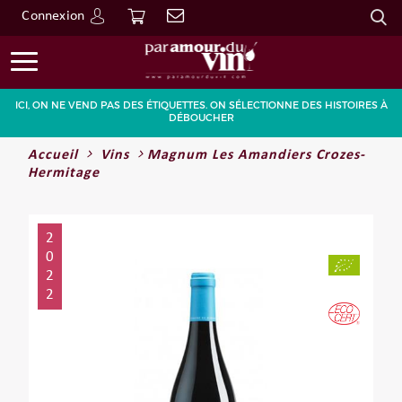
Connexion
Go
ICI, ON NE VEND PAS DES ÉTIQUETTES. ON SÉLECTIONNE DES HISTOIRES À
DÉBOUCHER
Accueil
Vins
Magnum Les Amandiers Crozes-
Hermitage
2
0
2
2