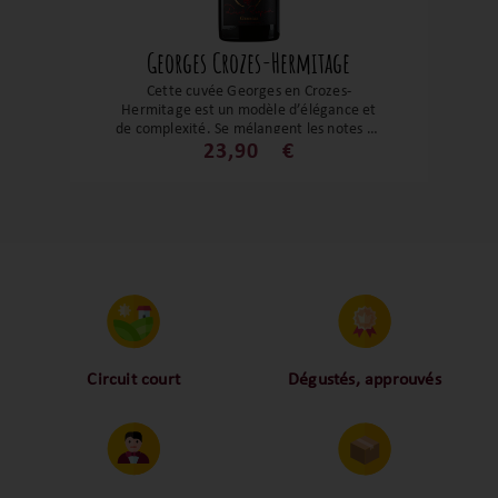
Georges Crozes-Hermitage
Cette cuvée Georges en Crozes-
Hermitage est un modèle d’élégance et
de complexité. Se mélangent les notes de
fruits bien mûres, mais sans lourdeur, aux
23,90
€
arômes de clou de girofle, de poivre noir
et de baie de genièvre. Un vin signé David
Reynaud en hommage au grand-père
Georges. Un véritable bijou !
Circuit court
Dégustés, approuvés
Proche des vignerons,
Nos palais ont dégusté et
proche des consommateurs
approuvé toutes les
! La proximité, le partage,
bouteilles sélectionnées,
la confiance font partie de
alors oui ça fait beaucoup