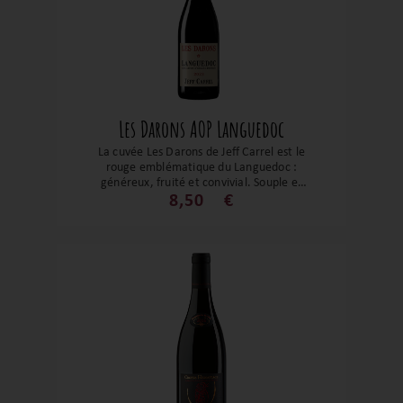
Les Darons AOP Languedoc
La cuvée Les Darons de Jeff Carrel est le
rouge emblématique du Languedoc :
généreux, fruité et convivial. Souple et
épicé, il incarne l’esprit méditerranéen
8,50
€
avec un rapport qualité-prix
remarquable, idéal pour toutes les tables,
des grillades aux plats mijotés.