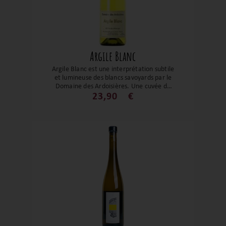
Argile Blanc
Argile Blanc est une interprétation subtile
et lumineuse des blancs savoyards par le
Domaine des Ardoisières. Une cuvée de
précision, portée par la fraîcheur alpine
23,90
€
et une matière délicatement texturée,
qui met en valeur l’expression des sols
argileux et l’élégance naturelle des
cépages de montagne.