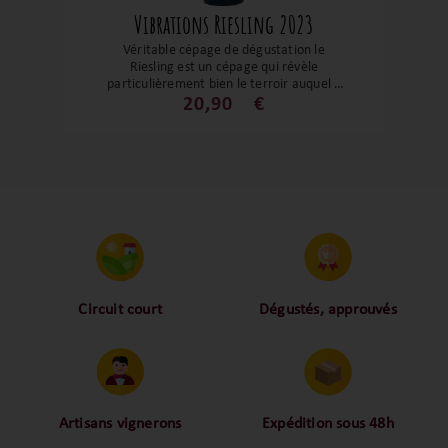
Vibrations Riesling 2023
Véritable cépage de dégustation le
Riesling est un cépage qui révèle
particulièrement bien le terroir auquel il
est associé. Sur le terroir de la commune
20,90
€
de Bennwihr cette cuvée est d’une
grande intensité, droit et d’une grande
pureté. Sur des notes d’agrumes et de
fleurs blanches, ce flacon est une belle
réussite de précision et d’équilibre. Un
très grand Riesling !
Circuit court
Dégustés, approuvés
Proche des vignerons,
Nos palais ont dégusté et
proche des consommateurs
approuvé toutes les
! La proximité, le partage,
bouteilles sélectionnées,
la confiance font partie de
alors oui ça fait beaucoup
notre ADN c’est pourquoi
mais nous sommes des
Artisans vignerons
Expédition sous 48h
nous limitons les
amoureux-exigeants du vin.