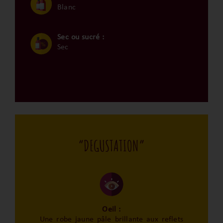
Blanc
Sec ou sucré :
Sec
“DEGUSTATION”
Oeil :
Une robe jaune pâle brillante aux reflets