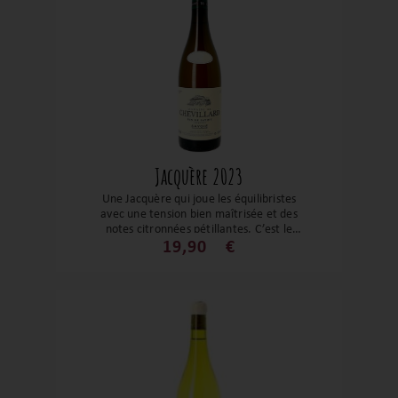
vive et saline, avec une finale d’une
grande pureté. Une bouteille idéale pour
les amateurs de blancs ciselés, parfaite
pour réveiller les papilles à l’apéro ou
accompagner des fruits de mer !
Jacquère 2023
Une Jacquère qui joue les équilibristes
avec une tension bien maîtrisée et des
notes citronnées pétillantes. C’est le
compagnon parfait pour l’apéro : il
19,90
€
hydrate, rafraîchit (toujours avec classe
et modération), et se marie si bien avec
des volailles ou poissons à chairs fermes.
Un régal !