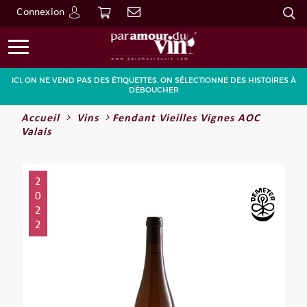
Connexion
Go
ICI, ON NE VEND PAS DES ÉTIQUETTES. ON SÉLECTIONNE DES HISTOIRES À
DÉBOUCHER
Accueil
Vins
Fendant Vieilles Vignes AOC
Valais
2
0
2
2