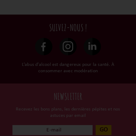
Ils cultivent leurs vignes
Conditionnées dans un
intermédiaires et
tout en respectant leur
emballage anti-casse, vos
privilégions les nos achats
terroir, iIs aiment
commandes sont toutes
en direct du domaine.
tellement leurs vins qu’ils
traitées dans un délai de
SUIVEZ-NOUS !
le gardent précieusement
48h et confiées aux
dans leur propre cave et
transporteurs.
surtout ils partagent leur
passion avec nous.
L’abus d’alcool est dangereux pour la santé. À
consommer avec modération
NEWSLETTER
Recevez les bons plans, les dernières pépites et nos
astuces par email
GO