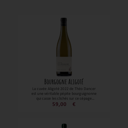
Bourgogne Aligoté
La cuvée Aligoté 2022 de Théo Dancer
est une véritable pépite bourguignonne
qui casse les clichés sur ce cépage
souvent sous-estimé. Issu de vieilles
59,00
€
vignes cultivées avec précision, ce vin
allie fraîcheur tranchante, belle tension
minérale et gourmandise subtile. Au nez,
des notes de pomme verte, d’agrumes et
de fleurs blanches précèdent une bouche