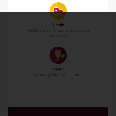
Viande
Volailles à la crème, risottos, accors
sucré/salé
Poisson
Poissons grillé, fruits de mers