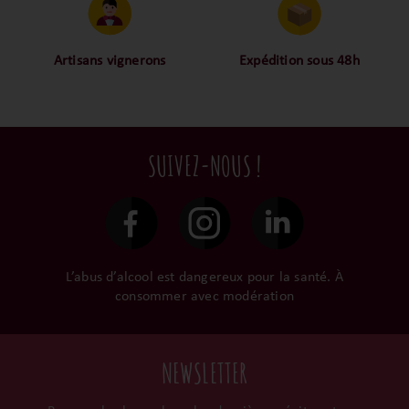
proche des consommateurs
approuvé toutes les
! La proximité, le partage,
bouteilles sélectionnées,
la confiance font partie de
alors oui ça fait beaucoup
notre ADN c’est pourquoi
mais nous sommes des
Artisans vignerons
Expédition sous 48h
nous limitons les
amoureux-exigeants du vin.
Ils cultivent leurs vignes
Conditionnées dans un
intermédiaires et
tout en respectant leur
emballage anti-casse, vos
privilégions les nos achats
terroir, iIs aiment
commandes sont toutes
en direct du domaine.
tellement leurs vins qu’ils
traitées dans un délai de
SUIVEZ-NOUS !
le gardent précieusement
48h et confiées aux
dans leur propre cave et
transporteurs.
surtout ils partagent leur
passion avec nous.
L’abus d’alcool est dangereux pour la santé. À
consommer avec modération
NEWSLETTER