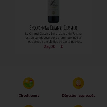
Berardenga Chianti Classico
Le Chianti Classico Berardenga de Felsina
est un sangiovese pur et lumineux né sur
les coteaux ensoleillés de Castelnuovo
Berardenga. Son bouquet de cerise mûre
25,00
€
et de violette s’allie à une bouche vive et
élégante aux tanins soyeux et à la finale
épicée. C’est un rouge toscan plein de
caractère parfait pour sublimer une belle
pièce de viande ou un plat de pâtes
généreux.
Circuit court
Dégustés, approuvés
Proche des vignerons,
Nos palais ont dégusté et