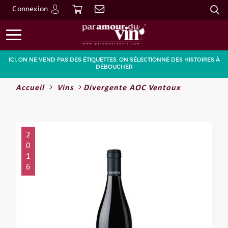
Connexion
Go
ICI, ON NE VEND PAS DES ÉTIQUETTES. ON SÉLECTIONNE DES HISTOIRES À
DÉBOUCHER
Accueil
Vins
Divergente AOC Ventoux
2
0
1
6