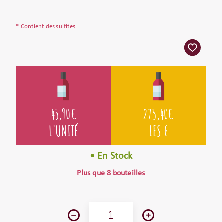
* Contient des sulfites
45,90
€
275,40
€
L'UNITÉ
LES 6
• En Stock
Plus que 8 bouteilles