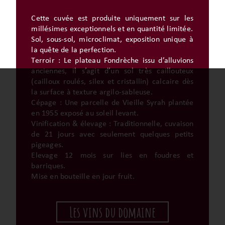
Cette cuvée est produite uniquement sur les
millésimes exceptionnels et en quantité limitée.
Sol, sous-sol, microclimat, exposition unique à
la quête de la perfection.
Terroir : Le plateau Fondrèche issu d’alluvions
anciennes, il s’agit d’un sol très caillouteux
(cailloux roulés, silex et cristallin) calcaire dès
la surface à texture argilo-sableuse.
Cépage : Une parcelle de Vieille Syrah plantée
en 1955 exposé au soleil levant.
Vinification & élevage : Traditionnelle, cuvaison
de 21 jours avec seulement quelques petits
pigeages.
Elevage 12 mois sur lies en foudres et
barriques.
Mise en bouteille en jour fruit.
Les vins du domaine