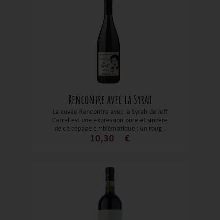
Rencontre avec la Syrah
La cuvée Rencontre avec la Syrah de Jeff
Carrel est une expression pure et sincère
de ce cépage emblématique : un rouge
juteux, floral et épicé, alliant fraîcheur et
10,30
€
gourmandise. Accessible et charmeur, il
séduit immédiatement à table, des
grillades estivales aux plats mijotés
d’hiver.