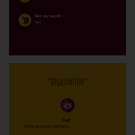
Sec ou sucré :
Sec
“DEGUSTATION”
Oeil :
Robe pourpre sombre.