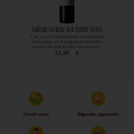
Château Guibeau Aux Quatre Vents
C'est un vin d'une très belle concentration
aromatique. Ce Puisseguin-Saint-Emilion
satellite de Saint-Emilion nous enchante
grâce à de belles notes de fruits rouges et
12,90
€
noirs et une jolie fraîcheur. Des tanins fins
et élégants, un bon équilibre, une belle
structure, un beau coup de cœur en soi !
Circuit court
Dégustés, approuvés
Proche des vignerons,
Nos palais ont dégusté et
proche des consommateurs
approuvé toutes les