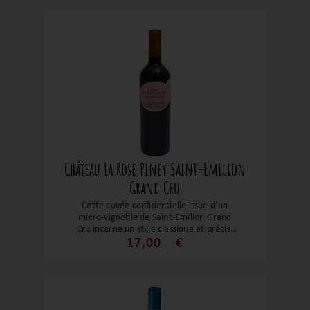
sont fermes. Un vin exceptionnel, apte au
vieillissement.
Château La Rose Piney Saint-Emilion
Grand Cru
Cette cuvée confidentielle issue d’un
micro-vignoble de Saint-Émilion Grand
Cru incarne un style classique et précis,
dominé par le merlot, offrant un vin
17,00
€
structuré, élégant et accessible, où la
gourmandise du fruit s’équilibre avec une
trame tannique fine et une touche boisée
maîtrisée, dans un registre à la fois
charmeur et sérieux.