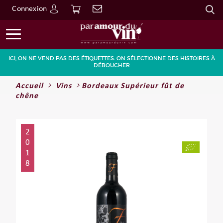
Connexion
Go
ICI, ON NE VEND PAS DES ÉTIQUETTES. ON SÉLECTIONNE DES HISTOIRES À
DÉBOUCHER
Accueil
Vins
Bordeaux Supérieur fût de
chêne
2
0
1
8