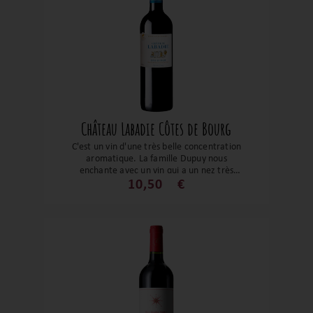
Château Labadie Côtes de Bourg
C'est un vin d'une très belle concentration
aromatique. La famille Dupuy nous
enchante avec un vin qui a un nez très
expressif sur de belles notes de fruits
10,50
€
rouges et noirs ainsi que des arômes
empyreumatiques. Les tanins sont fondus
et fins. Le tout est enrobé par un boisé
élégant. Un bon équilibre, une belle
structure, un beau coup de cœur en soi !