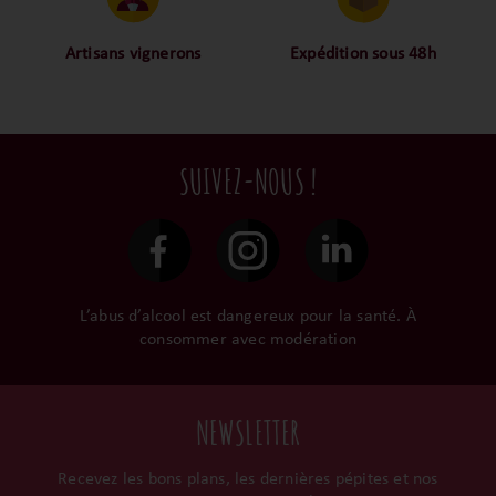
! La proximité, le partage,
bouteilles sélectionnées,
la confiance font partie de
alors oui ça fait beaucoup
notre ADN c’est pourquoi
mais nous sommes des
Artisans vignerons
Expédition sous 48h
nous limitons les
amoureux-exigeants du vin.
Ils cultivent leurs vignes
Conditionnées dans un
intermédiaires et
tout en respectant leur
emballage anti-casse, vos
privilégions les nos achats
terroir, iIs aiment
commandes sont toutes
en direct du domaine.
tellement leurs vins qu’ils
traitées dans un délai de
SUIVEZ-NOUS !
le gardent précieusement
48h et confiées aux
dans leur propre cave et
transporteurs.
surtout ils partagent leur
passion avec nous.
L’abus d’alcool est dangereux pour la santé. À
consommer avec modération
NEWSLETTER
Recevez les bons plans, les dernières pépites et nos