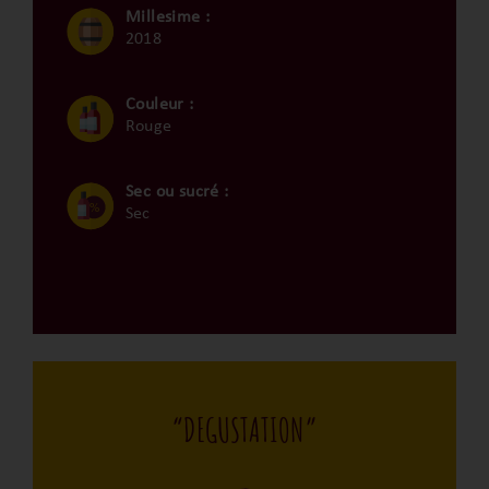
Millesime :
2018
Couleur :
Rouge
Sec ou sucré :
Sec
“DEGUSTATION”