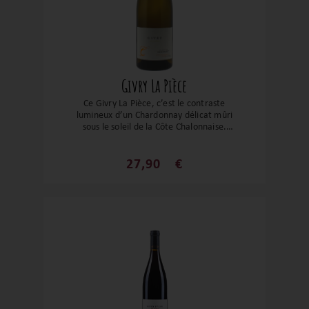
Givry La Pièce
Ce Givry La Pièce, c’est le contraste
lumineux d’un Chardonnay délicat mûri
sous le soleil de la Côte Chalonnaise.
Pressurage d’une grande finesse, élevage
maîtrisé avec seulement 5 % de bois neuf,
cela donne un vin floral, vif, légèrement
27,90
€
beurré et joliment fruité. Une élégance
que la critique applaudit, parfait
compagnon d’un plat de Saint-Jacques ou
d’une belle volaille. À ouvrir sans
hésiter… ou à garder encore quelques
années en cave.