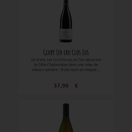
Givry 1er cru Clos Jus
Un Givry 1er cru Clos Jus où l’on découvre
la Côte-Chalonnaise dans une robe de
velours sombre : fruits noirs en majesté,
structure soyeuse et puissance mesurée.
Issu d’un terroir replanté avec passion,
élevé en fûts soigneusement dosés, ce
37,90
€
1er Cru incarne la concentration et
l’élégance. À déguster dès maintenant
sur volaille noble ou à garder avec
affection en cave.