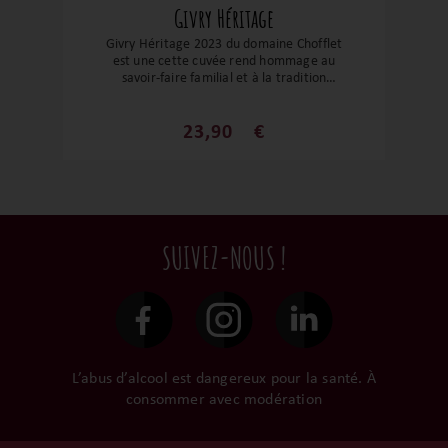
Givry Héritage
Givry Héritage 2023 du domaine Chofflet
est une cette cuvée rend hommage au
savoir-faire familial et à la tradition
bourguignonne en proposant un pinot
noir authentique, gourmand et précis, qui
conjugue la pureté du fruit à une
23,90
€
structure élégante, dans un style
accessible mais fidèle à l’identité des
grands vins de Givry.
SUIVEZ-NOUS !
L’abus d’alcool est dangereux pour la santé. À
consommer avec modération