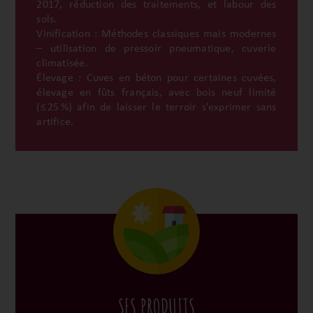
2017, réduction des traitements, et labour des
sols.
Vinification : Méthodes classiques mais modernes
– utilisation de pressoir pneumatique, cuverie
climatisée.
Élevage : Cuves en béton pour certaines cuvées,
élevage en fûts français, avec bois neuf limité
(≤ 25 %) afin de laisser le terroir s’exprimer sans
artifice.
SES PRODUITS