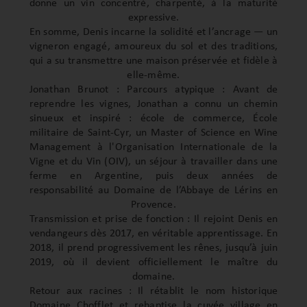
donne un vin concentré, charpenté, à la maturité
expressive.
En somme, Denis incarne la solidité et l’ancrage — un
vigneron engagé, amoureux du sol et des traditions,
qui a su transmettre une maison préservée et fidèle à
elle-même.
Jonathan Brunot : Parcours atypique : Avant de
reprendre les vignes, Jonathan a connu un chemin
sinueux et inspiré : école de commerce, École
militaire de Saint-Cyr, un Master of Science en Wine
Management à l'Organisation Internationale de la
Vigne et du Vin (OIV), un séjour à travailler dans une
ferme en Argentine, puis deux années de
responsabilité au Domaine de l’Abbaye de Lérins en
Provence.
Transmission et prise de fonction : Il rejoint Denis en
vendangeurs dès 2017, en véritable apprentissage. En
2018, il prend progressivement les rênes, jusqu’à juin
2019, où il devient officiellement le maître du
domaine.
Retour aux racines : Il rétablit le nom historique
Domaine Chofflet et rebaptise la cuvée village en