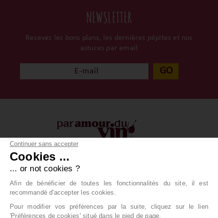
NEWSLETTER
Recevez les bons plans, les dernières pépites et nos
astuces par email
GO
Continuer sans accepter
Cookies ...
À propos
Vos achats
... or not cookies ?
Qui sommes-nous ?
Conditions générales
Afin de bénéficier de toutes les fonctionnalités du site, il est
Contact
Livraison
recommandé d'accepter les cookies.
Paiement
Pour modifier vos préférences par la suite, cliquez sur le lien
'Préférences de cookies' situé dans le pied de page.