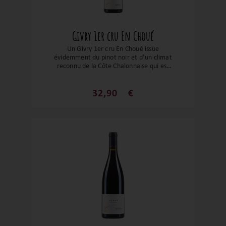
Givry 1er cru En Choué
Un Givry 1er cru En Choué issue
évidemment du pinot noir et d’un climat
reconnu de la Côte Chalonnaise qui est
l'ecxpression d'un Bourgogne à la fois
accessible et précis. Une cuvée alliant la
fraîcheur du fruit rouge à une structure
32,90
€
élégante, dans un style fidèle à l’équilibre
entre gourmandise et finesse propre aux
premiers crus de Givry.