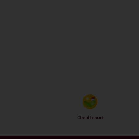
Circuit court
Proche des vignerons, proche
N
des consommateurs ! La
a