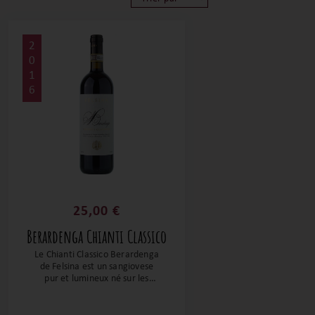
2
0
1
6
25,00 €
Berardenga Chianti Classico
Le Chianti Classico Berardenga
de Felsina est un sangiovese
pur et lumineux né sur les
coteaux ensoleillés de
Castelnuovo Berardenga. Son
bouquet de cerise mûre et de