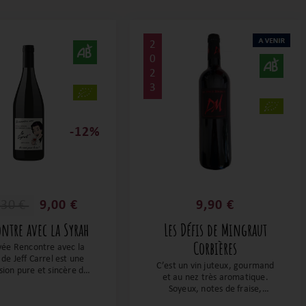
2
0
2
3
-12%
,30 €
9,00 €
9,90 €
ntre avec la Syrah
Les Défis de Mingraut
Corbières
vée Rencontre avec la
 de Jeff Carrel est une
C’est un vin juteux, gourmand
sion pure et sincère de
et au nez très aromatique.
age emblématique : un
Soyeux, notes de fraise,
juteux, floral et épicé,
framboises écrasées et fruits
lliant fraîcheur et