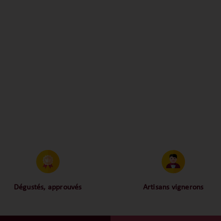
Dégustés, approuvés
Artisans vignerons
os palais ont dégusté et
Ils cultivent leurs vignes tout 
pprouvé toutes les bouteilles
respectant leur terroir, i