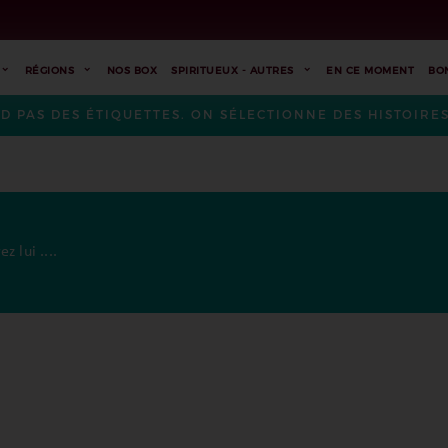
RÉGIONS
NOS BOX
SPIRITUEUX - AUTRES
EN CE MOMENT
BO
ND PAS DES ÉTIQUETTES. ON SÉLECTIONNE DES HISTOIR
ez lui ....