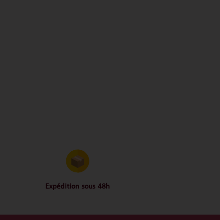
Expédition sous 48h
en
Conditionnées dans un
Is
emballage anti-casse, vos