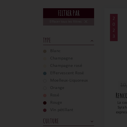
FILTRER PAR
2
Effacer tous les filtres
0
2
3
TYPE
Blanc
Champagne
Champagne rosé
Effervescent Rosé
Moelleux-Liquoreux
10
Orange
Renco
Rosé
Rouge
La cu
Syrah
Vin pétillant
expres
ce cép
CULTURE
rouge 
a