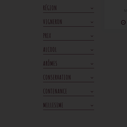
gourm
RÉGION
c
M
imméd
grilla
VIGNERON
PRIX
ALCOOL
ARÔMES
CONSERVATION
CONTENANCE
MILLESIME