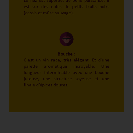
Le nez est superbe, de belle puissance. Il
est sur des notes de petits fruits noirs
(cassis et mûre sauvage).
Bouche :
C'est un vin racé, très élégant. Et d'une
palette aromatique incroyable. Une
longueur interminable avec une bouche
juteuse, une structure soyeuse et une
finale d’épices douces.