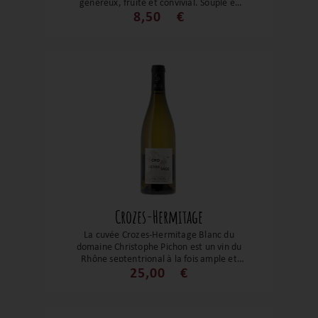
généreux, fruité et convivial. Souple et
épicé, il incarne l’esprit méditerranéen
8,50
€
avec un rapport qualité-prix
remarquable, idéal pour toutes les tables,
des grillades aux plats mijotés.
Crozes-Hermitage
La cuvée Crozes-Hermitage Blanc du
domaine Christophe Pichon est un vin du
Rhône septentrional à la fois ample et
précis, qui met en valeur l’expression
25,00
€
naturelle de la marsanne et de la
roussanne. Un blanc harmonieux, alliant
richesse maîtrisée, fraîcheur et élégance,