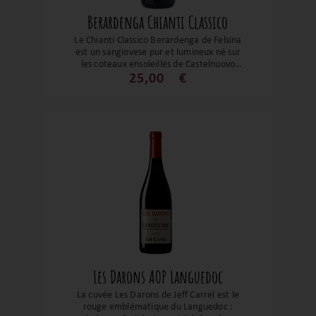
Berardenga Chianti Classico
Le Chianti Classico Berardenga de Felsina
est un sangiovese pur et lumineux né sur
les coteaux ensoleillés de Castelnuovo
Berardenga. Son bouquet de cerise mûre
25,00
€
et de violette s’allie à une bouche vive et
élégante aux tanins soyeux et à la finale
épicée. C’est un rouge toscan plein de
caractère parfait pour sublimer une belle
pièce de viande ou un plat de pâtes
généreux.
Les Darons AOP Languedoc
La cuvée Les Darons de Jeff Carrel est le
rouge emblématique du Languedoc :