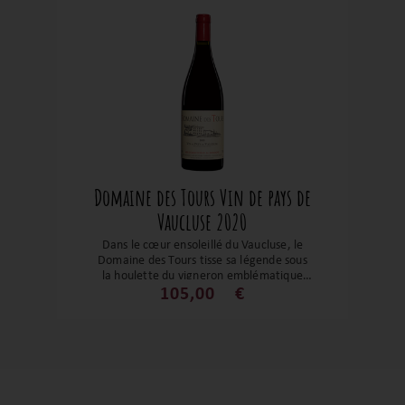
fidèle au style soigné et lisible du
domaine.
Domaine des Tours Vin de pays de
Vaucluse 2020
Dans le cœur ensoleillé du Vaucluse, le
Domaine des Tours tisse sa légende sous
la houlette du vigneron emblématique
Emmanuel Reynaud. Ce domaine, frère
105,00
€
spirituel du célèbre Château Rayas, est
réputé pour ses vins empreints de
caractère et d'authenticité. Le millésime
2020 du Domaine des Tours Vin de Pays
de Vaucluse est une symphonie en
bouteille. Ce vin rouge dévoile une robe
rubis éclatante, prélude à un bouquet