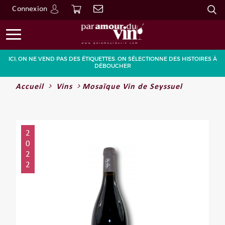
Connexion
Go
ICI, ON NE VEND PAS DES ÉTIQUETTES. ON SÉLECTIONNE DES HISTOIRES À
DÉBOUCHER
Accueil
Vins
Mosaïque Vin de Seyssuel
2
0
2
2