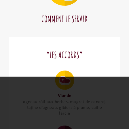
COMMENT LE SERVIR
“LES ACCORDS”
Viande
agneau rôti aux herbes, magret de canard,
tajine d’agneau, gibiers à plume, caille
farcie