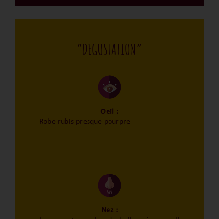
“DEGUSTATION”
Oeil :
Robe rubis presque pourpre.
Nez :