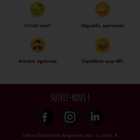
aromatique complexe mêlant des notes
de fruits rouges mûrs, d'épices douces et
une touche subtile de garrigue
provençale. En bouche, l'élégance est au
rendez-vous : une structure soyeuse
Circuit court
Dégustés, approuvés
soutient des saveurs généreuses de
Proche des vignerons,
Nos palais ont dégusté et
cerise, de framboise et de poivre blanc, le
tout sublimé par une finale persistante et
proche des consommateurs
approuvé toutes les
harmonieuse. Ce vin incarne la
! La proximité, le partage,
bouteilles sélectionnées,
quintessence du terroir vauclusien,
la confiance font partie de
alors oui ça fait beaucoup
offrant une expérience gustative qui
notre ADN c’est pourquoi
mais nous sommes des
Artisans vignerons
Expédition sous 48h
ravira les amateurs en quête
d'authenticité et de finesse.
nous limitons les
amoureux-exigeants du vin.
Ils cultivent leurs vignes
Conditionnées dans un
intermédiaires et
tout en respectant leur
emballage anti-casse, vos
privilégions les nos achats
terroir, iIs aiment
commandes sont toutes
en direct du domaine.
tellement leurs vins qu’ils
traitées dans un délai de
SUIVEZ-NOUS !
le gardent précieusement
48h et confiées aux
dans leur propre cave et
transporteurs.
surtout ils partagent leur
passion avec nous.
L’abus d’alcool est dangereux pour la santé. À