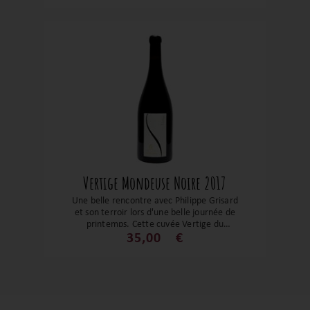
tannique, dense et équilibrée déploie une
longueur exceptionnelle. Vieilli 8–12 mois
en barrique, ce rouge racé et typique
d’Arbin s’accorde idéalement avec
gibiers, pigeonneau, reblochon ou
charcuteries fines. Puissant, élégant et de
belle garde : un grand vin savoyard,
parfait compagnon des tablées
montagnardes ou gastronomiques.
Vertige Mondeuse Noire 2017
Une belle rencontre avec Philippe Grisard
et son terroir lors d'une belle journée de
printemps. Cette cuvée Vertige du
cépage savoyard : La Mondeuse noire,
35,00
€
est une bombe atomique. Tout
simplement un grand vin qui peut se faire
oublier 15 ans dans une cave pour nous
réserver tout son potentiel. Son Fruit
compoté, épicé, ses tanins encore fermes
avec ses notes de torréfactions sont