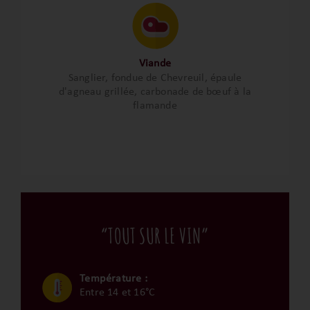
Viande
Sanglier, fondue de Chevreuil, épaule
d'agneau grillée, carbonade de bœuf à la
flamande
“TOUT SUR LE VIN”
Température :
Entre 14 et 16°C