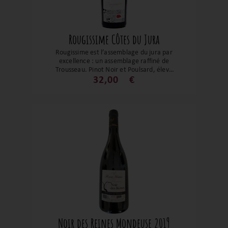
Rougissime Côtes du Jura
Rougissime est l’assemblage du jura par
excellence : un assemblage raffiné de
Trousseau, Pinot Noir et Poulsard, élevé
neuf mois en fûts puis trois en cuve, sans
32,00
€
filtration et avec très peu de soufre. D’un
rubis lumineux, il déploie un bouquet
floral de rose et violette, des fruits rouges
frais, et en bouche une belle salinité et
des tanins fins. Un vin élégant, vivant,
prêt à séduire dès maintenant mais
promis à une belle évolution, parfait pour
accompagner viandes blanches,
champignons et charcuteries fines.
Noir des Reines Mondeuse 2019