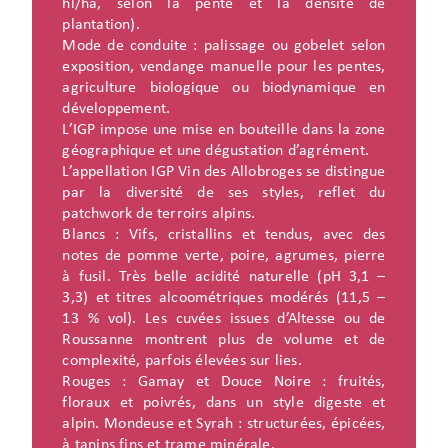
hl/ha, selon la pente et la densité de
plantation).
Mode de conduite : palissage ou gobelet selon
exposition, vendange manuelle pour les pentes,
agriculture biologique ou biodynamique en
développement.
L’IGP impose une mise en bouteille dans la zone
géographique et une dégustation d’agrément.
L’appellation IGP Vin des Allobroges se distingue
par la diversité de ses styles, reflet du
patchwork de terroirs alpins.
Blancs : Vifs, cristallins et tendus, avec des
notes de pomme verte, poire, agrumes, pierre
à fusil. Très belle acidité naturelle (pH 3,1 –
3,3) et titres alcoométriques modérés (11,5 –
13 % vol). Les cuvées issues d’Altesse ou de
Roussanne montrent plus de volume et de
complexité, parfois élevées sur lies.
Rouges : Gamay et Douce Noire : fruités,
floraux et poivrés, dans un style digeste et
alpin. Mondeuse et Syrah : structurées, épicées,
à tanins fins et trame minérale.