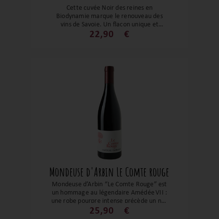
Cette cuvée Noir des reines en
Biodynamie marque le renouveau des
vins de Savoie. Un flacon unique et
indispensable en cave. Situé à Frangy,
22,90
€
Florent Héritier produit une mondeuse
noir exceptionnelle, pleine de fruits
rouges, des notes épicées et grillées. On
peut ressentir le terroir et
l’accompagnement d’un raisin sain, du
pied de vigne à la bouteille.
Mondeuse d'Arbin Le Comte rouge
Mondeuse d’Arbin “Le Comte Rouge” est
un hommage au légendaire Amédée VII :
une robe pourpre intense précède un nez
épicé où se mêlent poivre, muscade, cuir
25,90
€
et fruits noirs. En bouche, sa structure