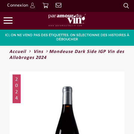
Connexion
Go
ICI, ON NE VEND PAS DES ÉTIQUETTES. ON SÉLECTIONNE DES HISTOIRES À
DÉBOUCHER
Accueil
Vins
Mondeuse Dark Side IGP Vin des
Allobroges 2024
2
0
2
4