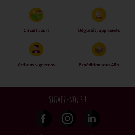
exceptionnels.
Circuit court
Dégustés, approuvés
Proche des vignerons,
Nos palais ont dégusté et
proche des consommateurs
approuvé toutes les
! La proximité, le partage,
bouteilles sélectionnées,
la confiance font partie de
alors oui ça fait beaucoup
notre ADN c’est pourquoi
mais nous sommes des
Artisans vignerons
Expédition sous 48h
nous limitons les
amoureux-exigeants du vin.
Ils cultivent leurs vignes
Conditionnées dans un
intermédiaires et
tout en respectant leur
emballage anti-casse, vos
privilégions les nos achats
terroir, iIs aiment
commandes sont toutes
en direct du domaine.
tellement leurs vins qu’ils
traitées dans un délai de
SUIVEZ-NOUS !
le gardent précieusement
48h et confiées aux
dans leur propre cave et
transporteurs.
surtout ils partagent leur
passion avec nous.