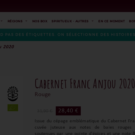
RÉGIONS
NOS BOX
SPIRITUEUX - AUTRES
EN CE MOMENT
BO
ND PAS DES ÉTIQUETTES. ON SÉLECTIONNE DES HISTOIR
u 2020
Cabernet Franc Anjou 202
Rouge
28,40 €
31,90 €
Issue du cépage emblématique du Cabernet Fran
cuvée juteuse aux notes de baies rouges p
soutenues par une pointe d’épices et une note 