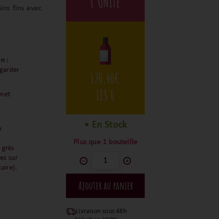
L'UNITÉ
ins fins avec
n :
 garder
170,40
€
LES 6
net
• En Stock
o
Plus que 1 bouteille
 grès
ges sur
caire).
Livraison sous 48h