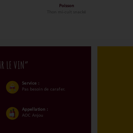
Poisson
Thon mi-cuit snacké
UR LE VIN”
Service :
Pas besoin de carafer.
Appellation :
AOC Anjou