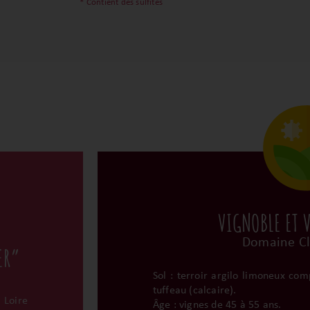
* Contient des sulfites
VIGNOBLE ET 
Domaine Cl
ER”
Sol : terroir argilo limoneux com
tuffeau (calcaire).
 Loire
Âge : vignes de 45 à 55 ans.