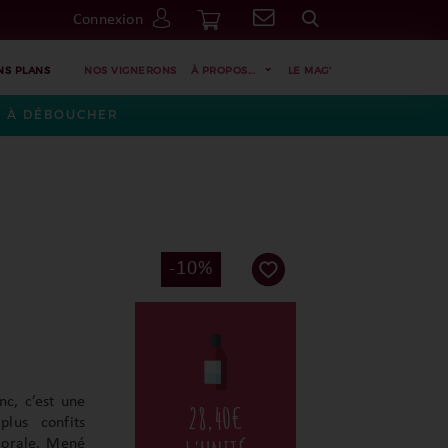
Connexion
Go
NS PLANS
NOS VIGNERONS
À PROPOS...
LE MAG'
ES À DÉBOUCHER
0
-10%
c, c’est une
28,40
€
lus confits
florale. Mené