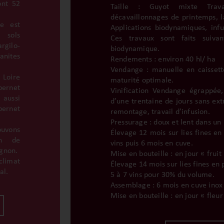
ont 52
Taille : Guyot mixte Trava
décavaillonnages de printemps, 
re est
Applications biodynamiques, infu
 sols
Ces travaux sont faits suiva
gilo-
biodynamique.
anites
Rendements : environ 40 hl/ ha
Vendange : manuelle en caissette
 Loire
maturité optimale.
bernet
Vinification Vendange égrappée,
 aussi
d’une trentaine de jours sans ext
bernet
remontage, travail d’infusion.
Pressurage : doux et lent dans un
uvons
Élevage 12 mois sur lies fines e
on de
vins puis 6 mois en cuve.
ignon.
Mise en bouteille : en jour « fruit 
limat
Élevage 14 mois sur lies fines en
al.
5 à 7 vins pour 30% du volume.
Assemblage : 6 mois en cuve inox
Mise en bouteille : en jour « fleur 