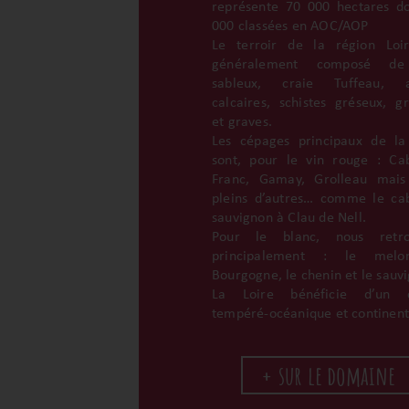
représente 70 000 hectares d
000 classées en AOC/AOP
Le terroir de la région Loi
généralement composé de
sableux, craie Tuffeau, ar
calcaires, schistes gréseux, gr
et graves.
Les cépages principaux de la
sont, pour le vin rouge : Ca
Franc, Gamay, Grolleau mais
pleins d’autres… comme le ca
sauvignon à Clau de Nell.
Pour le blanc, nous retro
principalement : le mel
Bourgogne, le chenin et le sauv
La Loire bénéficie d’un c
tempéré-océanique et continent
+ sur le domaine