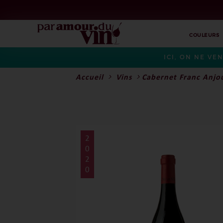
COULEURS
ICI, ON NE VE
Accueil
Vins
Cabernet Franc Anjo
2
0
2
0