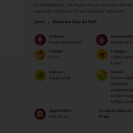
en biodynamie, cet Anjou est un vin avec des tan
une belle fraîcheur et une longueur salivante.
Loire
Domaine Clau de Nell
Arômes :
Conservatio
Fruité Epicé Floral
A boire et à
Format :
Cépages :
0,75 l
100% Caber
Franc
Culture :
Terroir :
Biodynamie
Terroir argil
limoneux
composé de
et silex rou
tuffeau (cal
Appellation :
En savoir plus sur
AOC Anjou
le vin