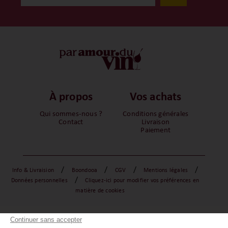
À propos
Vos achats
Qui sommes-nous ?
Conditions générales
Contact
Livraison
Paiement
/
/
/
/
Info & Livraision
Boondooa
CGV
Mentions légales
/
Données personnelles
Cliquez-ici pour modifier vos préférences en
matière de cookies
Continuer sans accepter