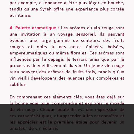
par exemple, a tendance à être plus léger en bouche,
tandis qu'une Syrah offre une expérience plus corsée
et intense.
4. Palette aromatique :
Les arômes du vin rouge sont
une invitation à un voyage sensoriel. Ils peuvent
évoquer une large gamme de senteurs, des fruits
rouges et noirs à des notes épicées, boisées,
empyreumatiques ou même florales. Ces arômes sont
influencés par le cépage, le terroir, ainsi que par le
processus de vieillissement du vin. Un jeune vin rouge
aura souvent des arômes de fruits frais, tandis qu'un
vin vieilli développera des nuances plus complexes et
subtiles.
En comprenant ces éléments clés, vous êtes déjà sur
la bonne voie pour comprendre et explorer le monde
du vin rouge. Chaque bouteille est une expression de
ces caractéristiques, et apprendre à les reconnaître et
les apprécier est la première étape pour devenir un
amateur de vin éclairé.