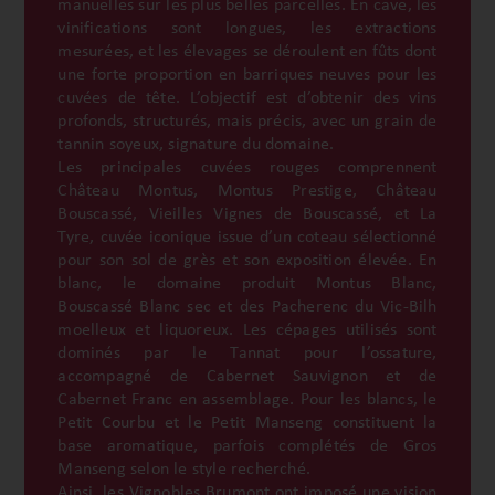
manuelles sur les plus belles parcelles. En cave, les
vinifications sont longues, les extractions
mesurées, et les élevages se déroulent en fûts dont
une forte proportion en barriques neuves pour les
cuvées de tête. L’objectif est d’obtenir des vins
profonds, structurés, mais précis, avec un grain de
tannin soyeux, signature du domaine.
Les principales cuvées rouges comprennent
Château Montus, Montus Prestige, Château
Bouscassé, Vieilles Vignes de Bouscassé, et La
Tyre, cuvée iconique issue d’un coteau sélectionné
pour son sol de grès et son exposition élevée. En
blanc, le domaine produit Montus Blanc,
Bouscassé Blanc sec et des Pacherenc du Vic-Bilh
moelleux et liquoreux. Les cépages utilisés sont
dominés par le Tannat pour l’ossature,
accompagné de Cabernet Sauvignon et de
Cabernet Franc en assemblage. Pour les blancs, le
Petit Courbu et le Petit Manseng constituent la
base aromatique, parfois complétés de Gros
Manseng selon le style recherché.
Ainsi, les Vignobles Brumont ont imposé une vision