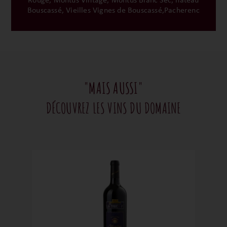
Rouge, Montus Vintage, Montus Blanc Sec, hâteau
Bouscassé, Vieilles Vignes de Bouscassé,Pacherenc
"MAIS AUSSI"
DÉCOUVREZ LES VINS DU DOMAINE