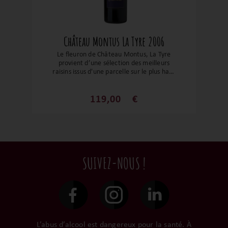
Château Montus La Tyre 2006
Le fleuron de Château Montus, La Tyre
provient d’une sélection des meilleurs
raisins issus d'une parcelle sur le plus haut
coteau de l'AOP Madiran à 260 m
d'altitude. Une grande concentration
aromatique pour un 100% Tannat. Vin
119,00
€
riche et complexe, un nectar d'une
incroyable intensité et concentration. Un
très bon équilibre, des tanins fins et
élégants, le tout porté par une belle
fraîcheur. Un monstre !
SUIVEZ-NOUS !
L’abus d’alcool est dangereux pour la santé. À