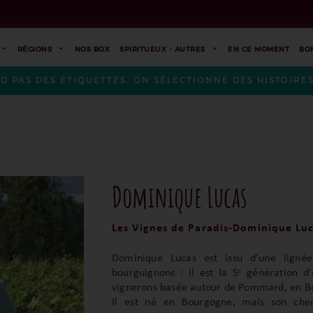
RÉGIONS
NOS BOX
SPIRITUEUX - AUTRES
EN CE MOMENT
BO
ND PAS DES ÉTIQUETTES. ON SÉLECTIONNE DES HISTOIR
Dominique Lucas
Les Vignes de Paradis-Dominique Lu
Dominique Lucas est issu d’une ligné
bourguignons : il est la 5ᵉ génération d
vignerons basée autour de Pommard, en B
Il est né en Bourgogne, mais son chem