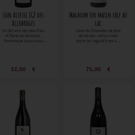
Son Altesse IGP des
Magnum Un matin face au
Allobroges
lac
Un des vins des plus frais
Issue du Chasselas de plus
et floral du domaine,
de 45 ans, cette cuvée
Dominique Lucas nous
porte un regard franc sur
réserve une magnifique
son terroir. Conduites en
altesse. Travaillé en
biodynamie, les vignes
biodynamie, « Son
révèlent un terroir
Altesse » est d’une
unique ! Sur des notes de
grande pureté, ciselé et
fleurs blanches,
32,00
€
75,00
€
d’une belle fraîcheur. Sur
d’agrumes confits et de
des notes florales, de
fruits secs, ce flacon est
fruits jaunes bien mûres
d’une incroyable finesse
et d’agrumes. La bouche
avec une belle finale sur
est la signature du
la fraicheur et une note
domaine, avec sa
saline.
structure ciselée et d’une
belle tension. Un régal.