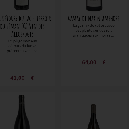
 Détours du Lac - Terroir
Gamay de Marin Amphore
du Léman IGP Vin des
Le gamay de cette cuvée
est planté sur des sols
Allobroges
granitiques aux moraines
glaciaires ce qui en fait
Ce joli gamay Aux
définitivement le plus
détours du lac se
minéral de ses rouges.
présente avec une
Pressé doucement après
couleur rouge cerise
une macération en
agrémentée de reflets
64,00
€
grappes entières de 10
violacés. Idéal à déguster
jours, le vin est ensuite
dans sa jeunesse, il séduit
élevé dans des amphores
par la fraîcheur de ses
41,00
€
en terre cuite pendant 7
arômes de fruits rouges,
mois. Incroyable !
de fleurs et d'épices. Sa
texture fluide et soyeuse
est néanmoins soutenue
par de beaux tanins, lui
permettant ainsi de
s'accorder
harmonieusement avec
des plats grillés, par
exemple.