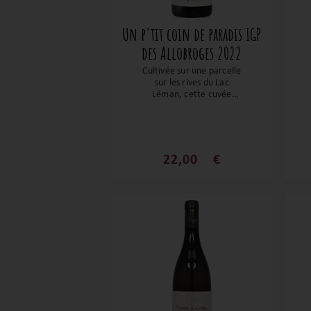
Un p'tit coin de paradis IGP
des Allobroges 2022
Cultivée sur une parcelle
sur les rives du Lac
Léman, cette cuvée
paradisiaque est un
chasselas sur les notes
fines d’abricot, de poire,
de tilleul et de fleur
d’oranger. Son parfait
22,00
€
équilibre entre sa chair
gourmande et sa belle
tension en font un vin
d’une grande précision.