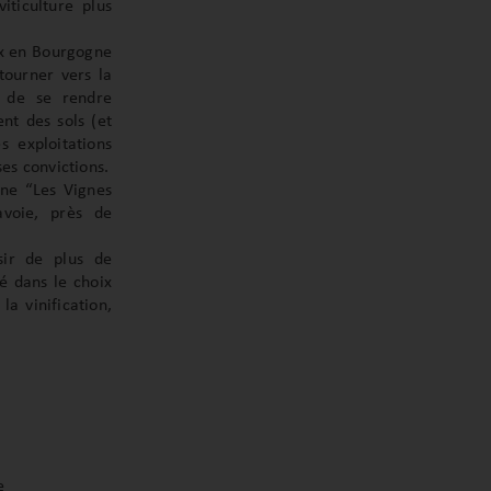
iticulture plus
ux en Bourgogne
ourner vers la
s de se rendre
nt des sols (et
s exploitations
es convictions.
ine “Les Vignes
avoie, près de
ir de plus de
té dans le choix
la vinification,
e