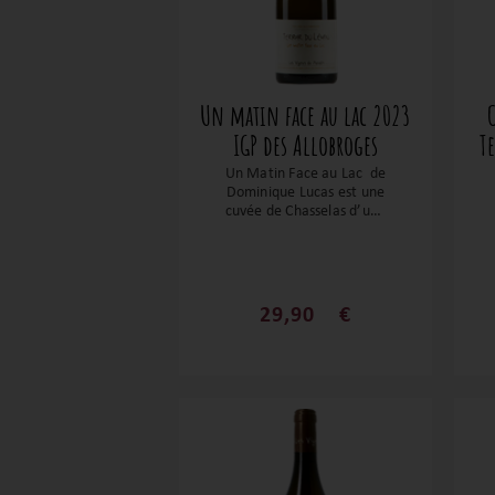
Un matin face au lac 2023
IGP des Allobroges
T
Un Matin Face au Lac de
Dominique Lucas est une
cuvée de Chasselas d’une
grande pureté, née sur
les rives françaises du
Léman. Ce vin blanc
lumineux exprime avec
précision un terroir
29,90
€
lacustre singulier, alliant
finesse, tension et une
lecture très directe du
sol, dans un style épuré
et profondément
identitaire.