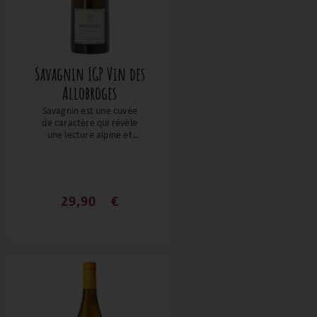
Savagnin IGP Vin des
Allobroges
Savagnin est une cuvée
de caractère qui révèle
une lecture alpine et
lacustre du cépage
Savagnin. Tendu, précis
et profondément
minéral, ce vin blanc
exprime la singularité du
29,90
€
terroir lémanique à
travers une approche
pure, sans artifice,
mettant en avant
l’énergie naturelle du
cépage et la finesse de
son élevage.