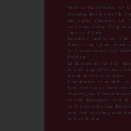
Situé en Haute-Savoie, sur l
Douvaine, dans le massif du Chab
Les vignes s’étendent sur 7
communes : Crépy, Marignan (o
sources) et Marin.
Expositions variées, sols riche
molasse, argile jaune, marnes e
ou alluviaux-locaux. Ces éléme
fraîcheur.
Le domaine est familial, repr
lorsqu’il acquiert/recouvre de
proche de Thonon-les-Bains.
L’exploitation est conduite e
forte attention au vivant dans l
enherbés, peu d’interventions art
Volonté d’expression pure du 
parfois des contraintes d’appel
pour avoir une plus grande liber
ou la vinification.