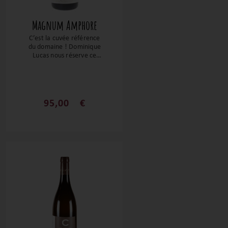
Magnum Amphore
C’est la cuvée référence
du domaine ! Dominique
Lucas nous réserve ce
flacon, sans souffre,
véritable petit bijou
d’équilibre et de
précision. Vinifié et élevé
en amphore, d’où son
95,00
€
nom, cette cuvée révèle
des notes de fruits mûrs
et des notes plus florales.
Un grand vin qui saura
surprendre et plaire sans
aucun doute à vous et
vos convives ! pasting