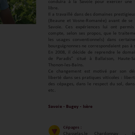
conduira à la Savoie pour exercer une v
libre.
Il a travaillé dans des domaines prestigie
(Beaune et Vosne-Romanée) avant de se t
Savoie. Ces expériences lui ont permi
compte, selon ses propos, que le traiteme
les usages conventionnels) dans certaine
bourguignonnes ne correspondaient pas à s
En 2008, il décide de reprendre le doma
de Paradis” situé à Ballaison, Haute-S
Thonon‐les‐Bains.
Ce changement est motivé par son dés
liberté dans ses pratiques viticoles : liber
des cépages, dans le respect du sol, dans 
etc.
Savoie - Bugey - Isère
Cépages :
Chasselas,le Chardonnay , l