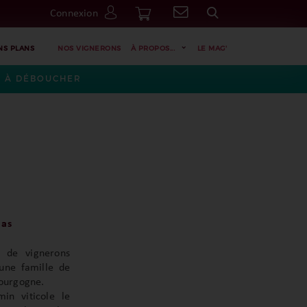
Connexion
Go
NS PLANS
NOS VIGNERONS
À PROPOS...
LE MAG'
ES À DÉBOUCHER
cas
e de vignerons
’une famille de
ourgogne.
in viticole le