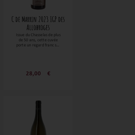
C de Marrin 2023 IGP des
Allobroges
Issue du Chasselas de plus
de 50 ans, cette cuvée
porte un regard franc sur
son terroir. Conduites en
biodynamie, les vignes
révèlent un terroir
unique ! Sur des notes de
fleurs blanches,
28,00
€
d’agrumes, de pierres
mouillées, ce flacon est
d’une incroyable finesse
avec une belle finale sur
la fraicheur et une note
iodée. Un flacon qui fait
saliver !