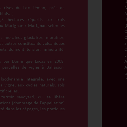
U
es rives du Lac Léman, près de
M
lais. (
A
,5 hectares répartis sur trois
u Marignan / Marignan selon les
(
s : moraines glaciaires, moraines,
C
t autres constituants volcaniques
S
nts donnent tension, minéralité,
C
L
is par Dominique Lucas en 2008,
A
s parcelles de vigne à Ballaison,
A
G
n biodynamie intégrale, avec une
P
a vigne, aux cycles naturels, sols
ificielles.
terroir savoyard, qui se libère
lations (dommage de l’appellation)
té dans les cépages, les pratiques