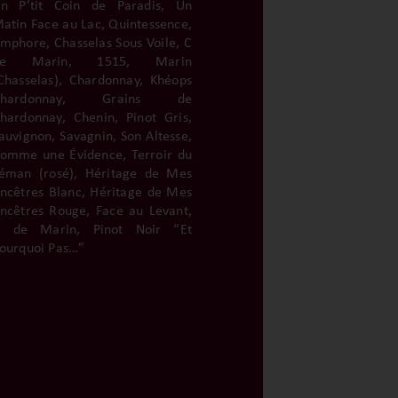
n P’tit Coin de Paradis, Un
atin Face au Lac, Quintessence,
mphore, Chasselas Sous Voile, C
de Marin, 1515, Marin
Chasselas), Chardonnay, Khéops
Chardonnay, Grains de
hardonnay, Chenin, Pinot Gris,
auvignon, Savagnin, Son Altesse,
omme une Évidence, Terroir du
éman (rosé), Héritage de Mes
ncêtres Blanc, Héritage de Mes
ncêtres Rouge, Face au Levant,
 de Marin, Pinot Noir “Et
ourquoi Pas…”