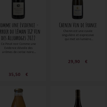
Comme une Evidence -
Chenin Vin de France
erroir du Léman IGP Vin
Chenin est une cuvée
singulière et expressive
des Allobroges 2022
qui met en lumière
l’adaptation du cépage
Ce Pinot noir Comme une
Chenin aux terroirs
Evidence dévoile des
alpins. Ce vin blanc allie
arômes de cerise noire,
tension, précision et
de rose et de poivre. En
profondeur, offrant une
bouche, il présente une
29,90
€
lecture fine du sol et du
texture aérienne avec un
climat lacustre dans un
jus profond et salin,
style à la fois pur, vibrant
délicatement acidulé. Ses
35,50
€
et gastronomique.
tanins sont fins, offrant
une très belle longueur
en bouche. Sa finale est à
la fois gourmande et
élancée, parfaitement
équilibrée.