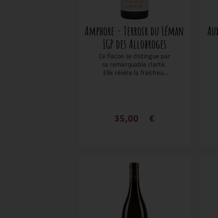
Amphore - Terroir du Léman
Aux
IGP des Allobroges
Ce flacon se distingue par
sa remarquable clarté.
Elle révèle la fraîcheur
typique du Chasselas,
associée à de charmantes
nuances de poire et de
pommes cuites. Entre sa
vivacité et sa belle
35,00
€
intensité aromatique,
cette cuvée est
véritablement irrésistible
!