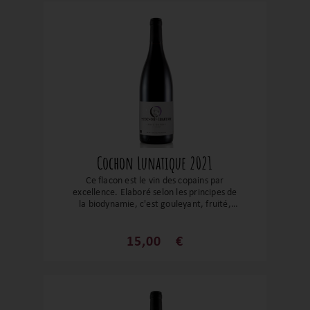
Cochon Lunatique 2021
Ce flacon est le vin des copains par
excellence. Elaboré selon les principes de
la biodynamie, c'est gouleyant, fruité,
sans artifice et terriblement gourmand.
Un vin suave avec une belle fraîcheur et
une finale épicée qui pourra
15,00
€
accompagner à coup sûr les planches de
cochonnailles et viandes grillées au
barbecue.