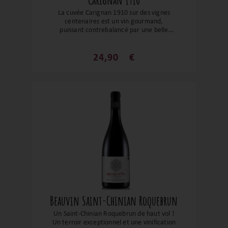
La cuvée Carignan 1910 sur des vignes
centenaires est un vin gourmand,
puissant contrebalancé par une belle
fraîcheur. La bouche est juteuse avec de
jolis fruits noirs, la réglisse et une belle
longueur. Un bon compagnon pour des
24,90
€
viandes en sauce et autres gibiers. Un
très beau Carignan pour un très beau
domaine !
Beauvin Saint-Chinian Roquebrun
Un Saint-Chinian Roquebrun de haut vol !
Un terroir exceptionnel et une vinification