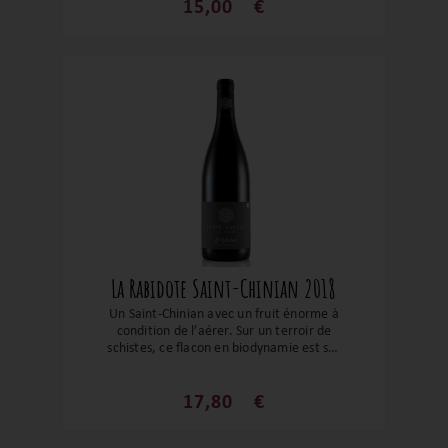
vos apéritifs, fruits de mers et autres
15,00
€
poissons de rivière. Un vin plaisir !
La Rabidote Saint-Chinian 2018
Un Saint-Chinian avec un fruit énorme à
condition de l’aérer. Sur un terroir de
schistes, ce flacon en biodynamie est sur
le fruits noirs bien mûrs, des notes de
réglisse et d’épices douces. Un vin suave
avec une belle fraîcheur et une finale sur
17,80
€
l’eucalyptus.