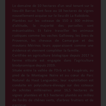
Le domaine de 10 hectares d’un seul tenant sur le
lieu-dit Barrac font face au 18 hectares de vignes
nouvellement acquise sur le lieu-dit La Rabidote.
Plantées sur les coteaux de 150 à 300 mètres
d’altitude, la majorité des parcelles sont
mécanisables. Et faire travailler les animaux
rustiques comme les vaches Galloway, les ânes de
Provence, les chevaux de Camargue et des
moutons Mérinos leurs apparaissent comme une
évidence et viennent compléter la famille.
Certifiée en agriculture biologique depuis 2017 la
ferme viticole est engagée dans l’agriculture
biodynamique depuis 2019.
Située entre la vallée de l’Orb et le Faugérois, au
pied de la Montagne Noire et au cœur du Parc
Naturel du Haut Languedoc, leur exploitation est
conduite en polyculture-élevage sur des coteaux
de schistes millénaires pour 16,5 hectares de
vignes plantées et 8,5 hectares plantés au milieu
de forêts de chênes verts, d’arbres fruitiers et de
garrigue.