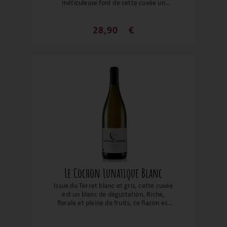
méticuleuse font de cette cuvée un
moment d’exception. Les fruits
compotés, les épices douces, la réglisse et
les notes empyreumatiques viennent
28,90
€
parfaire le tableau. Un grand vin pour un
beau domaine !
Le Cochon Lunatique Blanc
Issue du Terret blanc et gris, cette cuvée
est un blanc de dégustation. Riche,
florale et pleine de fruits, ce flacon est
soutenu par une belle tension et une belle
fraîcheur. Il sera le compagnon idéal de