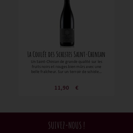
La Coulée des Schistes Saint-Chinian
Un Saint-Chinian de grande qualité sur les
fruits noirs et rouges bien mûrs avec une
belle fraîcheur. Sur un terroir de schistes,
ce flacon en biodynamie sera le
partenaire idéal de vos apéritifs ou tout
simplement vos grillades. Un magnifique
11,90
€
vin de copain !
SUIVEZ-NOUS !