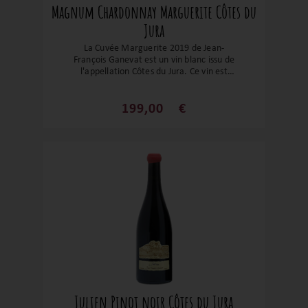
Magnum Chardonnay Marguerite Côtes du
Jura
La Cuvée Marguerite 2019 de Jean-
François Ganevat est un vin blanc issu de
l'appellation Côtes du Jura. Ce vin est
élaboré à partir du cépage rare Melon à
Queue Rouge, une variété ancienne de
Chardonnay, cultivé sur les sols argilo-
199,00
€
calcaires typiques du Jura. En
dégustation, la Cuvée Marguerite 2019
révèle une robe dorée, brillante. Le nez
offre des arômes subtils de fruits à chair
blanche, d'agrumes et de notes florales
délicates. En bouche, le vin est élégant et
raffiné, avec une belle minéralité et une
finale persistante. Ce vin s'accorde
idéalement avec des fromages affinés aux
saveurs prononcées ou des plats de
volaille rôtie. Il est recommandé de le
servir entre 12 et 14°C pour en apprécier
pleinement les nuances.
Julien Pinot noir Côtes du Jura