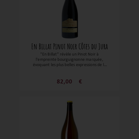
En Billat Pinot Noir Côtes du Jura
"En Billat" révèle un Pinot Noir à
l'empreinte bourguignonne marquée,
évoquant les plus belles expressions de la
Côte de Beaune. Son fruité généreux
s'élance avec une superbe tension,
sublimé par un élevage délicatement
82,00
€
fondu. Des notes de réglisse et de violette
s'entrelacent avec la fraise Gariguette et
la canneberge, tandis qu’une touche
fumée et un soupçon de cuir noble
apportent profondeur et complexité. En
bouche, l’élégance prime : une structure
aérienne, des tanins étirés et une finale
d’une rare finesse. Un vin promis à une
belle évolution sur dix ans, mais déjà
irrésistible aujourd’hui.