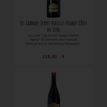
Les Grandes Teppes Vieilles Vignes Côtes
du Jura
La cuvée "Les Grands Teppes Vieilles
Vignes" du Domaine Jean-François
Ganevat est un Chardonnay d'exception
et d’une grande cuvée du domaine. Ce
Chardonnay présente une robe pâle et
cristalline. Le nez offre des arômes précis
119,00
€
et frais, avec une légère réduction
évoquant des notes de pierre à fusil. En
bouche, le vin est pur, avec une certaine
austérité, développant des nuances
épicées. La finale est longue, savoureuse
et saline, témoignant de la capacité de
cette cuvée à transcender le caractère
du millésime. Cette cuvée illustre le
savoir-faire de Jean-François Ganevat,
reconnu pour sa maîtrise des vinifications
naturelles et son respect du terroir
jurassien.