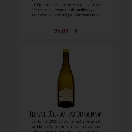
L’élégante Cuvée Julien est un Pinot Noir
d’exception, émanant de vieilles vignes
jurassiennes, sublimé par une vinification
naturelle et un élevage subtil. Loin des
grosses structures, il offre une palette
fine de petits fruits, d’épices légères et de
95,00
€
minéralité vibrante. Une expression pure
du terroir de Rotalier, avec cette grâce
bourguignonne réinterprétée dans une
fraîcheur jurassienne. À servir
légèrement aéré, elle charme les palais à
la recherche de finesse, d’équilibre et de
sincérité. Un vin à savourer dès
maintenant ou à garder 5 à 10 ans,
parfait pour sublimer un poulet rôti, des
terrines forestières ou un plat de veau
fondant.
Florine Côtes du Jura Chardonnay
La Florine 2019 du Domaine Ganevat est
un blanc d’élite : un Chardonnay pur des
sols calcaires et marnes grises, planté en