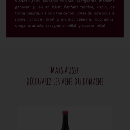
vieilles vignes, savagnin de voile, Marguerite, madame
ganevat, julien en billat, l'enfant terrible, kopin, de
toute beauté, y'a bon the canon, côtes du jura sous la
roche , pinot en billat, plein sud, pelerine, rouchamps,
oregane, antide, savagnin en billat, grusse en billat
"MAIS AUSSI"
DÉCOUVREZ LES VINS DU DOMAINE