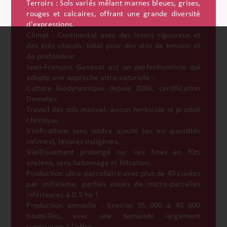
Terroirs : Sols variés mêlant marnes bleues, grises,
rouges et calcaires, offrant une grande diversité
d'expressions.
Climat : Continental avec des hivers rigoureux et
des étés chauds, idéal pour des vins de tension et
de profondeur.
Jean-François Ganevat est un perfectionniste qui
adopte une approche ultra-naturelle :
Culture biodynamique depuis 2006, certification
Demeter.
Travail des sols manuel, aucun herbicide ni produit
chimique.
Vinifications sans soufre ajouté (ou en quantités
infimes), levures indigènes.
Vieillissement prolongé sur lies fines en fûts
anciens, sans batonnage ni filtration.
Production ultra-parcellaire avec plus de 40 cuvées
par millésime, parfois issues de micro-parcelles
inférieures à 0,5 ha !
Production annuelle : Environ 35 000 à 40 000
bouteilles, avec une demande largement