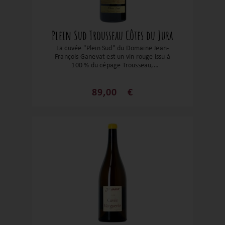
Plein Sud Trousseau Côtes du Jura
La cuvée "Plein Sud" du Domaine Jean-
François Ganevat est un vin rouge issu à
100 % du cépage Trousseau,
emblématique du Jura. Les vignes,
plantées en 2000, s'épanouissent sur des
sols composés de marnes grises et
89,00
€
d’éboulis, conférant au vin une minéralité
distinctive. La vinification respecte des
méthodes naturelles : les raisins entiers
subissent une fermentation en grappes
entières, suivie d'un élevage d'un an en
fûts bourguignons neutres. En bouche,
"Plein Sud" séduit par sa fraîcheur et son
équilibre, offrant une finale délicieuse et
harmonieuse.