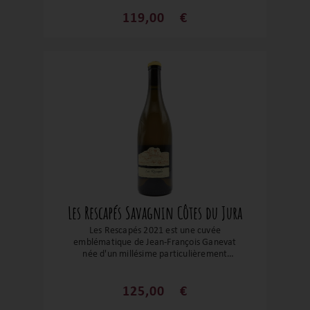
calco-marniens, élevé plus de trois ans en
demi-muids et fûts anciens. Il offre un nez
119,00
€
mêlant fruits blancs mûrs, agrumes, miel
discret et pierre à fusil, avec une bouche
aérienne mais structurée, une belle
tension saline et une finale persistante.
Ce vin est à la fois délicat et profond,
pensé pour séduire les amateurs
exigeants cherchant un Jura raffiné, avec
un potentiel de garde certain.
Les Rescapés Savagnin Côtes du Jura
Les Rescapés 2021 est une cuvée
emblématique de Jean-François Ganevat
née d'un millésime particulièrement
éprouvant marqué par un gel sévère. Ce
vin blanc ouillé, issu exclusivement de
Savagnin, rassemble les rares raisins
125,00
€
sauvés des différentes parcelles du