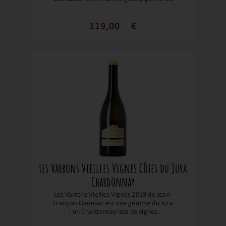
1986, vinifié sans soufre, élevé pendant
quatre ans avec douceur. Il offre une
palette aromatique riche (fruits blancs
119,00
€
mûrs, noisette, pierre à fusil) mais garde
une fraîcheur vibrante et une minéralité
saline qui traverse la bouche. Sa structure
équilibrée, sa longueur élégante et son
potentiel de garde en font l’un des joyaux
du Jura. Un vin rare, noble, qui séduira les
amateurs en quête de complexité et
d’authenticité.
Les Varrons Vieilles Vignes Côtes du Jura
Chardonnay
Les Varrons Vieilles Vignes 2019 de Jean-
François Ganevat est une gemme du Jura
: un Chardonnay issu de vignes
centenaires (plantées en 1922) sur sols