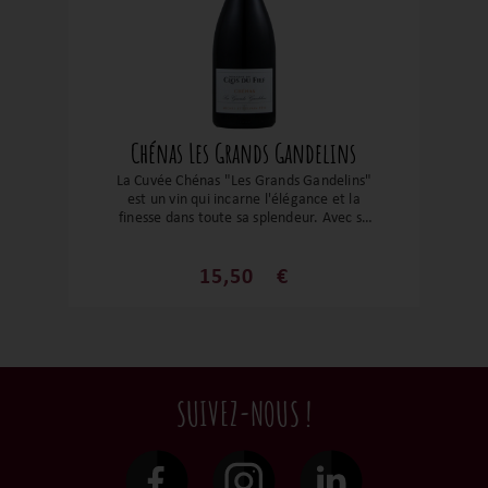
Chénas Les Grands Gandelins
La Cuvée Chénas "Les Grands Gandelins"
est un vin qui incarne l'élégance et la
finesse dans toute sa splendeur. Avec sa
robe intense et son bouquet aromatique
de fruits rouges mûrs, de violette et des
touches subtiles d'épices, elle séduit dès
15,50
€
le premier nez. En bouche, cette cuvée se
distingue par sa structure soignée et ses
tannins fins, offrant un bel équilibre entre
la fraîcheur du fruit et la profondeur du
terroir. C’est un vin qui sait se faire
élégant sans jamais perdre en puissance,
SUIVEZ-NOUS !
avec une longueur qui en fait un excellent
compagnon de table, particulièrement
avec des mets savoureux comme des
viandes grillées ou des fromages affinés.