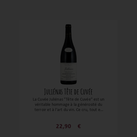
Juliénas Tête de Cuvée
La Cuvée Juliénas "Tête de Cuvée" est un
véritable hommage à la générosité du
terroir et à l'art du vin. Ce cru, tout en
finesse, se présente avec la robe d’un
rubis éclatant et des arômes de fruits
rouges mûrs, de fleurs séchées et une
22,90
€
subtile touche d’épices qui vous fera
sourire dès la première gorgée. Sous ses