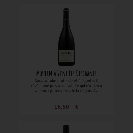
airs de vin sérieux et élégant, cette cuvée
ne manque pas de caractère. Son
équilibre parfait, sa fraîcheur et sa
structure souple en font un compagnon
idéal pour les repas entre amis ou même
pour une soirée en tête-à-tête (avec le
fromage, bien entendu, ou un bon
morceau de viande rôtie).
Moulin à Vent Les Deschanes
Sous sa robe profonde et élégante, il
révèle une puissance subtile qui n’a rien à
envier aux grands crus de la région. Avec
des arômes intenses de fruits noirs mûrs,
de fleurs séchées, et une touche délicate
de poivre, cette cuvée est un véritable
16,50
€
tourbillon de sensations en bouche. Sa
structure solide et son équilibre parfait
offrent une expérience d’une grande
finesse, mais attention, elle ne manque
pas de caractère !