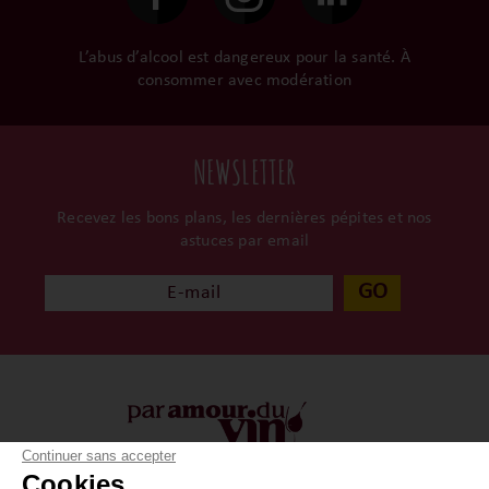
L’abus d’alcool est dangereux pour la santé. À
consommer avec modération
NEWSLETTER
Recevez les bons plans, les dernières pépites et nos
astuces par email
GO
Continuer sans accepter
Cookies ...