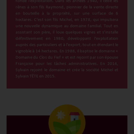
fonde l’exploitation. Dans les années 1940, il cède les
rênes à son fils Raymond, pionnier de la vente directe
en bouteille à la propriété, sur une surface de 6
hectares. C’est son fils Michel, en 1978, qui impulsera
une nouvelle dynamique au domaine familial. Tout en
assistant son père, il loue quelques vignes et s’installe
définitivement en 1980, développant l’exploitation
auprès des particuliers et à l’export, tout en étendant le
vignoble à 14 hectares. En 1988, il baptise le domaine «
Domaine du Clos du Fief » et est rejoint par son épouse
Françoise pour les tâches administratives. En 2014,
Sylvain rejoint le domaine et crée
la société Michel et
Sylvain TÊTE en 2015.