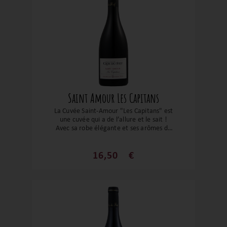
Saint Amour Les Capitans
La Cuvée Saint-Amour "Les Capitans" est
une cuvée qui a de l’allure et le sait !
Avec sa robe élégante et ses arômes de
fruits rouges éclatants, de violette et une
pointe d’épices, elle fait une entrée
remarquée tout en restant parfaitement
16,50
€
raffinée. En bouche, elle déploie une
fraîcheur superbe et une structuration
tout en finesse, avec des tannins délicats
mais bien présents.