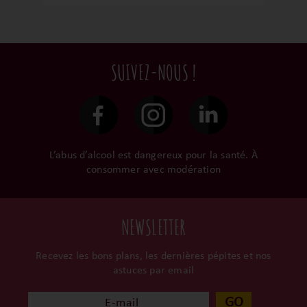
avec un vin qui a un nez très expressif sur
de belles notes de fruits rouges et noirs,
de fumées et de tabac. Le tout est
enrobé par un boisé élégant. Des tanins
souples, d’un bon équilibre, une belle
SUIVEZ-NOUS !
structure, un beau coup de cœur en soi !
L’abus d’alcool est dangereux pour la santé. À
consommer avec modération
NEWSLETTER
Recevez les bons plans, les dernières pépites et nos
astuces par email
GO