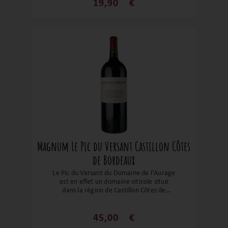
belle concentration aromatique. Caroline
19,90
€
& Louis Mitjavile nous enchante avec un
vin qui a un nez très expressif sur de
belles notes de fruits rouges et noirs, de
fumées et de tabac. Le tout est enrobé
par un boisé élégant. Des tanins souples,
d’un bon équilibre, une belle structure,
un beau coup de cœur en soi !
Magnum Le Pic du Versant Castillon Côtes
de Bordeaux
Le Pic du Versant du Domaine de l'Aurage
est en effet un domaine viticole situé
dans la région de Castillon Côtes de
Bordeaux, anciennement connu sous le
nom de Château Cadet. C'est un vin d'une
très belle concentration aromatique.
45,00
€
Caroline & Louis Mitjavile nous enchante