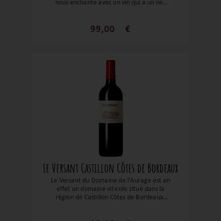
nous enchante avec un vin qui a un nez
très expressif sur de belles notes de fruits
noirs, de cuir et de poivre noir. Le tout est
enrobé par un boisé élégant. Des tanins
99,00
€
encore un peu ferme (a carafer), un bon
équilibre, une belle structure, un beau
coup de cœur en soi !
Le Versant Castillon Côtes de Bordeaux
Le Versant du Domaine de l'Aurage est en
effet un domaine viticole situé dans la
région de Castillon Côtes de Bordeaux,
anciennement connu sous le nom de
Château Cadet. C'est un vin d'une très