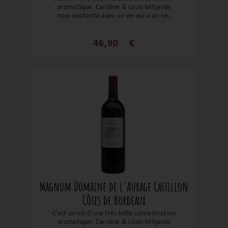
aromatique. Caroline & Louis Mitjavile
nous enchante avec un vin qui a un nez
très expressif sur de belles notes de fruits
noirs, de cuir et de poivre noir. Le tout est
enrobé par un boisé élégant. Des tanins
46,90
€
encore un peu ferme (a carafer), un bon
équilibre, une belle structure, un beau
coup de cœur en soi !
Magnum Domaine de l'Aurage Castillon
Côtes de Bordeaux
C'est un vin d'une très belle concentration
aromatique. Caroline & Louis Mitjavile