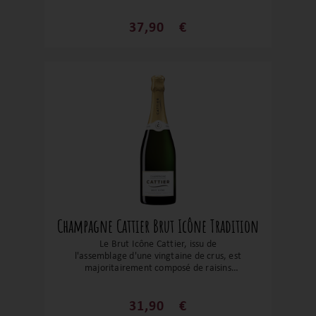
Cuvée Brut Premier Cru incarne le style
Cattier. Composée majoritairement de
Meunier, cette cuvée se distingue par son
37,90
€
élégance, sa générosité et son intensité
fruitée. Une valeur sûre pour un
champagne resté dans le giron familial
depuis près de 400 ans !
Champagne Cattier Brut Icône Tradition
Le Brut Icône Cattier, issu de
l'assemblage d'une vingtaine de crus, est
majoritairement composé de raisins
noirs. Offrant un équilibre parfait entre
puissance et finesse, sa complexité est
principalement due à la prédominance du
31,90
€