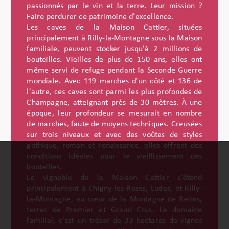
passionnés par le vin et la terre. Leur mission ?
Faire perdurer ce patrimoine d'excellence.
Les caves de la Maison Cattier, situées
principalement à Rilly-la-Montagne sous la Maison
familiale, peuvent stocker jusqu'à 2 millions de
bouteilles. Vieilles de plus de 150 ans, elles ont
même servi de refuge pendant la Seconde Guerre
mondiale. Avec 119 marches d'un côté et 136 de
l'autre, ces caves sont parmi les plus profondes de
Champagne, atteignant près de 30 mètres. À une
époque, leur profondeur se mesurait en nombre
de marches, faute de moyens techniques. Creusées
sur trois niveaux et avec des voûtes de styles
gothique, roman et renaissance, elles offrent des
conditions idéales pour le vieillissement des
bouteilles.
Le vignoble de la Maison Cattier s'étend
principalement à Chigny-les-Roses, Ludes, et Rilly-
la-Montagne, au cœur de la Montagne de Reims,
terres de Premier et Grand Crus. Le domaine
familial, c'est un trésor de 33 hectares de vignes