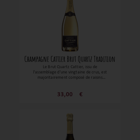
Champagne Cattier Brut Quartz Tradition
Le Brut Quartz Cattier, issu de
l'assemblage d'une vingtaine de crus, est
majoritairement composé de raisins
noirs. Sa parfaite harmonie entre
puissance et finesse est attribuable à la
prédominance du Meunier et des vins de
33,00
€
réserve. Ce mélange donne naissance à
un champagne à la fois fruité et
généreux. Une valeur sûre pour un
champagne resté dans le giron familial
depuis près de 400 ans !