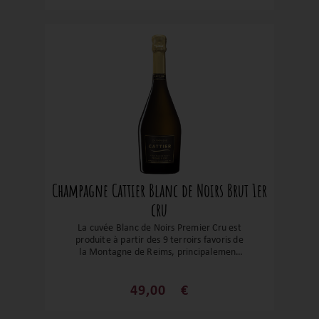
Meunier et des vins de réserve. Cette
association donne naissance à un
champagne généreux et éclatant. Une
valeur sûre pour un champagne resté
dans le giron familial depuis près de 400
ans !
Champagne Cattier Blanc de Noirs Brut 1er
cru
La cuvée Blanc de Noirs Premier Cru est
produite à partir des 9 terroirs favoris de
la Montagne de Reims, principalement
situés à Chigny-les-Roses, Rilly-la-
Montagne et Ludes. La quintessence de
ces terroirs confère à la cuvée Blanc de
49,00
€
Noirs Cattier sa gourmandise et son
élégance caractéristiques. Une valeur