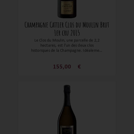
Champagne Cattier Clos du Moulin Brut
1er cru 2015
Le Clos du Moulin, une parcelle de 2,2
hectares, est l'un des deux clos
historiques de la Champagne. Idéalement
situé près de Chigny-les-Roses au cœur de
la Montagne de Reims, ce vignoble
parfaitement exposé bénéficie du savoir-
155,00
€
faire exceptionnel de la Maison Cattier.
La cuvée Clos du Moulin est issue d'un
assemblage de 3 millésimes
soigneusement sélectionnés pour leur
qualité et leur potentiel de vieillissement.
Elle représente l'expression unique de
cette parcelle, offrant une signature
élégante et complexe. Chaque bouteille
est numérotée pour garantir son
authenticité. Cette cuvée est hautement
appréciée par les connaisseurs. Une
valeur sûre pour un champagne resté
dans le giron familial depuis près de 400