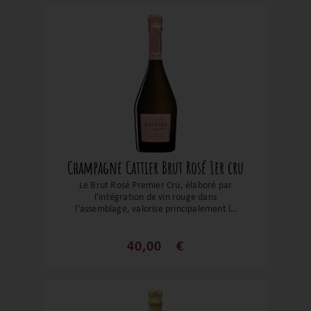
sûre pour un champagne resté dans le
giron familial depuis près de 400 ans !
Champagne Cattier Brut Rosé 1er cru
Le Brut Rosé Premier Cru, élaboré par
l'intégration de vin rouge dans
l'assemblage, valorise principalement le
Pinot Noir et le Meunier provenant de la
Montagne de Reims. Tirant parti de la
quintessence de ces terroirs, cette cuvée
40,00
€
se distingue par une élégance et une
grande intensité. Une valeur sûre pour un
champagne resté dans le giron familial
depuis près de 400 ans !