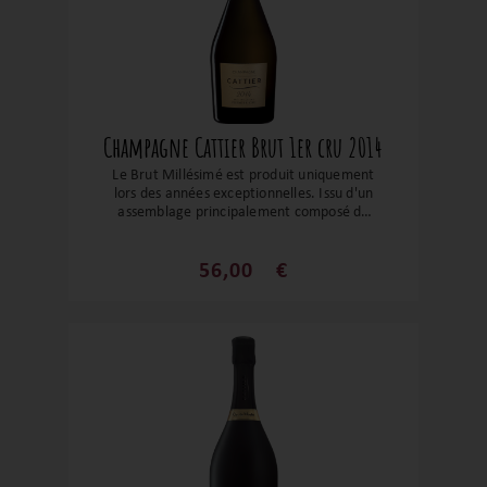
Champagne Cattier Brut 1er cru 2014
Le Brut Millésimé est produit uniquement
lors des années exceptionnelles. Issu d'un
assemblage principalement composé de
raisins noirs provenant de nos 9 villages
privilégiés, notamment Ludes, Chigny-les-
Roses et Rilly-la-Montagne, le millésime
56,00
€
2014 est peu dosé et bénéficie d'un long
vieillissement en cave. Cela enrichit ses
arômes de fruits par des nuances
d'évolution qui confèrent à ce
champagne une complexité et une
élégance distinctes. Cette cuvée est
hautement appréciée par les
connaisseurs. Une valeur sûre pour un
champagne resté dans le giron familial
depuis près de 400 ans !