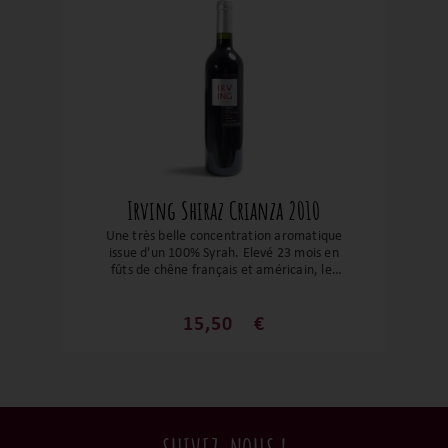
Irving Shiraz Crianza 2010
Une très belle concentration aromatique
issue d'un 100% Syrah. Elevé 23 mois en
fûts de chêne français et américain, les
arômes sont intenses. Se mélangent les
notes florales, de fruits et notes
empyreumatiques. C’est un vin puissant
15,50
€
et complexe…un vin exceptionnel ! Avec
des vignes perchées à plus de 1400
mètres, ce flacon suave et gourmand
garde une fraîcheur exceptionnelle !