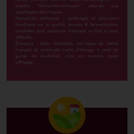
palette “ibéro-internationale” adaptée aux
amplitudes thermiques.
Démarche artisanale : vendanges et sélections
focalisées sur la qualité, levures & fermentations
conduites pour préserver fraîcheur et fruit à cette
altitude.
Élevages : chais climatisés, barriques de chêne
français et américain (salle d’élevage + cave de
garde en bouteille), mise en marché après
affinage.