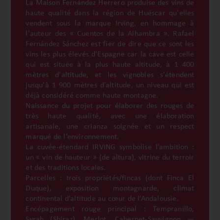
La Maison Fernández Herrero produise des vins de
haute qualité dans la région de Huéscar qu'elles
vendent sous la marque Irving, en hommage à
l'auteur des « Cuentos de la Alhambra ». Rafael
Fernández Sánchez est fier de dire que ce sont les
vins les plus élevés d'Espagne car la cave est celle
qui est située à la plus haute altitude, à 1 400
mètres d'altitude, et les vignobles s'étendent
jusqu'à 1 900 mètres d’altitude, un niveau qui est
déjà considéré comme haute montagne.
Naissance du projet pour élaborer des rouges de
très haute qualité, avec une élaboration
artisanale, une crianza soignée et un respect
marqué de l’environnement.
La cuvée-étendard IRVING symbolise l’ambition :
un « vin de hauteur » (de altura), vitrine du terroir
et des traditions locales.
Parcelles : trois propriétés/fincas (dont Finca El
Duque), exposition montagnarde, climat
continental d’altitude au cœur de l’Andalousie.
Encépagement rouge principal : Tempranillo,
Syrah (Shiraz), Merlot, Cabernet-Sauvignon —