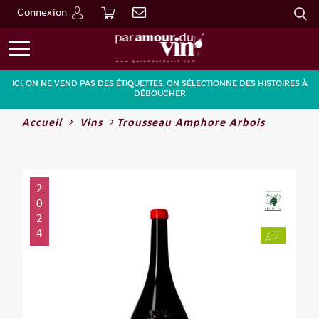
Connexion
Go
ICI, ON NE VEND PAS DES ÉTIQUETTES. ON SÉLECTIONNE DES HISTOIRES À
DÉBOUCHER
Accueil
Vins
Trousseau Amphore Arbois
2
0
2
4