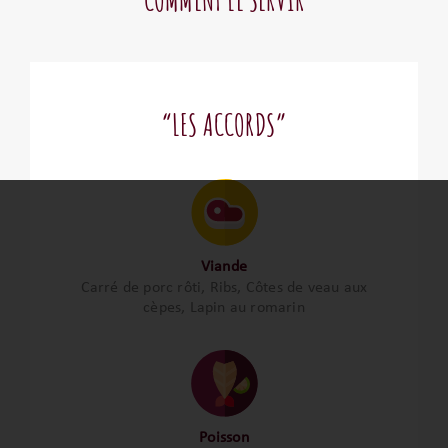
“LES ACCORDS”
Viande
Carré de porc rôti, Ribs, Côtes de veau aux
cèpes, Lapin au romarin
Poisson