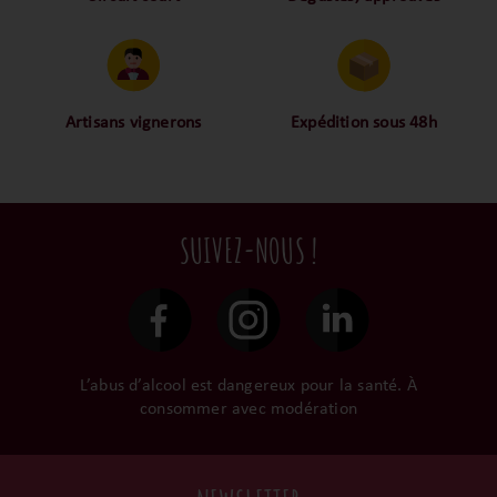
Proche des vignerons,
Nos palais ont dégusté et
proche des consommateurs
approuvé toutes les
! La proximité, le partage,
bouteilles sélectionnées,
la confiance font partie de
alors oui ça fait beaucoup
notre ADN c’est pourquoi
mais nous sommes des
Artisans vignerons
Expédition sous 48h
nous limitons les
amoureux-exigeants du vin.
Ils cultivent leurs vignes
Conditionnées dans un
intermédiaires et
tout en respectant leur
emballage anti-casse, vos
privilégions les nos achats
terroir, iIs aiment
commandes sont toutes
en direct du domaine.
tellement leurs vins qu’ils
traitées dans un délai de
SUIVEZ-NOUS !
le gardent précieusement
48h et confiées aux
dans leur propre cave et
transporteurs.
surtout ils partagent leur
passion avec nous.
L’abus d’alcool est dangereux pour la santé. À
consommer avec modération