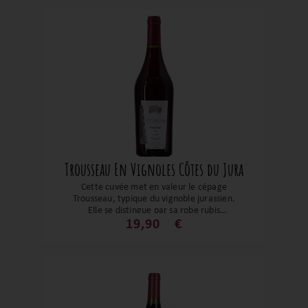
oublier quelques années.
Trousseau En Vignoles Côtes du Jura
Cette cuvée met en valeur le cépage
Trousseau, typique du vignoble jurassien.
Elle se distingue par sa robe rubis
éclatante et son nez expressif aux arômes
19,90
€
de fruits rouges, de violette et de notes
épicées, notamment de poivre frais. En
bouche, ce vin offre une belle finesse,
avec des tanins souples et une structure
équilibrée. Idéal pour accompagner du
gibier, des champignons, des fromages à
pâte molle ou encore de la charcuterie,