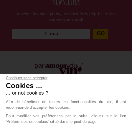
NEWSLETTER
Recevez les bons plans, les dernières pépites et nos
astuces par email
GO
Continuer sans accepter
Cookies ...
À propos
Vos achats
... or not cookies ?
Qui sommes-nous ?
Conditions générales
Afin de bénéficier de toutes les fonctionnalités du site, il est
Contact
Livraison
recommandé d'accepter les cookies.
Paiement
Pour modifier vos préférences par la suite, cliquez sur le lien
'Préférences de cookies' situé dans le pied de page.