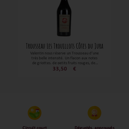
ce Trousseau séduit par son élégance et
sa buvabilité. Une belle expression du
terroir jurassien, signée Sylvain Faudot.
Trousseau Les Trouillots Côtes du Jura
Valentin nous réserve un Trousseau d’une
très belle intensité. Un flacon aux notes
de griottes, de petits fruits rouges, des
épices et fumée. Cette cuvée du cépage
33,50
€
jurassien est un bel exemple d'harmonie
et d'équilibre. Un régal, à découvrir ou à
redécouvrir !
Circuit court
Dégustés, approuvés