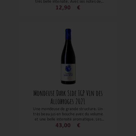
très belle intensité. Avec ses notes de
griottes, de petits fruits rouges, des
12,90
€
épices et fumée. Cette cuvée du cépage
jurassien est un bel exemple d'harmonie
et d'équilibre. Un régal, à découvrir ou à
redécouvrir !
Mondeuse Dark Side IGP Vin des
Allobroges 2021
Une mondeuse de grande structure. Un
très beau jus en bouche avec du volume
et une belle intensité aromatique. Les
fruits noirs se mélangent aux épices le
43,00
€
tout soutenu par de jolis tanins fermes.
Une belle mondeuse qui saura se faire