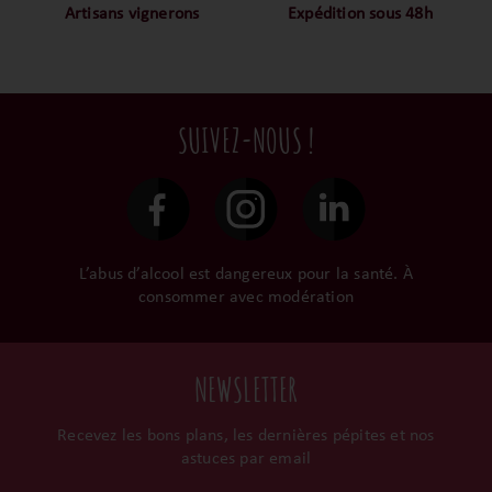
notre ADN c’est pourquoi
mais nous sommes des
Artisans vignerons
Expédition sous 48h
nous limitons les
amoureux-exigeants du vin.
Ils cultivent leurs vignes
Conditionnées dans un
intermédiaires et
tout en respectant leur
emballage anti-casse, vos
privilégions les nos achats
terroir, iIs aiment
commandes sont toutes
en direct du domaine.
tellement leurs vins qu’ils
traitées dans un délai de
SUIVEZ-NOUS !
le gardent précieusement
48h et confiées aux
dans leur propre cave et
transporteurs.
surtout ils partagent leur
passion avec nous.
L’abus d’alcool est dangereux pour la santé. À
consommer avec modération
NEWSLETTER
Recevez les bons plans, les dernières pépites et nos
astuces par email