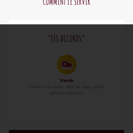
COMMENT LE SERVIR
“LES ACCORDS”
Viande
Lièvre à la royale, tête de veau, petits
gibiers à plumes