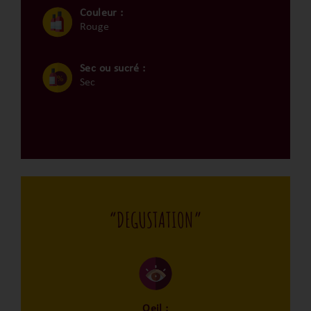
Couleur :
Rouge
Sec ou sucré :
Sec
“DEGUSTATION”
Oeil :