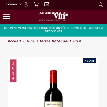
Connexion
Go
ICI, ON NE VEND PAS DES ÉTIQUETTES. ON SÉLECTIONNE DES HISTOIRES À
DÉBOUCHER
Accueil
Vins
Tertre Roteboeuf 2014
2
0
1
4