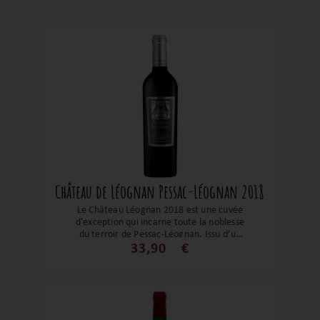
Château de Léognan Pessac-Léognan 2018
Le Château Léognan 2018 est une cuvée
d’exception qui incarne toute la noblesse
du terroir de Pessac-Léognan. Issu d’un
millésime remarquable, ce vin allie
33,90
€
puissance et raffinement dans une
harmonie parfaite. Derrière sa robe
pourpre intense, ce 2018 dévoile un
bouquet complexe et élégant. Les fruits
noirs mûrs, la cerise confite et la mûre
s’entrelacent avec des touches subtiles de