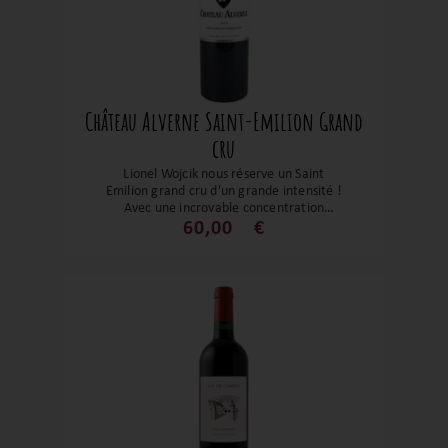
Château Alverne Saint-Emilion Grand
cru
Lionel Wojcik nous réserve un Saint
Emilion grand cru d'un grande intensité !
Avec une incroyable concentration
aromatique, des notes cerises séchés, de
60,00
€
cassis ainsi que de pétales de rose et
soutenu par un boisé élégant. Les tanins
sont fermes. Un vin exceptionnel, apte au
vieillissement.