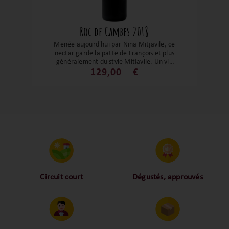
Roc de Cambes 2018
Menée aujourd'hui par Nina Mitjavile, ce
nectar garde la patte de François et plus
généralement du style Mitjavile. Un vin
suave d'une grande intensité et d'une
129,00
€
belle profondeur. Aussi incroyable dans sa
jeunesse, c'est une cuvée qui est capable
de se faire oublier dans une cave ! Juste
magnifique !
Circuit court
Dégustés, approuvés
Proche des vignerons,
Nos palais ont dégusté et
proche des consommateurs
approuvé toutes les
! La proximité, le partage,
bouteilles sélectionnées,
la confiance font partie de
alors oui ça fait beaucoup