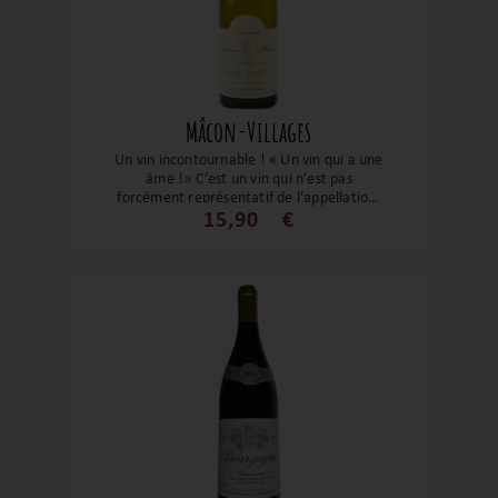
Mâcon-Villages
Un vin incontournable ! « Un vin qui a une
âme !» C’est un vin qui n’est pas
forcément représentatif de l’appellation,
tant sa complexité, son gras et sa vivacité
15,90
€
suggéreraient une appellation plus
prestigieuse. Avec son nez complexe
mélangeant le fruit, le floral, les notes
beurrés, briochés et sa bouche ample et
d'une belle longueur, ce vin nous laisse
une impression d'une réussite totale !