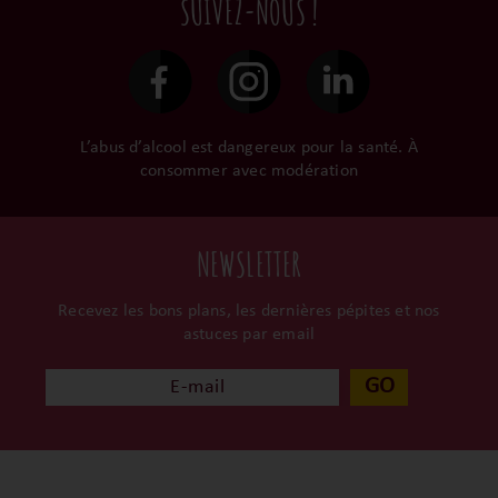
SUIVEZ-NOUS !
le gardent précieusement
48h et confiées aux
dans leur propre cave et
transporteurs.
surtout ils partagent leur
passion avec nous.
L’abus d’alcool est dangereux pour la santé. À
consommer avec modération
NEWSLETTER
Recevez les bons plans, les dernières pépites et nos
astuces par email
GO