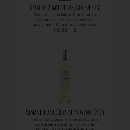
Dena Dela Baie de St-Jean-De-Luz
Grâce à un procédé de fermentation
unique ou le vin est partiellement vinifié
sous la mer à 15 mètres de profondeur
dans la baie de Saint-Jean-de-Luz. La
13,50
€
notion de millésime fait place à la date
d’immersion. Le bouquet est riche et
complexe sur des notes citronnées,
goyave et fruits de la passion. En bouche,
le jus est bien structuré avec sur une note
saline et minérale, le tout soutenu par
une belle fraîcheur renforcée par son
léger perlant.
Romane blanc Côtes de Provence 2024
Tout en délicatesse, elle révèle toutefois
sa note minérale et de fruit frais. En
bouche, beaucoup de finesse et de