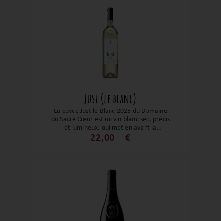
Just (le blanc)
La cuvée Just le Blanc 2025 du Domaine
du Sacré Cœur est un vin blanc sec, précis
et lumineux, qui met en avant la
fraîcheur et la pureté aromatique dans
22,00
€
un style tendu, droit et fidèle à son
terroir d’altitude.