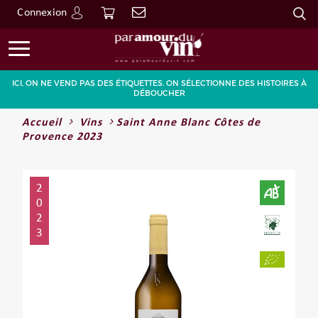
Connexion
Go
ICI, ON NE VEND PAS DES ÉTIQUETTES. ON SÉLECTIONNE DES HISTOIRES À
DÉBOUCHER
Accueil
Vins
Saint Anne Blanc Côtes de
Provence 2023
2
0
2
3