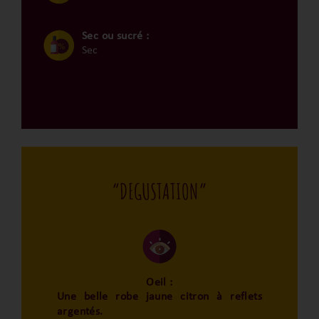
Sec ou sucré :
Sec
“DEGUSTATION”
Oeil :
Une belle robe jaune citron à reflets
argentés.