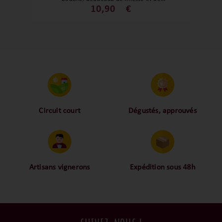
fraîcheur. Un blanc de Provence comme
10,90
€
on les aime ! Un vrai régal à partager !
Circuit court
Dégustés, approuvés
Proche des vignerons,
Nos palais ont dégusté et
proche des consommateurs
approuvé toutes les
! La proximité, le partage,
bouteilles sélectionnées,
la confiance font partie de
alors oui ça fait beaucoup
notre ADN c’est pourquoi
mais nous sommes des
Artisans vignerons
Expédition sous 48h
nous limitons les
amoureux-exigeants du vin.
Ils cultivent leurs vignes
Conditionnées dans un
intermédiaires et
tout en respectant leur
emballage anti-casse, vos
privilégions les nos achats
terroir, iIs aiment
commandes sont toutes
en direct du domaine.
tellement leurs vins qu’ils
traitées dans un délai de