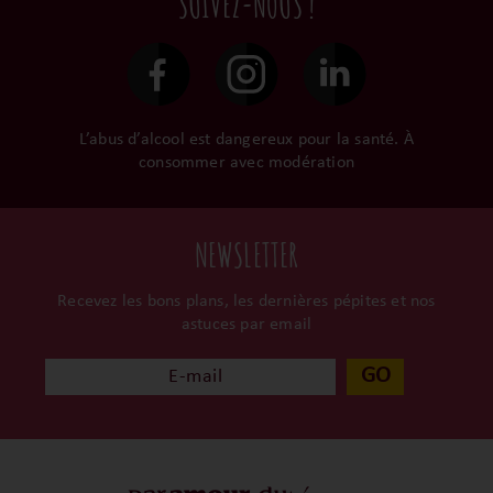
SUIVEZ-NOUS !
le gardent précieusement
48h et confiées aux
dans leur propre cave et
transporteurs.
surtout ils partagent leur
passion avec nous.
L’abus d’alcool est dangereux pour la santé. À
consommer avec modération
NEWSLETTER
Recevez les bons plans, les dernières pépites et nos
astuces par email
GO