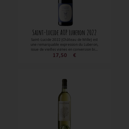
Saint-Lucide AOP Luberon 2022
Saint-Lucide 2022 (Château de Mille) est
une remarquable expression du Luberon,
issue de vieilles vignes en conversion bio.
Avec ses 80 % Syrah et 20 % Grenache,
17,50
€
vinifiée avec soin et élevée avec
élégance, elle livre une robe sombre, un
nez captivant de mûre, cassis et épices,
et une bouche à la fois ample et délicate.
Les tanins, fondus et nobles, caressent le
palais tandis que la fraîcheur du matin du
Luberon lui insuffle une énergie subtile.
C’est le compagnon idéal d’un agneau
confit aux herbes ou d’un plat en sauce
raffinée ou simplement un moment pour
se laisser séduire.