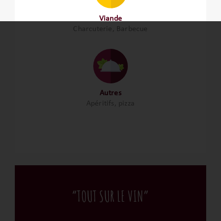
Viande
Charcuterie, Barbecue
Autres
Apéritifs, pizza
“TOUT SUR LE VIN”