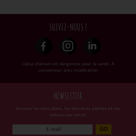
Ils cultivent leurs vignes
Conditionnées dans un
intermédiaires et
tout en respectant leur
emballage anti-casse, vos
privilégions les nos achats
terroir, iIs aiment
commandes sont toutes
en direct du domaine.
tellement leurs vins qu’ils
traitées dans un délai de
SUIVEZ-NOUS !
le gardent précieusement
48h et confiées aux
dans leur propre cave et
transporteurs.
surtout ils partagent leur
passion avec nous.
L’abus d’alcool est dangereux pour la santé. À
consommer avec modération
NEWSLETTER
Recevez les bons plans, les dernières pépites et nos
astuces par email
GO