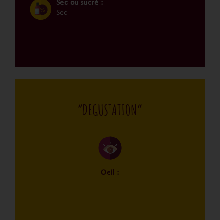
Sec ou sucré :
Sec
“DEGUSTATION”
Oeil :