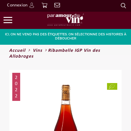
Connexion
Go
ICI, ON NE VEND PAS DES ÉTIQUETTES. ON SÉLECTIONNE DES HISTOIRES À
DÉBOUCHER
Accueil
Vins
Ribambelle IGP Vin des
Allobroges
2
0
2
2