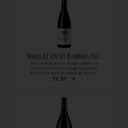
Nebula IGP Vin des Allobroges 2022
Une cuvée issue d’un cépage oubliée : La
Douce Noir. Ce vieux cépage savoyard a
été mené de main de maitre par Maxime.
Récoltée à parfaite maturité et vinifiée
29,90
€
en Jarres, c’est une cuvée avec des
arômes très élégants de violette et de
fruits noirs. Tout en finesse, ce flacon est
un modèle d’équilibre, qui nous offre une
belle longueur et les tanins sont élégants
et subtils. Un vin qui vous « aitonnera » et
saura vous faire apprécier ce vieux
cépage !