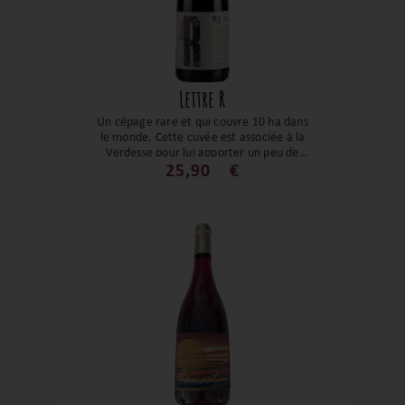
Lettre R
Un cépage rare et qui couvre 10 ha dans
le monde. Cette cuvée est associée à la
Verdesse pour lui apporter un peu de
tonicité. Une cuvée concentrée, colorée
25,90
€
et tanniques. Un vin de garde et qui saura
vous donner tout son potentiel. Ses
arômes de merise, de prune et ses notes
plus épicées seront le compagnon idéal
de vos viandes grillées et gibiers.