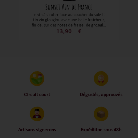
Sunset Vin de France
Le vin à siroter face au coucher du soleil !
Un vin glouglou avec une belle fraîcheur,
fluide, sur des notes de fraise, de groseille
et d’hibiscus. Ce claret de Lledoner est un
13,90
€
vin à déguster en apéritif, sur des pâtes
ou du veau.
Circuit court
Dégustés, approuvés
Proche des vignerons,
Nos palais ont dégusté et
proche des consommateurs
approuvé toutes les
! La proximité, le partage,
bouteilles sélectionnées,
la confiance font partie de
alors oui ça fait beaucoup
notre ADN c’est pourquoi
mais nous sommes des
Artisans vignerons
Expédition sous 48h
nous limitons les
amoureux-exigeants du vin.