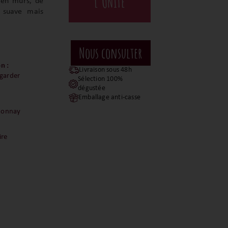
L'UNITÉ
bien mûrs, de
t suave mais
n :
Livraison sous 48h
 garder
Sélection 100%
dégustée
Emballage anti-casse
donnay
ire