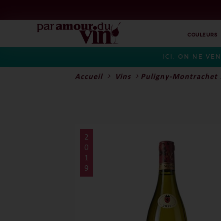
COULEURS
ICI, ON NE VE
Accueil
Vins
Puligny-Montrachet 1
2
0
1
9