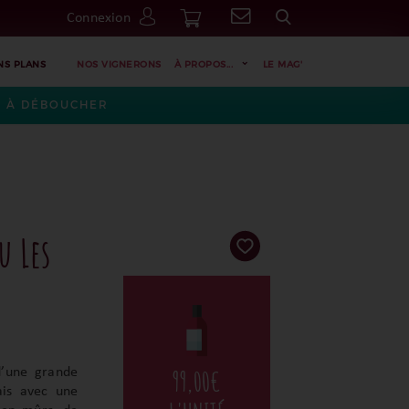
Connexion
Go
NS PLANS
NOS VIGNERONS
À PROPOS...
LE MAG'
ES À DÉBOUCHER
u Les
d’une grande
99,00
€
ais avec une