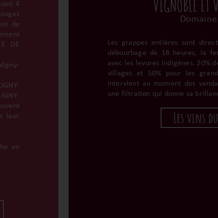
VIGNOBLE ET 
ussi 4
ouges
Domaine
ion de
lement
Les grappes entières sont direc
ÔTE DE
débourbage de 18 heures, la fe
avec les levures indigènes. 20% de
igny-
villages et 50% pour les grand
intervient au moment des venda
GNY-
une filtration qui donne sa brillan
GNY-
uvent
Les vins d
e leur
 ha en