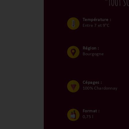
“TOUT S
Température :
Entre 7 et 9°C
Région :
Bourgogne
Cépages :
100% Chardonnay
Format :
0,75 l