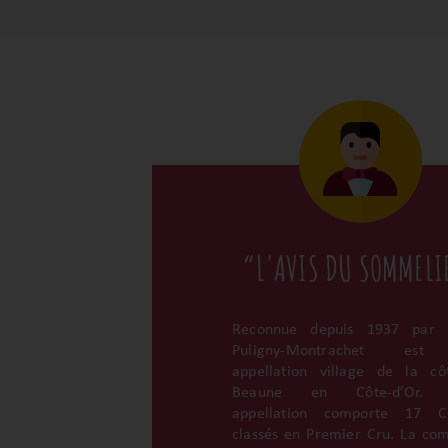
“L'AVIS DU SOMMELI
Reconnue depuis 1937 par l
Puligny-Montrachet es
appellation village de la c
Beaune en Côte-d’Or. 
appellation comporte 17 Cl
classés en Premier Cru. La c