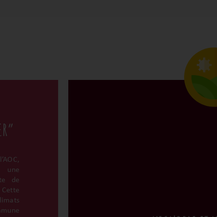
ER”
’AOC,
t une
ôte de
Cette
imats
ommune