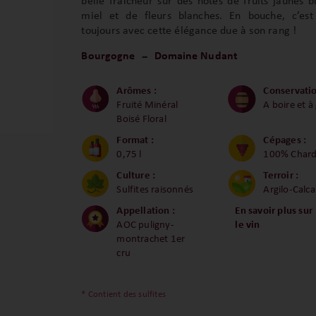
belle fraîcheur sur des notes de fruits jaunes 
miel et de fleurs blanches. En bouche, c’es
toujours avec cette élégance due à son rang !
Bourgogne
Domaine Nudant
Arômes :
Conservatio
Fruité Minéral
A boire et à
Boisé Floral
Format :
Cépages :
0,75 l
100% Char
Culture :
Terroir :
Sulfites raisonnés
Argilo-Calca
Appellation :
En savoir plus sur
AOC puligny-
le vin
montrachet 1er
cru
* Contient des sulfites