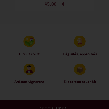
de la source présente sur la parcelle et
45,00
€
qui donnera lieu à cette cuvée. Minérale,
élégante, avec ses notes florales et
d’agrume, cette cuvée est un vrai plaisir
pour les papilles.
Circuit court
Dégustés, approuvés
Proche des vignerons,
Nos palais ont dégusté et
proche des consommateurs
approuvé toutes les
! La proximité, le partage,
bouteilles sélectionnées,
la confiance font partie de
alors oui ça fait beaucoup
notre ADN c’est pourquoi
mais nous sommes des
Artisans vignerons
Expédition sous 48h
nous limitons les
amoureux-exigeants du vin.
Ils cultivent leurs vignes
Conditionnées dans un
intermédiaires et
tout en respectant leur
emballage anti-casse, vos
privilégions les nos achats
terroir, iIs aiment
commandes sont toutes
en direct du domaine.
tellement leurs vins qu’ils
traitées dans un délai de