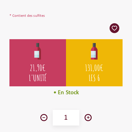
* Contient des sulfites
21,90
€
131,00
€
L'UNITÉ
LES 6
• En Stock