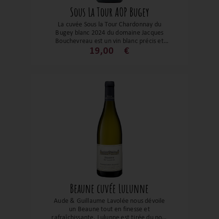
Sous La Tour AOP Bugey
La cuvée Sous la Tour Chardonnay du
Bugey blanc 2024 du domaine Jacques
Bouchevreau est un vin blanc précis et
lumineux, qui met en avant une
19,00
€
expression droite et ciselée du
chardonnay, où la fraîcheur alpine se
conjugue à une matière délicate et une
belle lisibilité du terroir.
Beaune cuvée Lulunne
Aude & Guillaume Lavolée nous dévoile
un Beaune tout en finesse et
rafraîchissante. Lulunne est tirée du nom