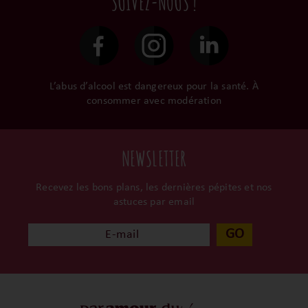
SUIVEZ-NOUS !
le gardent précieusement
48h et confiées aux
dans leur propre cave et
transporteurs.
surtout ils partagent leur
passion avec nous.
L’abus d’alcool est dangereux pour la santé. À
consommer avec modération
NEWSLETTER
Recevez les bons plans, les dernières pépites et nos
astuces par email
GO