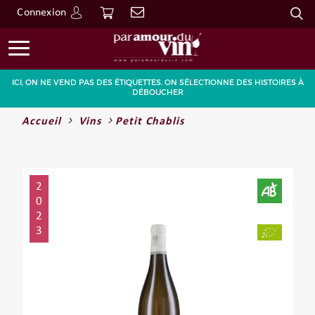
Connexion
Go
ICI, ON NE VEND PAS DES ÉTIQUETTES. ON SÉLECTIONNE DES HISTOIRES À
DÉBOUCHER
Accueil
Vins
Petit Chablis
2
0
2
3