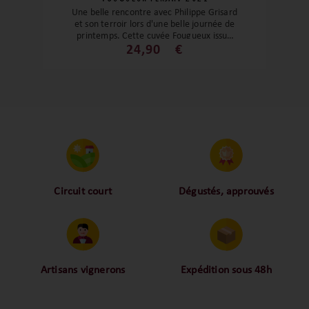
Une belle rencontre avec Philippe Grisard
et son terroir lors d'une belle journée de
printemps. Cette cuvée Fougueux issue
du cépage savoyard du Persan donne un
24,90
€
vin aussi exceptionnel que rare. C'est un
bel exemple d'harmonie et d'équilibre, de
fraîcheur et de puissance. Fruité, épicé et
d'une belle structure, ce Persan vous
surprendra !
Circuit court
Dégustés, approuvés
Proche des vignerons,
Nos palais ont dégusté et
proche des consommateurs
approuvé toutes les
! La proximité, le partage,
bouteilles sélectionnées,
la confiance font partie de
alors oui ça fait beaucoup
notre ADN c’est pourquoi
mais nous sommes des
Artisans vignerons
Expédition sous 48h
nous limitons les
amoureux-exigeants du vin.
Ils cultivent leurs vignes
Conditionnées dans un
intermédiaires et
tout en respectant leur
emballage anti-casse, vos