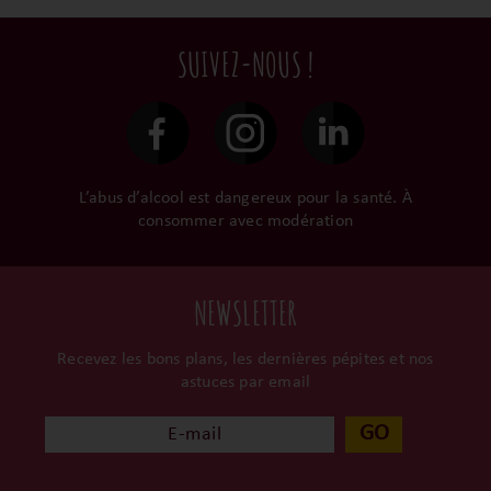
privilégions les nos achats
terroir, iIs aiment
commandes sont toutes
en direct du domaine.
tellement leurs vins qu’ils
traitées dans un délai de
SUIVEZ-NOUS !
le gardent précieusement
48h et confiées aux
dans leur propre cave et
transporteurs.
surtout ils partagent leur
passion avec nous.
L’abus d’alcool est dangereux pour la santé. À
consommer avec modération
NEWSLETTER
Recevez les bons plans, les dernières pépites et nos
astuces par email
GO