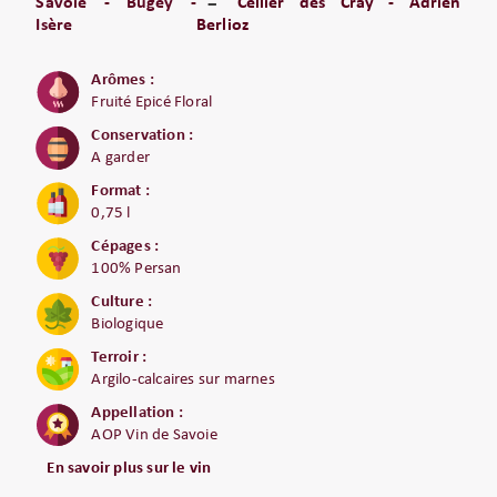
Savoie - Bugey -
Cellier des Cray - Adrien
Isère
Berlioz
Arômes :
Fruité Epicé Floral
Conservation :
A garder
Format :
0,75 l
Cépages :
100% Persan
Culture :
Biologique
Terroir :
Argilo-calcaires sur marnes
Appellation :
AOP Vin de Savoie
En savoir plus sur le vin