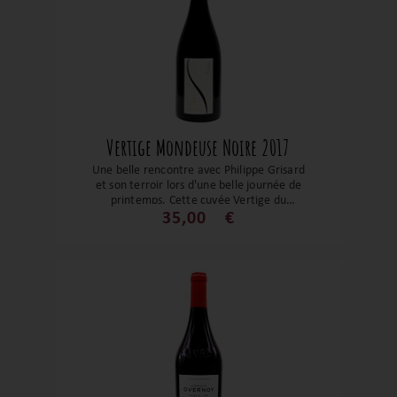
Vertige Mondeuse Noire 2017
Une belle rencontre avec Philippe Grisard
et son terroir lors d'une belle journée de
printemps. Cette cuvée Vertige du
cépage savoyard : La Mondeuse noire,
35,00
€
est une bombe atomique. Tout
simplement un grand vin qui peut se faire
oublier 15 ans dans une cave pour nous
réserver tout son potentiel. Son Fruit
compoté, épicé, ses tanins encore fermes
avec ses notes de torréfactions sont
exceptionnels.