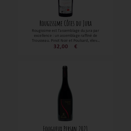
Rougissime Côtes du Jura
Rougissime est l’assemblage du jura par
excellence : un assemblage raffiné de
Trousseau, Pinot Noir et Poulsard, élevé
neuf mois en fûts puis trois en cuve, sans
32,00
€
filtration et avec très peu de soufre. D’un
rubis lumineux, il déploie un bouquet
floral de rose et violette, des fruits rouges
frais, et en bouche une belle salinité et
des tanins fins. Un vin élégant, vivant,
prêt à séduire dès maintenant mais
promis à une belle évolution, parfait pour
accompagner viandes blanches,
champignons et charcuteries fines.
Fougueux Persan 2021