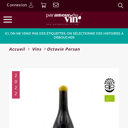
Connexion
Go
ICI, ON NE VEND PAS DES ÉTIQUETTES. ON SÉLECTIONNE DES HISTOIRES À
DÉBOUCHER
Accueil
Vins
Octavie Persan
2
0
2
2