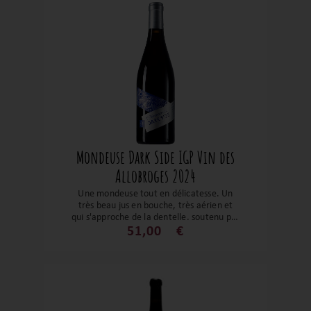
Mondeuse Dark Side IGP Vin des
Allobroges 2024
Une mondeuse tout en délicatesse. Un
très beau jus en bouche, très aérien et
qui s'approche de la dentelle, soutenu par
une belle intensité aromatique. Les fruits
51,00
€
noirs se mélangent aux épices le tout
soutenu par de jolis tanins fermes. Une
belle mondeuse à déguster légèrement
frais.