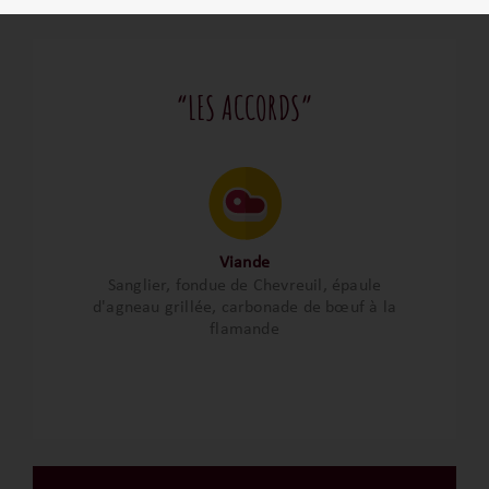
“LES ACCORDS”
Viande
Sanglier, fondue de Chevreuil, épaule
d'agneau grillée, carbonade de bœuf à la
flamande