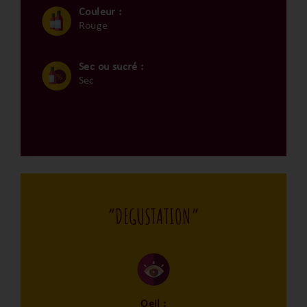
Couleur :
Rouge
Sec ou sucré :
Sec
“DEGUSTATION”
Oeil :