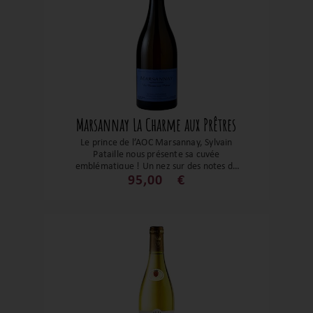
Marsannay La Charme aux Prêtres
Le prince de l’AOC Marsannay, Sylvain
Pataille nous présente sa cuvée
emblématique ! Un nez sur des notes de
miel, une belle minéralité, un beau jus sur
95,00
€
les agrumes et la poire et une finale
presque mentholée et sur une belle
tension. Un grand blanc de gastronomie
!