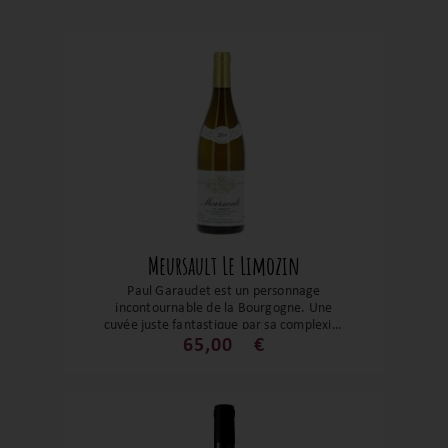
Meursault Le Limozin
Paul Garaudet est un personnage
incontournable de la Bourgogne. Une
cuvée juste fantastique par sa complexité
et sa finesse. C'est un grand vin qui
65,00
€
mériterait un genou à terre avant de le
déguster. Son bouquet évoque les notes
de fruits secs, les notes plus florales et
minérales. Un vin plaisir et de bonne
garde.