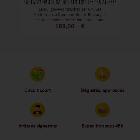
Puligny-Montrachet 1er cru Les Folatières
Le Puligny-Montrachet 1er Cru Les
Folatières du Domaine Génot-Boulanger
est une cuvée d'exception, issue d'une
parcelle de 0,35 hectare plantée dans les
189,00
€
années 1970 sur des sols calcaires et
marneux, exposée idéalement au sud-est.
Ce Chardonnay se distingue par une
minéralité vibrante et une fraîcheur
citronnée, avec des notes de crème de
citron, zeste d'orange, pierre humide et
une touche de noisette. La bouche est
équilibrée, marquée par une tension
dynamique et une finale persistante.
Vinifié selon des pratiques biologiques et
biodynamiques, ce 1er Cru incarne
l'élégance et la complexité des grands
Circuit court
Dégustés, approuvés
blancs de Puligny-Montrachet.
Proche des vignerons,
Nos palais ont dégusté et
proche des consommateurs
approuvé toutes les
! La proximité, le partage,
bouteilles sélectionnées,
la confiance font partie de
alors oui ça fait beaucoup
notre ADN c’est pourquoi
mais nous sommes des
Artisans vignerons
Expédition sous 48h
nous limitons les
amoureux-exigeants du vin.
Ils cultivent leurs vignes
Conditionnées dans un
intermédiaires et