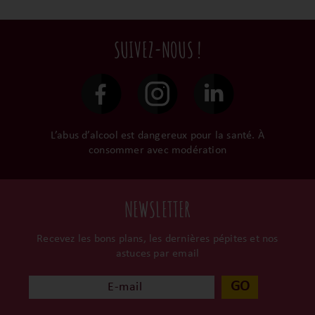
tout en respectant leur
emballage anti-casse, vos
privilégions les nos achats
terroir, iIs aiment
commandes sont toutes
en direct du domaine.
tellement leurs vins qu’ils
traitées dans un délai de
SUIVEZ-NOUS !
le gardent précieusement
48h et confiées aux
dans leur propre cave et
transporteurs.
surtout ils partagent leur
passion avec nous.
L’abus d’alcool est dangereux pour la santé. À
consommer avec modération
NEWSLETTER
Recevez les bons plans, les dernières pépites et nos
astuces par email
GO