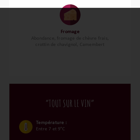
Fromage
Abondance, fromage de chèvre frais,
crottin de chavignol, Camembert
“TOUT SUR LE VIN”
Température :
Entre 7 et 9°C