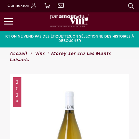
Connexion
Go
ICI, ON NE VEND PAS DES ÉTIQUETTES. ON SÉLECTIONNE DES HISTOIRES À
DÉBOUCHER
Accueil
Vins
Morey 1er cru Les Monts
Luisants
2
0
2
3