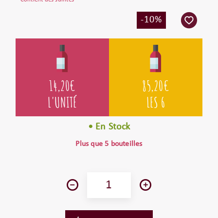
-10%
14,20
€
85,20
€
L'UNITÉ
LES 6
• En Stock
Plus que 5 bouteilles