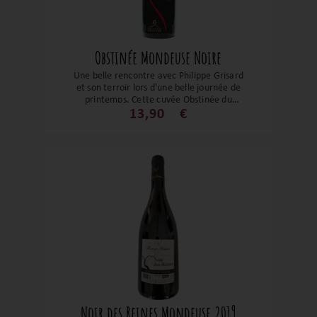
Obstinée Mondeuse Noire
Une belle rencontre avec Philippe Grisard
et son terroir lors d'une belle journée de
printemps. Cette cuvée Obstinée du
cépage savoyard : La Mondeuse est un
13,90
€
bel exemple d'harmonie et d'équilibre.
Fruité et épicé, cette Mondeuse sera le
compagnon idéal des viandes rouges et
en sauce ou encore des gibiers. Un régal,
à découvrir ou à redécouvrir !
Noir des Reines Mondeuse 2019