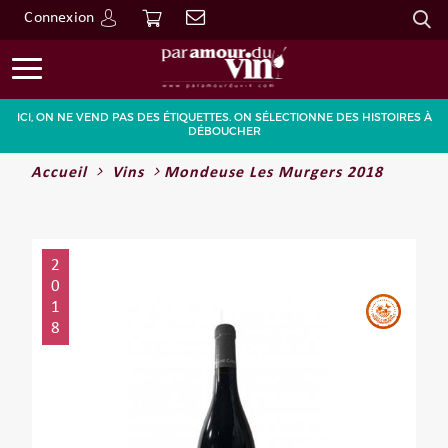
Connexion
Go
ICI, ON NE VEND PAS DES ÉTIQUETTES. ON SÉLECTIONNE DES HISTOIRES À
DÉBOUCHER
Accueil
Vins
Mondeuse Les Murgers 2018
2
0
1
8