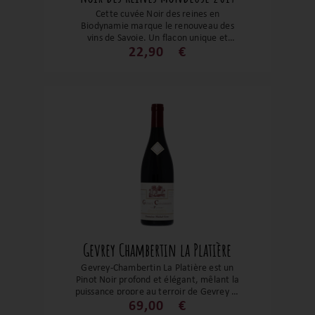
Cette cuvée Noir des reines en
Biodynamie marque le renouveau des
vins de Savoie. Un flacon unique et
indispensable en cave. Situé à Frangy,
22,90
€
Florent Héritier produit une mondeuse
noir exceptionnelle, pleine de fruits
rouges, des notes épicées et grillées. On
peut ressentir le terroir et
l’accompagnement d’un raisin sain, du
pied de vigne à la bouteille.
Gevrey Chambertin la Platière
Gevrey-Chambertin La Platière est un
Pinot Noir profond et élégant, mêlant la
puissance propre au terroir de Gevrey et
la finesse caractéristique du style du
69,00
€