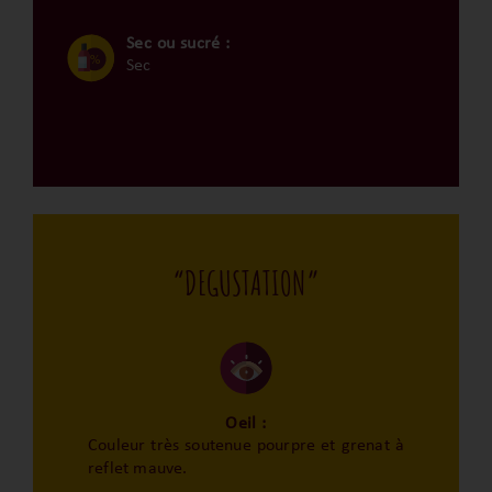
Sec ou sucré :
Sec
“DEGUSTATION”
Oeil :
Couleur très soutenue pourpre et grenat à
reflet mauve.