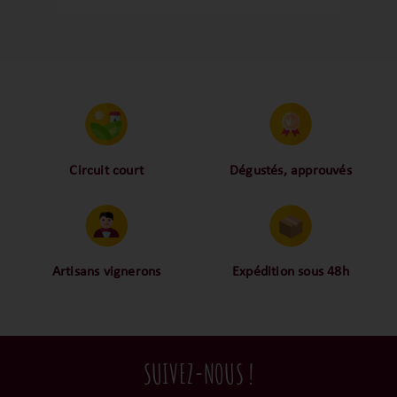
domaine Michel Gros. C’est un vin
structuré, précis et doté d’un potentiel
de garde important.
Circuit court
Dégustés, approuvés
Proche des vignerons,
Nos palais ont dégusté et
proche des consommateurs
approuvé toutes les
! La proximité, le partage,
bouteilles sélectionnées,
la confiance font partie de
alors oui ça fait beaucoup
notre ADN c’est pourquoi
mais nous sommes des
Artisans vignerons
Expédition sous 48h
nous limitons les
amoureux-exigeants du vin.
Ils cultivent leurs vignes
Conditionnées dans un
intermédiaires et
tout en respectant leur
emballage anti-casse, vos
privilégions les nos achats
terroir, iIs aiment
commandes sont toutes
en direct du domaine.
tellement leurs vins qu’ils
traitées dans un délai de
SUIVEZ-NOUS !
le gardent précieusement
48h et confiées aux
dans leur propre cave et
transporteurs.