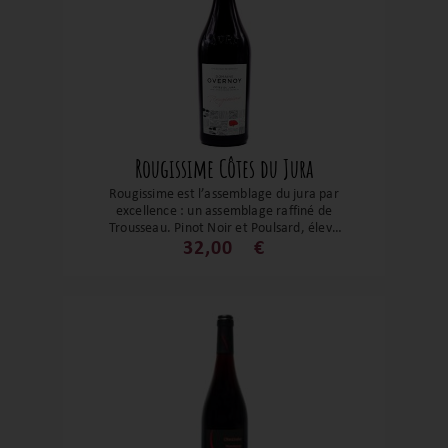
Rougissime Côtes du Jura
Rougissime est l’assemblage du jura par
excellence : un assemblage raffiné de
Trousseau, Pinot Noir et Poulsard, élevé
neuf mois en fûts puis trois en cuve, sans
32,00
€
filtration et avec très peu de soufre. D’un
rubis lumineux, il déploie un bouquet
floral de rose et violette, des fruits rouges
frais, et en bouche une belle salinité et
des tanins fins. Un vin élégant, vivant,
prêt à séduire dès maintenant mais
promis à une belle évolution, parfait pour
accompagner viandes blanches,
champignons et charcuteries fines.