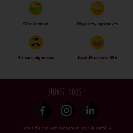
Circuit court
Dégustés, approuvés
Proche des vignerons,
Nos palais ont dégusté et
proche des consommateurs
approuvé toutes les
! La proximité, le partage,
bouteilles sélectionnées,
la confiance font partie de
alors oui ça fait beaucoup
notre ADN c’est pourquoi
mais nous sommes des
Artisans vignerons
Expédition sous 48h
nous limitons les
amoureux-exigeants du vin.
Ils cultivent leurs vignes
Conditionnées dans un
intermédiaires et
tout en respectant leur
emballage anti-casse, vos
privilégions les nos achats
terroir, iIs aiment
commandes sont toutes
en direct du domaine.
tellement leurs vins qu’ils
traitées dans un délai de
SUIVEZ-NOUS !
le gardent précieusement
48h et confiées aux
dans leur propre cave et
transporteurs.
surtout ils partagent leur
passion avec nous.
L’abus d’alcool est dangereux pour la santé. À