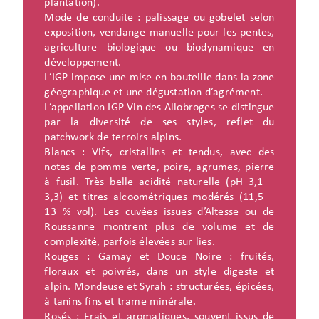
plantation).
Mode de conduite : palissage ou gobelet selon
exposition, vendange manuelle pour les pentes,
agriculture biologique ou biodynamique en
développement.
L’IGP impose une mise en bouteille dans la zone
géographique et une dégustation d’agrément.
L’appellation IGP Vin des Allobroges se distingue
par la diversité de ses styles, reflet du
patchwork de terroirs alpins.
Blancs : Vifs, cristallins et tendus, avec des
notes de pomme verte, poire, agrumes, pierre
à fusil. Très belle acidité naturelle (pH 3,1 –
3,3) et titres alcoométriques modérés (11,5 –
13 % vol). Les cuvées issues d’Altesse ou de
Roussanne montrent plus de volume et de
complexité, parfois élevées sur lies.
Rouges : Gamay et Douce Noire : fruités,
floraux et poivrés, dans un style digeste et
alpin. Mondeuse et Syrah : structurées, épicées,
à tanins fins et trame minérale.
Rosés : Frais et aromatiques, souvent issus de