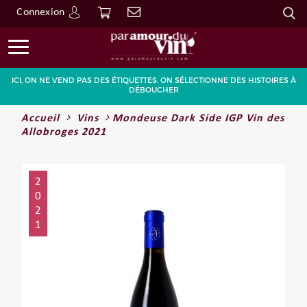
Connexion
Go
ICI, ON NE VEND PAS DES ÉTIQUETTES. ON SÉLECTIONNE DES HISTOIRES À
DÉBOUCHER
Accueil
Vins
Mondeuse Dark Side IGP Vin des
Allobroges 2021
2
0
2
1