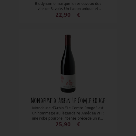
Biodynamie marque le renouveau des
vins de Savoie. Un flacon unique et
indispensable en cave. Situé à Frangy,
22,90
€
Florent Héritier produit une mondeuse
noir exceptionnelle, pleine de fruits
rouges, des notes épicées et grillées. On
peut ressentir le terroir et
l’accompagnement d’un raisin sain, du
pied de vigne à la bouteille.
Mondeuse d'Arbin Le Comte rouge
Mondeuse d’Arbin “Le Comte Rouge” est
un hommage au légendaire Amédée VII :
une robe pourpre intense précède un nez
épicé où se mêlent poivre, muscade, cuir
25,90
€
et fruits noirs. En bouche, sa structure
tannique, dense et équilibrée déploie une