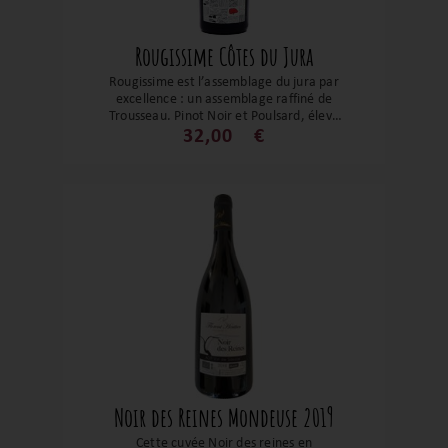
Rougissime Côtes du Jura
Rougissime est l’assemblage du jura par
excellence : un assemblage raffiné de
Trousseau, Pinot Noir et Poulsard, élevé
neuf mois en fûts puis trois en cuve, sans
32,00
€
filtration et avec très peu de soufre. D’un
rubis lumineux, il déploie un bouquet
floral de rose et violette, des fruits rouges
frais, et en bouche une belle salinité et
des tanins fins. Un vin élégant, vivant,
prêt à séduire dès maintenant mais
promis à une belle évolution, parfait pour
accompagner viandes blanches,
champignons et charcuteries fines.
Noir des Reines Mondeuse 2019
Cette cuvée Noir des reines en