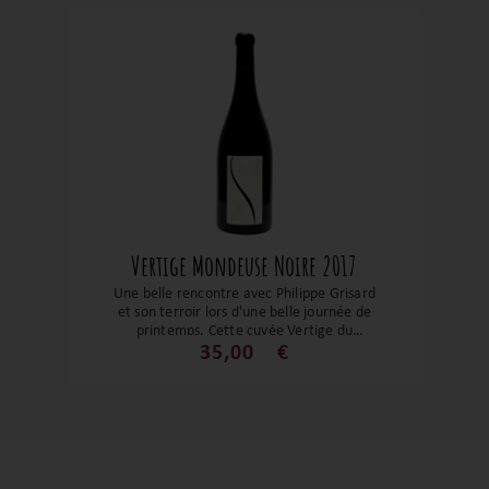
longueur exceptionnelle. Vieilli 8–12 mois
en barrique, ce rouge racé et typique
d’Arbin s’accorde idéalement avec
gibiers, pigeonneau, reblochon ou
charcuteries fines. Puissant, élégant et de
belle garde : un grand vin savoyard,
parfait compagnon des tablées
montagnardes ou gastronomiques.
Vertige Mondeuse Noire 2017
Une belle rencontre avec Philippe Grisard
et son terroir lors d'une belle journée de
printemps. Cette cuvée Vertige du
cépage savoyard : La Mondeuse noire,
35,00
€
est une bombe atomique. Tout
simplement un grand vin qui peut se faire
oublier 15 ans dans une cave pour nous
réserver tout son potentiel. Son Fruit
compoté, épicé, ses tanins encore fermes
avec ses notes de torréfactions sont
exceptionnels.