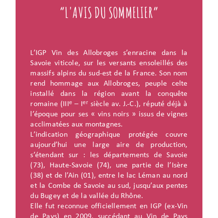
“L'AVIS DU SOMMELIER”
L’IGP Vin des Allobroges s’enracine dans la
Savoie viticole, sur les versants ensoleillés des
massifs alpins du sud-est de la France. Son nom
rend hommage aux Allobroges, peuple celte
installé dans la région avant la conquête
romaine (IIIᵉ – Iᵉʳ siècle av. J.-C.), réputé déjà à
l’époque pour ses « vins noirs » issus de vignes
acclimatées aux montagnes.
L’indication géographique protégée couvre
aujourd’hui une large aire de production,
s’étendant sur : les départements de Savoie
(73), Haute-Savoie (74), une partie de l’Isère
(38) et de l’Ain (01), entre le lac Léman au nord
et la Combe de Savoie au sud, jusqu’aux pentes
du Bugey et de la vallée du Rhône.
Elle fut reconnue officiellement en IGP (ex-Vin
de Pays) en 2009, succédant au Vin de Pays