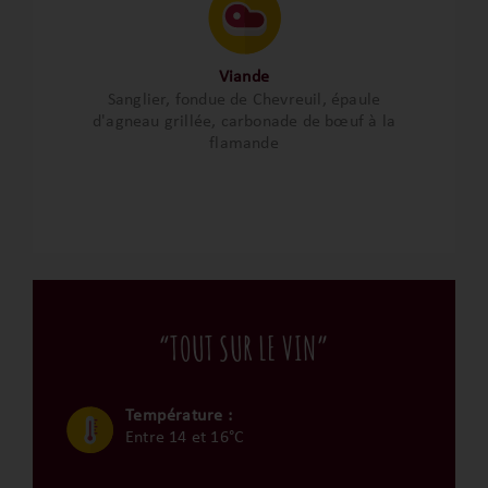
Viande
Sanglier, fondue de Chevreuil, épaule
d'agneau grillée, carbonade de bœuf à la
flamande
“TOUT SUR LE VIN”
Température :
Entre 14 et 16°C