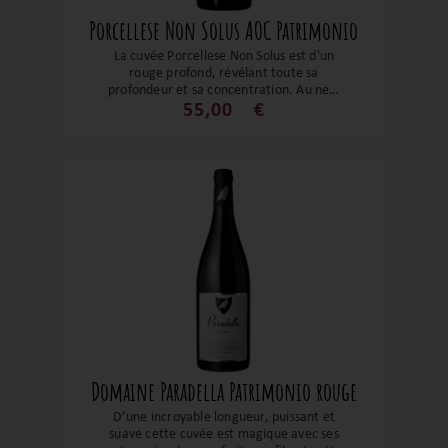
Porcellese Non Solus AOC Patrimonio
La cuvée Porcellese Non Solus est d'un
rouge profond, révélant toute sa
profondeur et sa concentration. Au nez,
des notes envoûtantes de fruits noirs
55,00
€
offrent un bouquet aromatique intense.
En bouche, ce vin se distingue par sa
gourmandise et sa structure
parfaitement équilibrée, procurant un
plaisir gustatif remarquable. Sa longueur
en bouche est tout simplement
exceptionnelle, laissant une empreinte
mémorable impérissable.
Domaine Paradella Patrimonio rouge
D’une incroyable longueur, puissant et
suave cette cuvée est magique avec ses