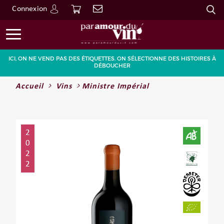
Connexion
Go
ICI, ON NE VEND PAS DES ÉTIQUETTES. ON SÉLECTIONNE DES HISTOIRES À
DÉBOUCHER
Accueil
Vins
Ministre Impérial
2
0
2
2