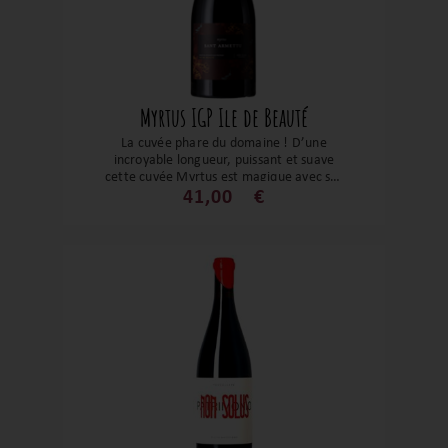
Myrtus IGP Ile de Beauté
La cuvée phare du domaine ! D’une
incroyable longueur, puissant et suave
cette cuvée Myrtus est magique avec ses
notes animales, de clou de girofle et de
41,00
€
fruits rouges. Un grand vin pour un grand
domaine !