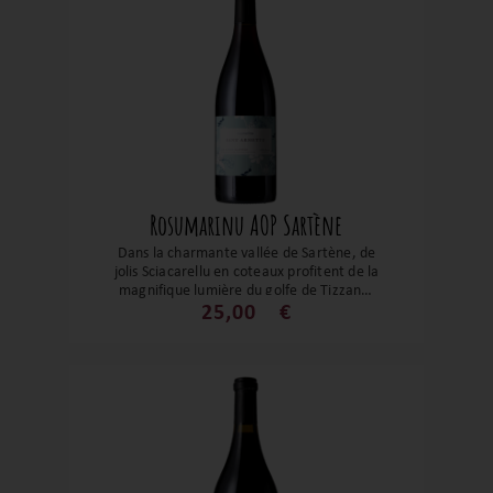
Rosumarinu AOP Sartène
Dans la charmante vallée de Sartène, de
jolis Sciacarellu en coteaux profitent de la
magnifique lumière du golfe de Tizzano.
Les fruits rouges s’expriment de manière
25,00
€
explosive. L’équilibre est parfait, les
caudalies s’enchaînent, une merveille à
découvrir !