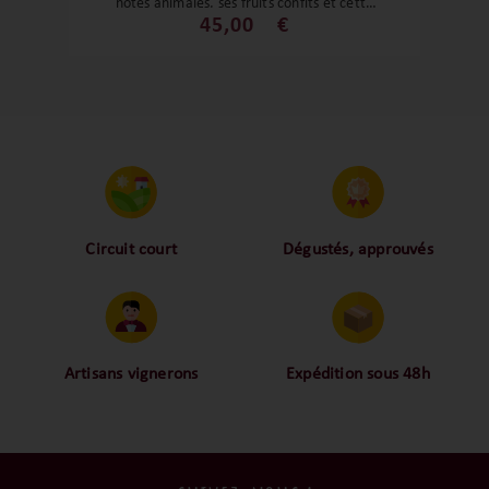
notes animales, ses fruits confits et cette
note fumée. Un grand vin pour un grand
45,00
€
domaine !
Circuit court
Dégustés, approuvés
Proche des vignerons,
Nos palais ont dégusté et
proche des consommateurs
approuvé toutes les
! La proximité, le partage,
bouteilles sélectionnées,
la confiance font partie de
alors oui ça fait beaucoup
notre ADN c’est pourquoi
mais nous sommes des
Artisans vignerons
Expédition sous 48h
nous limitons les
amoureux-exigeants du vin.
Ils cultivent leurs vignes
Conditionnées dans un
intermédiaires et
tout en respectant leur
emballage anti-casse, vos
privilégions les nos achats
terroir, iIs aiment
commandes sont toutes
en direct du domaine.
tellement leurs vins qu’ils
traitées dans un délai de