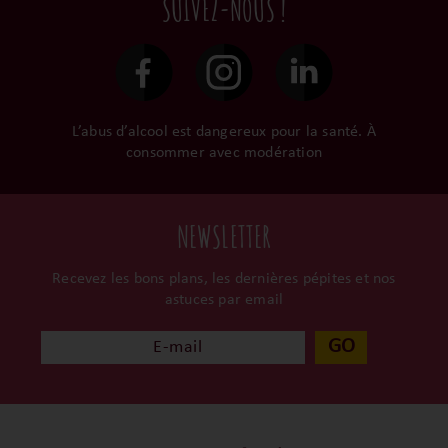
SUIVEZ-NOUS !
le gardent précieusement
48h et confiées aux
dans leur propre cave et
transporteurs.
surtout ils partagent leur
passion avec nous.
L’abus d’alcool est dangereux pour la santé. À
consommer avec modération
NEWSLETTER
Recevez les bons plans, les dernières pépites et nos
astuces par email
GO