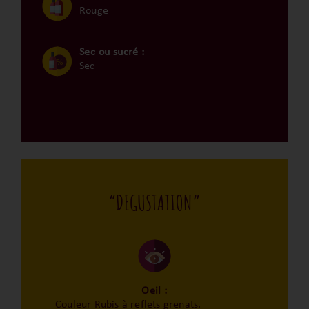
Rouge
Sec ou sucré :
Sec
“DEGUSTATION”
Oeil :
Couleur Rubis à reflets grenats.