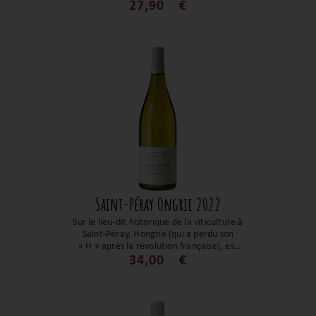
Reynaud nous réserve dans cette cuvée
27,90
€
Aux Bêtises tout son talent. Ses notes
florales et fruité en font un grand vin qui
saura vous sublimer les volailles et autres
poissons nobles.
Saint-Péray Ongrie 2022
Sur le lieu-dit historique de la viticulture à
Saint-Péray, Hongrie (qui a perdu son
« H » après la révolution française), est
vin tout en maîtrise. Cette cuvée Ongrie
34,00
€
est un parfait équilibre entre acidité et
gras. Les notes florales se mêlent aux
fruits à chair jaunes et blancs, le tout
soutenu par une belle fraîcheur.