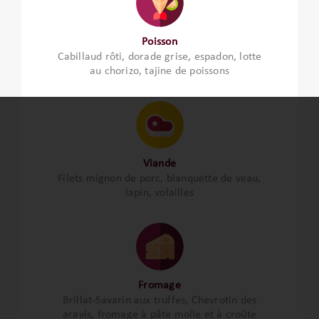
Poisson
Cabillaud rôti, dorade grise, espadon, lotte
au chorizo, tajine de poissons
Viande
Filets mignon de porc, blanquette de veau,
lapin, volailles
Fromage
Brillat-Savarin aux truffes, Chevrotin des
aravis, fromage à pâte molle et à croûte