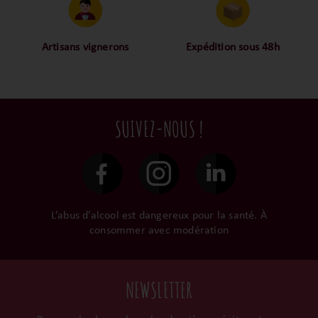
proche des consommateurs
approuvé toutes les
! La proximité, le partage,
bouteilles sélectionnées,
la confiance font partie de
alors oui ça fait beaucoup
notre ADN c’est pourquoi
mais nous sommes des
Artisans vignerons
Expédition sous 48h
nous limitons les
amoureux-exigeants du vin.
Ils cultivent leurs vignes
Conditionnées dans un
intermédiaires et
tout en respectant leur
emballage anti-casse, vos
privilégions les nos achats
terroir, iIs aiment
commandes sont toutes
en direct du domaine.
tellement leurs vins qu’ils
traitées dans un délai de
SUIVEZ-NOUS !
le gardent précieusement
48h et confiées aux
dans leur propre cave et
transporteurs.
surtout ils partagent leur
passion avec nous.
L’abus d’alcool est dangereux pour la santé. À
consommer avec modération
NEWSLETTER