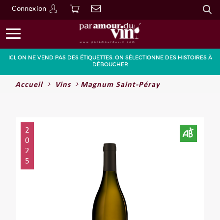
Connexion
Go
ICI, ON NE VEND PAS DES ÉTIQUETTES. ON SÉLECTIONNE DES HISTOIRES À
DÉBOUCHER
Accueil
Vins
Magnum Saint-Péray
2
0
2
5