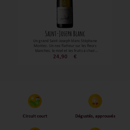
Saint-Joseph Blanc
Un grand Saint-Joseph blanc Stéphane
Montez. Un nez flatteur sur les fleurs
blanches, le miel et les fruits à chair
jaune. Rond, gras et avec une belle
24,90
€
fraîcheur, c’est un vin gourmand et si
élégant. Un Saint-Joseph blanc
magnifique. A découvrir absolument !
Circuit court
Dégustés, approuvés
Proche des vignerons,
Nos palais ont dégusté et