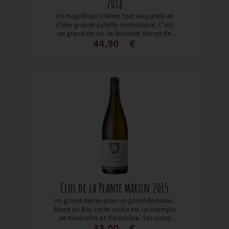
2018
Un magnifique Chenin tout en pureté et
d’une grande palette aromatique. C’est
un grand vin sur un bouquet discret de
fruits blancs, de fleurs blanches, de notes
44,90
€
de fougère, de thé et d’une pointe de
minéralité. La bouche est tout en finesse,
suave et bien équilibrée avec une jolie
finale sur le fruit et la minéralité.
Clos de la Plante Martin 2015
Un grand chenin pour un grand domaine.
Mené en Bio, cette cuvée est un exemple
de minéralité et d’équilibre. Les notes
d’agrumes et de noisettes laissent place
33,00
€