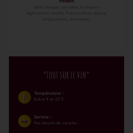
Poisson
Saint Jacques snackées au beurre
légèrement vanillé, Poisson d’eau douce,
langoustines, écrevisses
“TOUT SUR LE VIN”
Température :
Entre 9 et 11°C
Service :
Pas besoin de carafer.