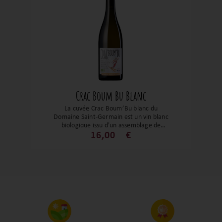
Crac Boum Bu Blanc
La cuvée Crac Boum’Bu blanc du
Domaine Saint-Germain est un vin blanc
biologique issu d'un assemblage de
Jacquère, Chardonnay et Mondeuse
16,00
€
blanche, cultivés sur des sols argilo-
calcaires à Saint-Pierre-d’Albigny, en
Savoie. Ce vin présente une robe pâle et
brillante. Au nez, il offre des arômes de
poire, de fruits à noyau et de zeste de
citron, accompagnés de subtiles notes
végétales. En bouche, il se distingue par
sa fraîcheur, sa minéralité et une acidité
vive, avec une finale légèrement saline.