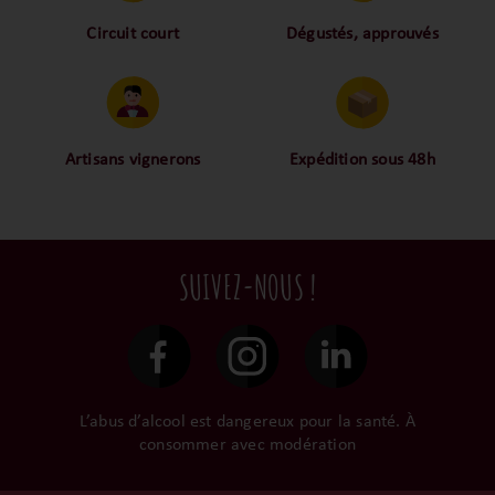
Circuit court
Dégustés, approuvés
Proche des vignerons,
Nos palais ont dégusté et
proche des consommateurs
approuvé toutes les
! La proximité, le partage,
bouteilles sélectionnées,
la confiance font partie de
alors oui ça fait beaucoup
notre ADN c’est pourquoi
mais nous sommes des
Artisans vignerons
Expédition sous 48h
nous limitons les
amoureux-exigeants du vin.
Ils cultivent leurs vignes
Conditionnées dans un
intermédiaires et
tout en respectant leur
emballage anti-casse, vos
privilégions les nos achats
terroir, iIs aiment
commandes sont toutes
en direct du domaine.
tellement leurs vins qu’ils
traitées dans un délai de
SUIVEZ-NOUS !
le gardent précieusement
48h et confiées aux
dans leur propre cave et
transporteurs.
surtout ils partagent leur
passion avec nous.
L’abus d’alcool est dangereux pour la santé. À
consommer avec modération