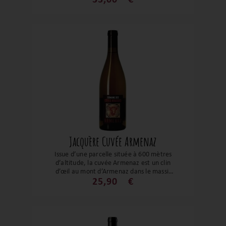
en bouche à un jus fin, de belle structure
et finale tout en tension qui fait
merveilleusement saliver. Exceptionnel !
Jacquère Cuvée Armenaz
Issue d’une parcelle située à 600 mètres
d’altitude, la cuvée Armenaz est un clin
d’œil au mont d’Armenaz dans le massif
calcaire des Bauges. On peut imaginer
25,90
€
une Jacquère avec un fort potentiel sur ce
magnifique terroir. Une belle aromatique
sur des fruits mûrs. Ses notes acidulées
avec une beau volume en bouche en fait
une grande jacquère de Savoie.