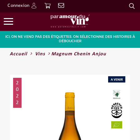
Connexion
Go
ICI, ON NE VEND PAS DES ÉTIQUETTES. ON SÉLECTIONNE DES HISTOIRES À
DÉBOUCHER
Accueil
Vins
Magnum Chenin Anjou
2
0
2
2