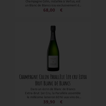
Champagne Colin, installée à Vertus, est
un Blanc de Blancs issu exclusivement de
chardonnay Premier Cru, vinifié avec
68,00
€
précision pour révéler toute la finesse de
ce terroir de la Côte des Blancs.
Millésimé, élevé partiellement en fûts, ce
champagne mêle une belle vinosité à une
tension crayeuse élégante. En bouche :
des notes de fleurs blanches, d'agrumes
confits, de poire mûre et une finale saline
et persistante. Un vin de gastronomie,
taillé pour les belles tables ou un grand
moment de contemplation.
Champagne Colin Parallèle 1er cru Extra
Brut Blanc de Blancs
Dans un écrin de Blanc de Blancs
Extra‑Brut 1er Cru, la Parallèle assemble
le millésime (environ 60 %) aux vins de
réserve perpétuelle (40 %), vinifiés en
39,90
€
cuve inox et barriques, puis élevés 18‑30