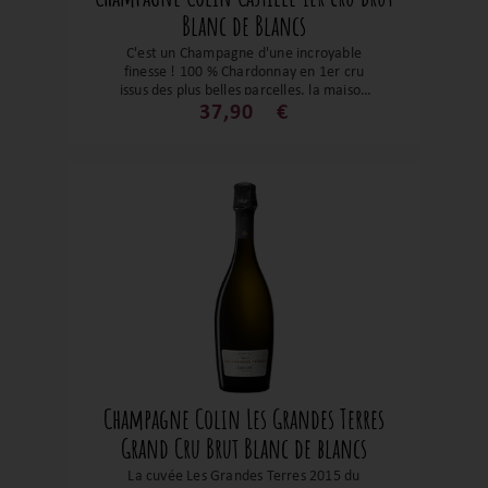
Blanc de Blancs
C'est un Champagne d'une incroyable
finesse ! 100 % Chardonnay en 1er cru
issus des plus belles parcelles, la maison
Colin nous fait partager leur incroyable
37,90
€
terroir et savoir-faire. Il présente des
notes de fleurs blanches et une bouche
tout en rondeur. Il accompagnera
parfaitement vos apéritifs ainsi que des
plats plus fins et délicats tels que les
crustacés et les poissons à la crème.
Champagne Colin Les Grandes Terres
Grand Cru Brut Blanc de blancs
La cuvée Les Grandes Terres 2015 du