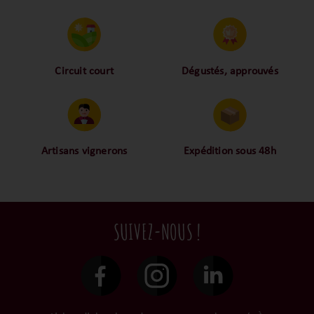
Circuit court
Dégustés, approuvés
Proche des vignerons,
Nos palais ont dégusté et
proche des consommateurs
approuvé toutes les
! La proximité, le partage,
bouteilles sélectionnées,
la confiance font partie de
alors oui ça fait beaucoup
notre ADN c’est pourquoi
mais nous sommes des
Artisans vignerons
Expédition sous 48h
nous limitons les
amoureux-exigeants du vin.
Ils cultivent leurs vignes
Conditionnées dans un
intermédiaires et
tout en respectant leur
emballage anti-casse, vos
privilégions les nos achats
terroir, iIs aiment
commandes sont toutes
en direct du domaine.
tellement leurs vins qu’ils
traitées dans un délai de
SUIVEZ-NOUS !
le gardent précieusement
48h et confiées aux
dans leur propre cave et
transporteurs.
surtout ils partagent leur
passion avec nous.