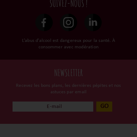
SUIVEZ-NOUS !
le gardent précieusement
48h et confiées aux
dans leur propre cave et
transporteurs.
surtout ils partagent leur
passion avec nous.
L’abus d’alcool est dangereux pour la santé. À
consommer avec modération
NEWSLETTER
Recevez les bons plans, les dernières pépites et nos
astuces par email
GO