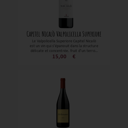
Capitel Nicalò Valpolicella Superiore
Le Valpolicella Superiore Capitel Nicalò
est un vin qui s’épanouit dans la structure
délicate et concentrée, fruit d’un terroir
morainique unique et d’une tradition
15,00
€
d’appassimento maîtrisée. Son expression
est à la fois élégante, la vanille caresse
les baies sauvages, portée par une
architecture tannique et une fraîcheur
vivante. Il se prête au quotidien tout
autant qu’à l’instant gourmand, affichant
une fière longévité en cave.