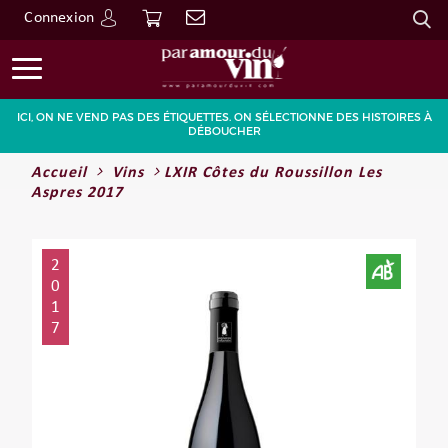
Connexion
Go
ICI, ON NE VEND PAS DES ÉTIQUETTES. ON SÉLECTIONNE DES HISTOIRES À
DÉBOUCHER
Accueil
Vins
LXIR Côtes du Roussillon Les
Aspres 2017
2
0
1
7