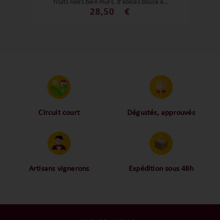
fruits noirs bien mûrs, d’épices douce et
des notes de cacao et de fumés, c’est un
28,50
€
flacon exprimant avec grâce tout le
potentiel de son terroir d’origine. Un vin
incroyable !
Circuit court
Dégustés, approuvés
Proche des vignerons,
Nos palais ont dégusté et
proche des consommateurs
approuvé toutes les
! La proximité, le partage,
bouteilles sélectionnées,
la confiance font partie de
alors oui ça fait beaucoup
notre ADN c’est pourquoi
mais nous sommes des
Artisans vignerons
Expédition sous 48h
nous limitons les
amoureux-exigeants du vin.
Ils cultivent leurs vignes
Conditionnées dans un
intermédiaires et
tout en respectant leur
emballage anti-casse, vos
privilégions les nos achats
terroir, iIs aiment
commandes sont toutes
en direct du domaine.
tellement leurs vins qu’ils
traitées dans un délai de