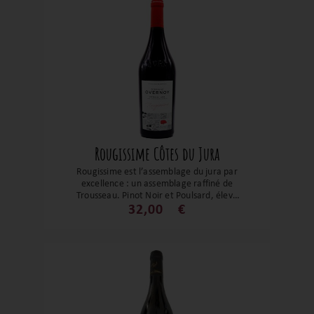
Rougissime Côtes du Jura
Rougissime est l’assemblage du jura par
excellence : un assemblage raffiné de
Trousseau, Pinot Noir et Poulsard, élevé
neuf mois en fûts puis trois en cuve, sans
32,00
€
filtration et avec très peu de soufre. D’un
rubis lumineux, il déploie un bouquet
floral de rose et violette, des fruits rouges
frais, et en bouche une belle salinité et
des tanins fins. Un vin élégant, vivant,
prêt à séduire dès maintenant mais
promis à une belle évolution, parfait pour
accompagner viandes blanches,