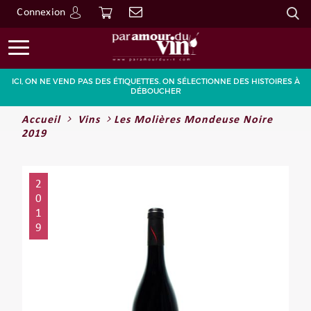
Connexion
Go
ICI, ON NE VEND PAS DES ÉTIQUETTES. ON SÉLECTIONNE DES HISTOIRES À
DÉBOUCHER
Accueil
Vins
Les Molières Mondeuse Noire
2019
2
0
1
9