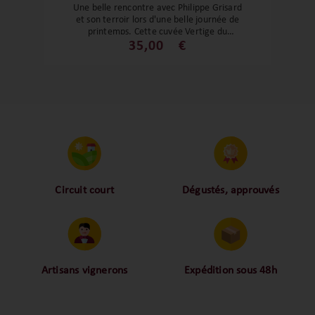
Une belle rencontre avec Philippe Grisard
et son terroir lors d'une belle journée de
printemps. Cette cuvée Vertige du
cépage savoyard : La Mondeuse noire,
35,00
€
est une bombe atomique. Tout
simplement un grand vin qui peut se faire
oublier 15 ans dans une cave pour nous
réserver tout son potentiel. Son Fruit
compoté, épicé, ses tanins encore fermes
avec ses notes de torréfactions sont
exceptionnels.
Circuit court
Dégustés, approuvés
Proche des vignerons,
Nos palais ont dégusté et
proche des consommateurs
approuvé toutes les
! La proximité, le partage,
bouteilles sélectionnées,
la confiance font partie de
alors oui ça fait beaucoup
notre ADN c’est pourquoi
mais nous sommes des
Artisans vignerons
Expédition sous 48h
nous limitons les
amoureux-exigeants du vin.
Ils cultivent leurs vignes
Conditionnées dans un
intermédiaires et
tout en respectant leur
emballage anti-casse, vos
privilégions les nos achats