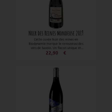
champignons et charcuteries fines.
Noir des Reines Mondeuse 2019
Cette cuvée Noir des reines en
Biodynamie marque le renouveau des
vins de Savoie. Un flacon unique et
indispensable en cave. Situé à Frangy,
22,90
€
Florent Héritier produit une mondeuse
noir exceptionnelle, pleine de fruits
rouges, des notes épicées et grillées. On
peut ressentir le terroir et
l’accompagnement d’un raisin sain, du
pied de vigne à la bouteille.