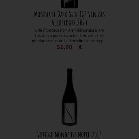
Mondeuse Dark Side IGP Vin des
Allobroges 2024
Une mondeuse tout en délicatesse. Un
très beau jus en bouche, très aérien et
qui s'approche de la dentelle, soutenu par
une belle intensité aromatique. Les fruits
51,00
€
noirs se mélangent aux épices le tout
soutenu par de jolis tanins fermes. Une
belle mondeuse à déguster légèrement
frais.
Vertige Mondeuse Noire 2017