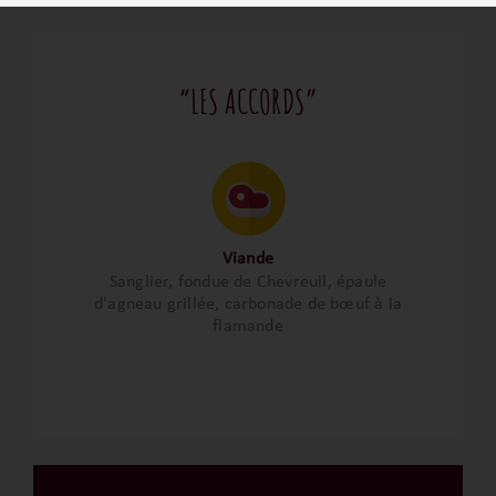
“LES ACCORDS”
Viande
Sanglier, fondue de Chevreuil, épaule
d'agneau grillée, carbonade de bœuf à la
flamande