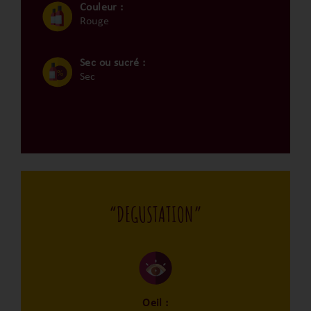
Couleur :
Rouge
Sec ou sucré :
Sec
“DEGUSTATION”
Oeil :