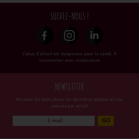
terroir, iIs aiment
commandes sont toutes
en direct du domaine.
tellement leurs vins qu’ils
traitées dans un délai de
SUIVEZ-NOUS !
le gardent précieusement
48h et confiées aux
dans leur propre cave et
transporteurs.
surtout ils partagent leur
passion avec nous.
L’abus d’alcool est dangereux pour la santé. À
consommer avec modération
NEWSLETTER
Recevez les bons plans, les dernières pépites et nos
astuces par email
GO