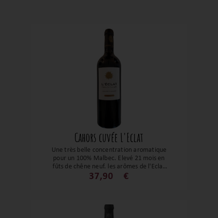
Cahors cuvée L'Eclat
Une très belle concentration aromatique
pour un 100% Malbec. Elevé 21 mois en
fûts de chêne neuf, les arômes de l'Eclat
sont intenses. Se mélangent les notes
37,90
€
florales, de fruits et notes
empyreumatiques. C’est un vin puissant
et complexe…un vin exceptionnel ! Bravo
Caroline !