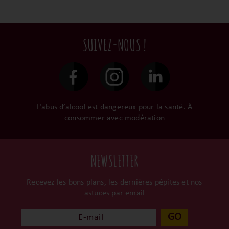
Ils cultivent leurs vignes
Conditionnées dans un
intermédiaires et
tout en respectant leur
emballage anti-casse, vos
privilégions les nos achats
terroir, iIs aiment
commandes sont toutes
en direct du domaine.
tellement leurs vins qu’ils
traitées dans un délai de
SUIVEZ-NOUS !
le gardent précieusement
48h et confiées aux
dans leur propre cave et
transporteurs.
surtout ils partagent leur
passion avec nous.
L’abus d’alcool est dangereux pour la santé. À
consommer avec modération
NEWSLETTER
Recevez les bons plans, les dernières pépites et nos
astuces par email
GO