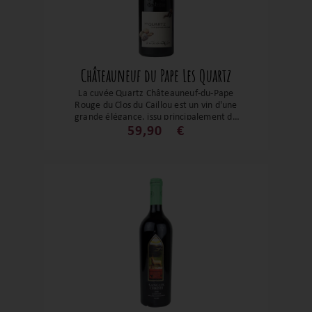
Châteauneuf du Pape Les Quartz
La cuvée Quartz Châteauneuf-du-Pape
Rouge du Clos du Caillou est un vin d'une
grande élégance, issu principalement de
Grenache cultivé sur des sols riches en
59,90
€
galets roulés. Son nom évoque la
minéralité qui apporte tension et finesse
à ce nectar d’exception. Au nez, il dévoile
des arômes intenses de fruits noirs, de
réglisse et de garrigue, agrémentés de
subtiles notes fumées. En bouche, la
matière est ample, soyeuse et profonde,
avec une belle longueur et un potentiel
de garde remarquable. Un Châteauneuf-
du-Pape racé, alliant puissance et
raffinement.