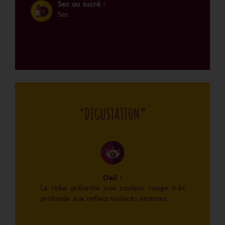
Sec ou sucré :
Sec
“DEGUSTATION”
Oeil :
La robe présente une couleur rouge très
profonde aux reflets violacés intenses.