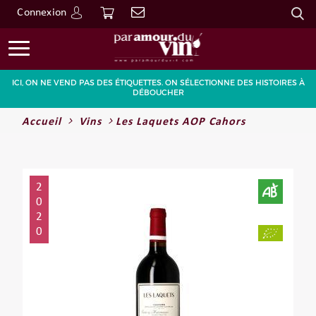
Connexion
Go
ICI, ON NE VEND PAS DES ÉTIQUETTES. ON SÉLECTIONNE DES HISTOIRES À
DÉBOUCHER
Accueil
Vins
Les Laquets AOP Cahors
2
0
2
0