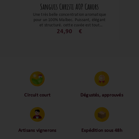
Sanguis Christi AOP Cahors
Une très belle concentration aromatique
pour un 100% Malbec. Puissant, élégant
et structuré, cette cuvée est tout
simplement incroyable ! Les épices, le
24,90
€
notes grillées, les fruits noirs er les notes
de vanille bourbon se mélangent à un
élevage en fût très élégant. Un cahors qui
ne vous laissera pas indifférent. Un régal
pour les papilles !
Circuit court
Dégustés, approuvés
Proche des vignerons,
Nos palais ont dégusté et
proche des consommateurs
approuvé toutes les
! La proximité, le partage,
bouteilles sélectionnées,
la confiance font partie de
alors oui ça fait beaucoup
notre ADN c’est pourquoi
mais nous sommes des
Artisans vignerons
Expédition sous 48h
nous limitons les
amoureux-exigeants du vin.