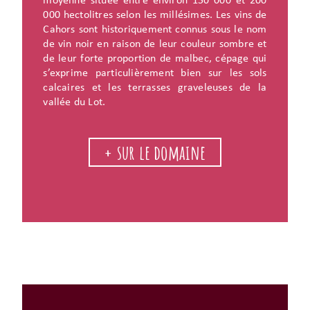
moyenne située entre environ 150 000 et 200
000 hectolitres selon les millésimes. Les vins de
Cahors sont historiquement connus sous le nom
de vin noir en raison de leur couleur sombre et
de leur forte proportion de malbec, cépage qui
s’exprime particulièrement bien sur les sols
calcaires et les terrasses graveleuses de la
vallée du Lot.
+ sur le domaine