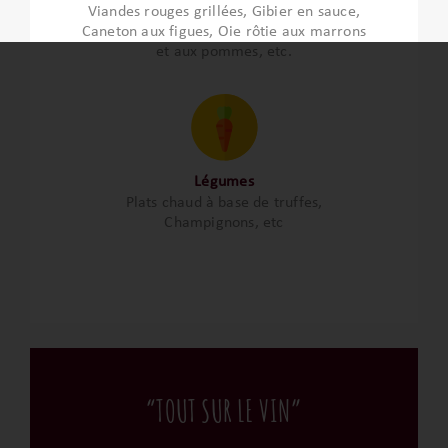
Viandes rouges grillées, Gibier en sauce,
Caneton aux figues, Oie rôtie aux marrons
et aux pommes, etc.
Légumes
Plats chaud à base de truffes,
Champignons, etc
“TOUT SUR LE VIN”